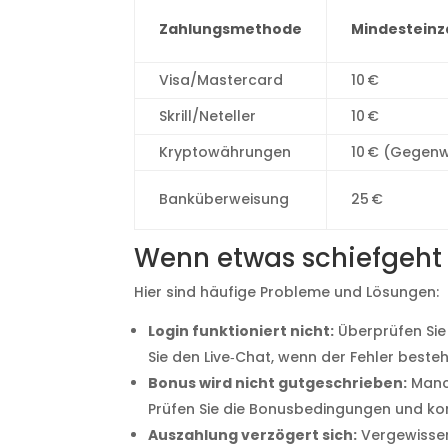
Zahlungsmethode
Mindesteinz
Visa/Mastercard
10 €
Skrill/Neteller
10 €
Kryptowährungen
10 € (Gegenw
Banküberweisung
25 €
Wenn etwas schiefgeht
Hier sind häufige Probleme und Lösungen:
Login funktioniert nicht:
Überprüfen Sie 
Sie den Live‑Chat, wenn der Fehler besteh
Bonus wird nicht gutgeschrieben:
Manch
Prüfen Sie die Bonusbedingungen und kon
Auszahlung verzögert sich:
Vergewisser