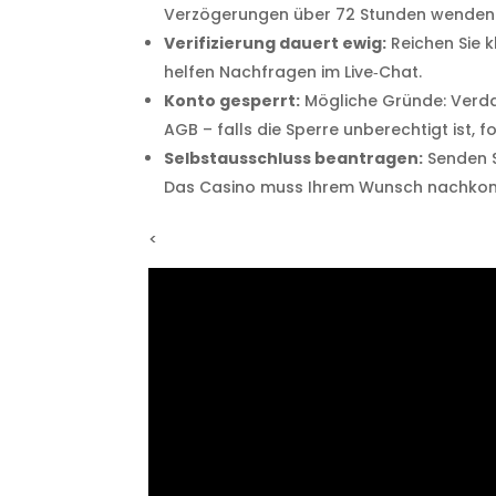
Verzögerungen über 72 Stunden wenden S
Verifizierung dauert ewig:
Reichen Sie 
helfen Nachfragen im Live‑Chat.
Konto gesperrt:
Mögliche Gründe: Verda
AGB – falls die Sperre unberechtigt ist, 
Selbstausschluss beantragen:
Senden S
Das Casino muss Ihrem Wunsch nachkomm
<