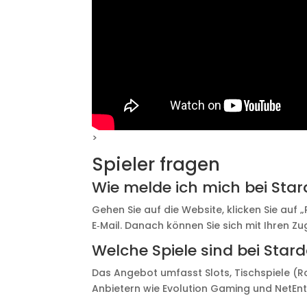
>
Spieler fragen
Wie melde ich mich bei Sta
Gehen Sie auf die Website, klicken Sie auf „
E‑Mail. Danach können Sie sich mit Ihren 
Welche Spiele sind bei Star
Das Angebot umfasst Slots, Tischspiele (Ro
Anbietern wie Evolution Gaming und NetEnt