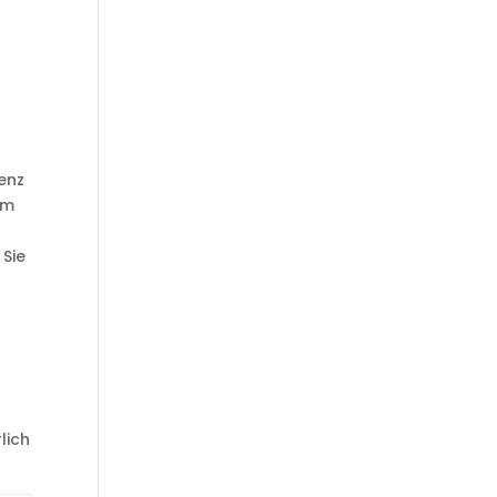
zenz
em
 Sie
lich