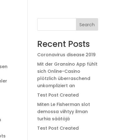
Search
Recent Posts
Coronavirus disease 2019
Mit der Gransino App fühlt
esen
sich Online-Casino
plötzlich überraschend
hler
unkompliziert an
Test Post Created
Miten Le Fisherman slot
demossa viihtyy ilman
turhia säätöjä
m
Test Post Created
ots