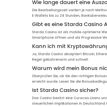
Wie lange dauert eine Ausz
Die Bearbeitungszeit variiert je nach Meth
E‑Wallets bis zu 24 Stunden, Banküberweis
Gibt es eine Starda Casino 
Starda Casino ist als mobile‑optimierte We
Smartphone öffnen und als Progressive We
Kann ich mit Kryptowährun
Ja, Starda Casino akzeptiert Bitcoin, Eth
Regel gebührenarm und schnell.
Warum wird mein Bonus nich
Überprüfen Sie, ob Sie den richtigen Bonu
erreicht wurde. Lesen Sie die Bonusbedingu
Ist Starda Casino sicher?
Das Casino besitzt eine Curacao‑Lizenz und
steuerlichen Implikationen in Deutschland 