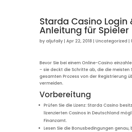
Starda Casino Login &
Anleitung für Spieler
by
aljufaily
|
Apr 22, 2018
|
Uncategorized
|
Bevor Sie bei einem Online-Casino einzahlen
– sie deckt die Schritte ab, die die meisten
gesamten Prozess von der Registrierung üb
vermeiden.
Vorbereitung
Prüfen Sie die Lizenz: Starda Casino bes
lizenzierten Casinos in Deutschland mögli
Finanzamt.
Lesen Sie die Bonusbedingungen genau,