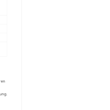
ren
ung.