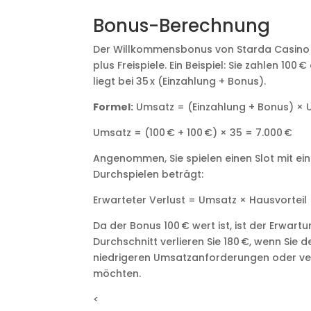
Bonus-Berechnung
Der Willkommensbonus von Starda Casino b
plus Freispiele. Ein Beispiel: Sie zahlen 10
liegt bei 35 x (Einzahlung + Bonus).
Formel:
Umsatz = (Einzahlung + Bonus) ×
Umsatz = (100 € + 100 €) × 35 = 7.000 €
Angenommen, Sie spielen einen Slot mit ein
Durchspielen beträgt:
Erwarteter Verlust = Umsatz × Hausvorteil 
Da der Bonus 100 € wert ist, ist der Erwart
Durchschnitt verlieren Sie 180 €, wenn Si
niedrigeren Umsatzanforderungen oder verz
möchten.
<