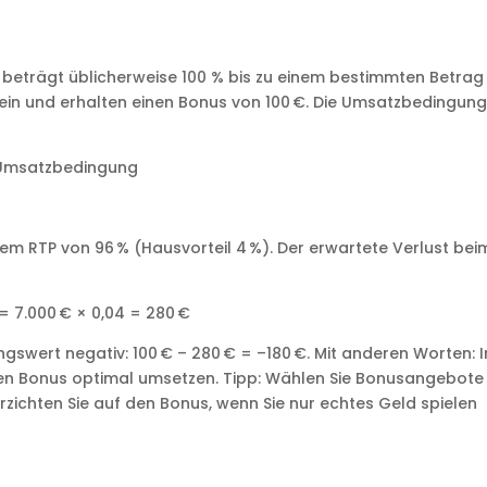
eträgt üblicherweise 100 % bis zu einem bestimmten Betrag
0 € ein und erhalten einen Bonus von 100 €. Die Umsatzbedingun
 Umsatzbedingung
em RTP von 96 % (Hausvorteil 4 %). Der erwartete Verlust bei
= 7.000 € × 0,04 = 280 €
ungswert negativ: 100 € – 280 € = –180 €. Mit anderen Worten: 
e den Bonus optimal umsetzen. Tipp: Wählen Sie Bonusangebote
ichten Sie auf den Bonus, wenn Sie nur echtes Geld spielen