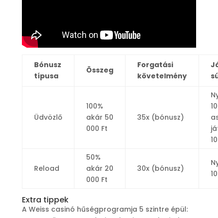
Bónusz
Forgatási
J
Összeg
típusa
követelmény
s
N
100%
10
Üdvözlő
akár 50
35x (bónusz)
as
000 Ft
j
1
50%
N
Reload
akár 20
30x (bónusz)
1
000 Ft
Extra tippek
A Weiss casinó hűségprogramja 5 szintre épül: