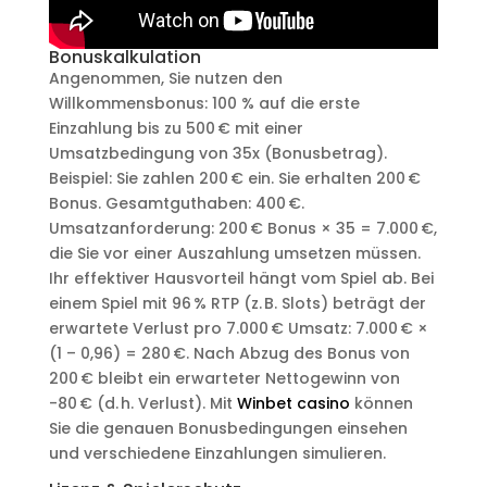
Bonuskalkulation
Angenommen, Sie nutzen den
Willkommensbonus: 100 % auf die erste
Einzahlung bis zu 500 € mit einer
Umsatzbedingung von 35x (Bonusbetrag).
Beispiel: Sie zahlen 200 € ein. Sie erhalten 200 €
Bonus. Gesamtguthaben: 400 €.
Umsatzanforderung: 200 € Bonus × 35 = 7.000 €,
die Sie vor einer Auszahlung umsetzen müssen.
Ihr effektiver Hausvorteil hängt vom Spiel ab. Bei
einem Spiel mit 96 % RTP (z. B. Slots) beträgt der
erwartete Verlust pro 7.000 € Umsatz: 7.000 € ×
(1 – 0,96) = 280 €. Nach Abzug des Bonus von
200 € bleibt ein erwarteter Nettogewinn von
-80 € (d. h. Verlust). Mit
Winbet casino
können
Sie die genauen Bonusbedingungen einsehen
und verschiedene Einzahlungen simulieren.