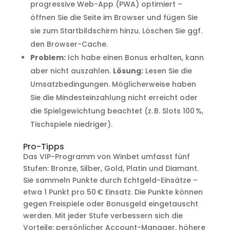
progressive Web-App (PWA) optimiert –
öffnen Sie die Seite im Browser und fügen Sie
sie zum Startbildschirm hinzu. Löschen Sie ggf.
den Browser-Cache.
Problem:
Ich habe einen Bonus erhalten, kann
aber nicht auszahlen.
Lösung:
Lesen Sie die
Umsatzbedingungen. Möglicherweise haben
Sie die Mindesteinzahlung nicht erreicht oder
die Spielgewichtung beachtet (z. B. Slots 100 %,
Tischspiele niedriger).
Pro-Tipps
Das VIP-Programm von Winbet umfasst fünf
Stufen: Bronze, Silber, Gold, Platin und Diamant.
Sie sammeln Punkte durch Echtgeld-Einsätze –
etwa 1 Punkt pro 50 € Einsatz. Die Punkte können
gegen Freispiele oder Bonusgeld eingetauscht
werden. Mit jeder Stufe verbessern sich die
Vorteile: persönlicher Account-Manager, höhere