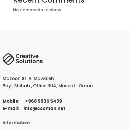
Recent Comments
No comments to show.
Mazoon St. Al Mawaleh
Bayt
Shihab , Office 304, Muscat , Oman
Mobile
:
+
968 9935 5439
E-mail
:
info@csoman.net
Information