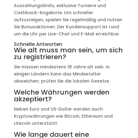
Auszahlungslimits, exklusive Turniere und
Cashback-Angebote. Um schneller
aufzusteigen, spielen Sie regelmäßig und nutzen
Sie Bonusaktionen. Der Kundensupport ist rund
um die Uhr per Live-Chat und E-Mail erreichbar.
Schnelle Antworten
Wie alt muss man sein, um sich
zu registrieren?
Sie müssen mindestens 18 Jahre alt sein. In
einigen Ländern kann das Mindestalter
abweichen; prüfen Sie die lokalen Gesetze.
Welche Währungen werden
akzeptiert?
Neben Euro und US-Dollar werden auch
Kryptowährungen wie Bitcoin, Ethereum und
Litecoin unterstützt.
Wie lange dauert eine