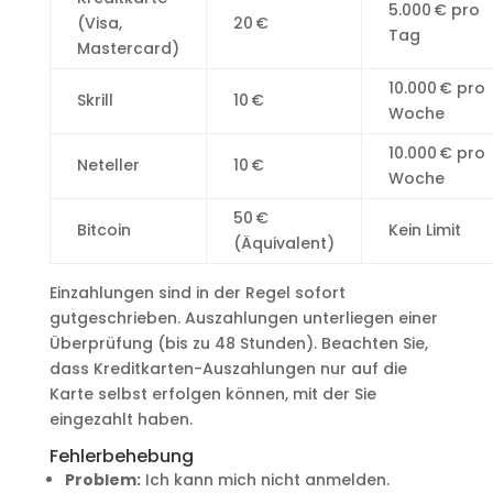
5.000 € pro
(Visa,
20 €
Tag
Mastercard)
10.000 € pro
Skrill
10 €
Woche
10.000 € pro
Neteller
10 €
Woche
50 €
Bitcoin
Kein Limit
(Äquivalent)
Einzahlungen sind in der Regel sofort
gutgeschrieben. Auszahlungen unterliegen einer
Überprüfung (bis zu 48 Stunden). Beachten Sie,
dass Kreditkarten-Auszahlungen nur auf die
Karte selbst erfolgen können, mit der Sie
eingezahlt haben.
Fehlerbehebung
Problem:
Ich kann mich nicht anmelden.