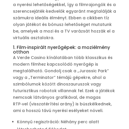
a nyerési lehetőségekkel, így a filmrajongók és a
szerencsejáték‑kedvelők egyaránt megtalálják a
számukra ideális élményt. Ebben a cikkben tíz
olyan játékot és bónusz‑lehetőséget mutatunk
be, amelyek a mozi és a TV varázsát hozzák el a
virtuális asztalokra.
1. Film‑inspirált nyerőgépek: a moziélmény
otthon
A Verde Casino kínálatában több klasszikus és
modern filmhez kapcsolódó nyerőgép is
megtalálható. Gondolj csak a „Jurassic Park”
vagy a „Terminator” témájú gépekre, ahol a
szimbólumok között dinoszauruszok vagy
futurisztikus robotok villannak fel. Ezek a játékok
nemcsak látványos grafikával, de magas
RTP‑vel (visszatérítési arány) is büszkélkednek,
ami a hosszú távú nyerési esélyeket növeli.
Könnyű regisztráció: Néhány perc alatt