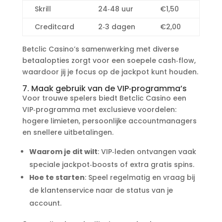
Skrill
24‑48 uur
€1,50
Creditcard
2‑3 dagen
€2,00
Betclic Casino’s samenwerking met diverse
betaalopties zorgt voor een soepele cash‑flow,
waardoor jij je focus op de jackpot kunt houden.
7. Maak gebruik van de VIP‑programma’s
Voor trouwe spelers biedt Betclic Casino een
VIP‑programma met exclusieve voordelen:
hogere limieten, persoonlijke accountmanagers
en snellere uitbetalingen.
Waarom je dit wilt
: VIP‑leden ontvangen vaak
speciale jackpot‑boosts of extra gratis spins.
Hoe te starten
: Speel regelmatig en vraag bij
de klantenservice naar de status van je
account.