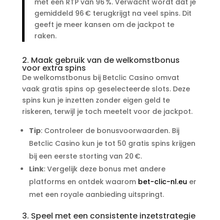
met een RTP van 96 %. Verwacht wordt dat je
gemiddeld 96 € terugkrijgt na veel spins. Dit
geeft je meer kansen om de jackpot te
raken.
2. Maak gebruik van de welkomstbonus
voor extra spins
De welkomstbonus bij Betclic Casino omvat
vaak gratis spins op geselecteerde slots. Deze
spins kun je inzetten zonder eigen geld te
riskeren, terwijl je toch meetelt voor de jackpot.
Tip
: Controleer de bonusvoorwaarden. Bij
Betclic Casino kun je tot 50 gratis spins krijgen
bij een eerste storting van 20 €.
Link
: Vergelijk deze bonus met andere
platforms en ontdek waarom
bet-clic-nl.eu
er
met een royale aanbieding uitspringt.
3. Speel met een consistente inzetstrategie