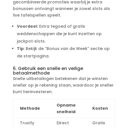
gecombineerde promoties waarbij je extra
bonussen ontvangt wanneer je zowel slots als
live tafelspellen speelt.
Voordeel
: Extra tegoed of gratis
weddenschappen die je kunt inzetten op
jackpot‑slots.
Tip
: Bekijk de “Bonus van de Week” sectie op
de startpagina.
6. Gebruik een snelle en veilige
betaalmethode
Snelle uitbetalingen betekenen dat je winsten
sneller op je rekening staan, waardoor je sneller
kunt herinvesteren.
Opname
Methode
Kosten
snelheid
Trustly
Direct
Gratis