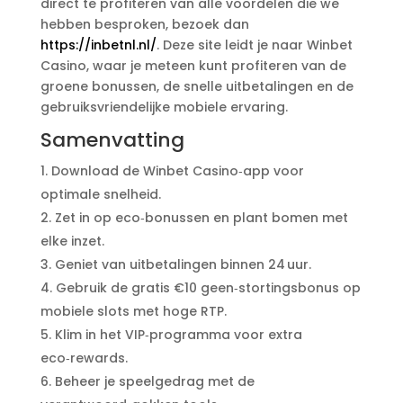
direct te profiteren van alle voordelen die we
hebben besproken, bezoek dan
https://inbetnl.nl/
. Deze site leidt je naar Winbet
Casino, waar je meteen kunt profiteren van de
groene bonussen, de snelle uitbetalingen en de
gebruiksvriendelijke mobiele ervaring.
Samenvatting
Download de Winbet Casino‑app voor
optimale snelheid.
Zet in op eco‑bonussen en plant bomen met
elke inzet.
Geniet van uitbetalingen binnen 24 uur.
Gebruik de gratis €10 geen‑stortingsbonus op
mobiele slots met hoge RTP.
Klim in het VIP‑programma voor extra
eco‑rewards.
Beheer je speelgedrag met de