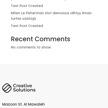
Test Post Created
Miten Le Fisherman slot demossa viihtyy ilman
turhia säätöjä
Test Post Created
Recent Comments
No comments to show.
Mazoon St. Al Mawaleh