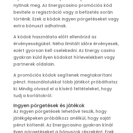
nyitnak meg. Az Energycasino promóciós kód
bevitele a regisztráció vagy a befizetés során
történik. Ezek a kódok ingyen pörgetéseket vagy
extra bónuszt adhatnak.
A kódok használata előtt ellenőrizd az
érvényességüket. Néha limitált időre érvényesek,
ezért gyorsan kell cselekedni. Az Energy casino
gyakran küld ilyen kódokat hírlevelekben vagy
partnerek oldalain.
A promóciós kódok segítenek megtakarítani
pénzt. Használatukkal több játékot próbálhatsz
ki. Mindig olvasd el a kísérő feltételeket, hogy
tudj a korlátokról.
Ingyen pörgetések és játékok
Az ingyen pörgetések lehetővé teszik, hogy
játékgépeken próbálkozz anélkül, hogy saját
pénzt költenél. Az Energycasino gyakran kínál
ilyen pörgetéseket a bónuszok részeként. Ezek