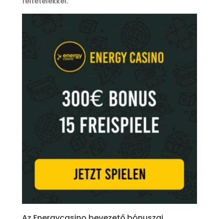
feltételekkel.
Az Energycasino bevezető bónuszai