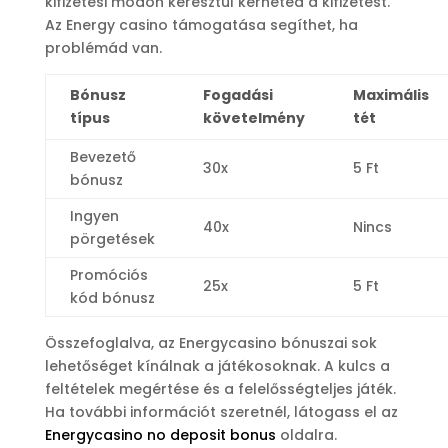
kifizetési módon keresztül kérheted a kifizetést.
Az Energy casino támogatása segíthet, ha
problémád van.
Bónusz
Fogadási
Maximális
típus
követelmény
tét
Bevezető
30x
5 Ft
bónusz
Ingyen
40x
Nincs
pörgetések
Promóciós
25x
5 Ft
kód bónusz
Összefoglalva, az Energycasino bónuszai sok
lehetőséget kínálnak a játékosoknak. A kulcs a
feltételek megértése és a felelősségteljes játék.
Ha további információt szeretnél, látogass el az
Energycasino no deposit bonus
oldalra.