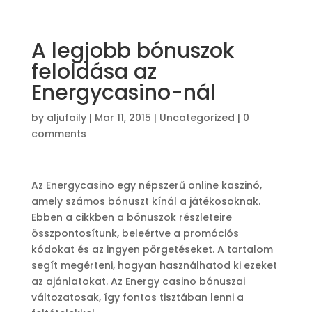
A legjobb bónuszok
feloldása az
Energycasino-nál
by
aljufaily
|
Mar 11, 2015
|
Uncategorized
|
0
comments
Az Energycasino egy népszerű online kaszinó,
amely számos bónuszt kínál a játékosoknak.
Ebben a cikkben a bónuszok részleteire
összpontosítunk, beleértve a promóciós
kódokat és az ingyen pörgetéseket. A tartalom
segít megérteni, hogyan használhatod ki ezeket
az ajánlatokat. Az Energy casino bónuszai
változatosak, így fontos tisztában lenni a