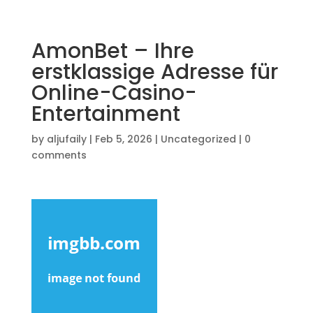
AmonBet – Ihre
erstklassige Adresse für
Online-Casino-
Entertainment
by
aljufaily
|
Feb 5, 2026
|
Uncategorized
|
0
comments