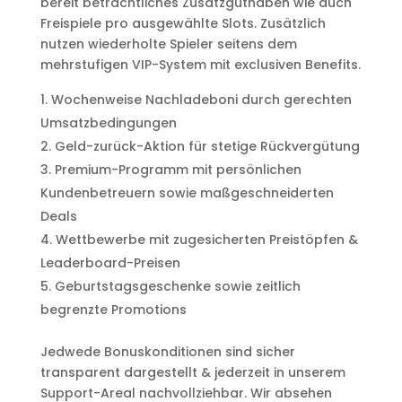
bereit beträchtliches Zusatzguthaben wie auch
Freispiele pro ausgewählte Slots. Zusätzlich
nutzen wiederholte Spieler seitens dem
mehrstufigen VIP-System mit exclusiven Benefits.
Wochenweise Nachladeboni durch gerechten
Umsatzbedingungen
Geld-zurück-Aktion für stetige Rückvergütung
Premium-Programm mit persönlichen
Kundenbetreuern sowie maßgeschneiderten
Deals
Wettbewerbe mit zugesicherten Preistöpfen &
Leaderboard-Preisen
Geburtstagsgeschenke sowie zeitlich
begrenzte Promotions
Jedwede Bonuskonditionen sind sicher
transparent dargestellt & jederzeit in unserem
Support-Areal nachvollziehbar. Wir absehen