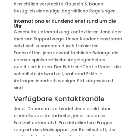
hinsichtlich versteckte Klauseln & bauen
bezüglich eindeutige, begreifliche Regelungen.
Internationaler Kundendienst rund um die
Uhr
Geschulte Unterstützung kontaktieren Jene über
mehrere Supportwege. Unser Kundendienstteam
setzt sich zusammen durch trainierten
Fachkräften, jene sowohl fachliche Belange als
ebenso spielspezifische Angelegenheiten
qualifiziert klären. Der Echtzeit-Chat offeriert die
schnellste Antwortzeit, während E-Mail-
Anfragen innerhalb weniger Std. abgewickelt
sind.
Verfügbare Kontaktkanäle
Jener Dauerchat verbindet Jene direkt über
einem Supportmitarbeiter, jener Jedem in
Echtzeit unterstützt. Pro detailliertere Fragen
rangiert dies Mailsupport zur Bereitschaft, der