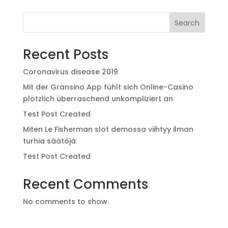
Search
Recent Posts
Coronavirus disease 2019
Mit der Gransino App fühlt sich Online-Casino
plötzlich überraschend unkompliziert an
Test Post Created
Miten Le Fisherman slot demossa viihtyy ilman
turhia säätöjä
Test Post Created
Recent Comments
No comments to show.