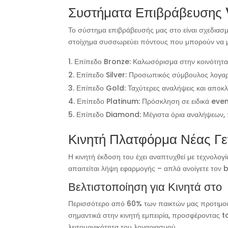
Συστήματα Επιβράβευσης 
Το σύστημα επιβράβευσής μας στο είναι σχεδιασ
στοίχημα συσσωρεύει πόντους που μπορούν να μ
Επίπεδο Bronze: Καλωσόρισμα στην κοινότητ
Επίπεδο Silver: Προσωπικός σύμβουλος λογ
Επίπεδο Gold: Ταχύτερες αναλήψεις και απο
Επίπεδο Platinum: Πρόσκληση σε ειδικά ev
Επίπεδο Diamond: Μέγιστα όρια αναλήψεων
Κινητή Πλατφόρμα Νέας Γε
Η κινητή έκδοση του έχει αναπτυχθεί με τεχνολογ
απαιτείται λήψη εφαρμογής – απλά ανοίγετε το
Βελτιστοποίηση για Κινητά στο
Περισσότερο από 60% των παικτών μας προτιμού
σημαντικά στην κινητή εμπειρία, προσφέροντας
λειτουργικότητα του λογαριασμού.