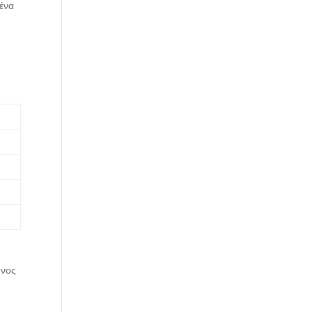
 ένα
όνος