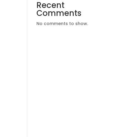
Recent
Comments
No comments to show.