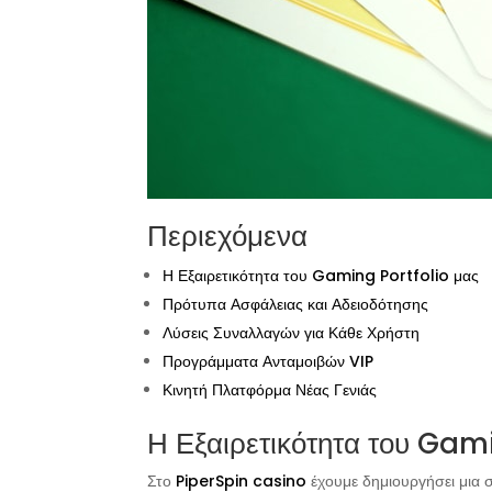
Περιεχόμενα
Η Εξαιρετικότητα του Gaming Portfolio μας
Πρότυπα Ασφάλειας και Αδειοδότησης
Λύσεις Συναλλαγών για Κάθε Χρήστη
Προγράμματα Ανταμοιβών VIP
Κινητή Πλατφόρμα Νέας Γενιάς
Η Εξαιρετικότητα του Gam
Στο
PiperSpin casino
έχουμε δημιουργήσει μια 