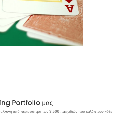
ing Portfolio μας
συλλογή από περισσότερα των 3.500 παιχνιδιών που καλύπτουν κάθε