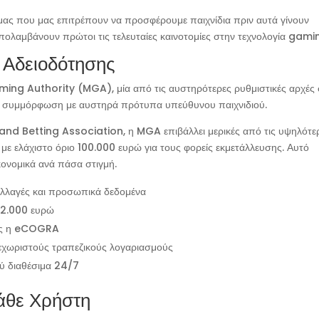
μας που μας επιτρέπουν να προσφέρουμε παιχνίδια πριν αυτά γίνουν
απολαμβάνουν πρώτοι τις τελευταίες καινοτομίες στην τεχνολογία gami
 Αδειοδότησης
ming Authority (MGA), μία από τις αυστηρότερες ρυθμιστικές αρχές
 και συμμόρφωση με αυστηρά πρότυπα υπεύθυνου παιχνιδιού.
nd Betting Association, η MGA επιβάλλει μερικές από τις υψηλότε
με ελάχιστο όριο 100.000 ευρώ για τους φορείς εκμετάλλευσης. Αυτό
ικονομικά ανά πάσα στιγμή.
αλλαγές και προσωπικά δεδομένα
 2.000 ευρώ
όπως η eCOGRA
εχωριστούς τραπεζικούς λογαριασμούς
ύ διαθέσιμα 24/7
άθε Χρήστη