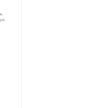
θε
ητά.