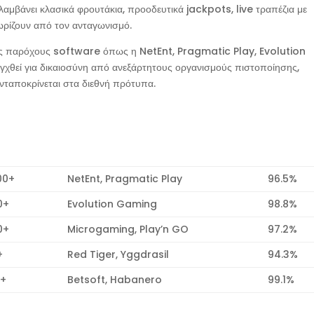
αμβάνει κλασικά φρουτάκια, προοδευτικά jackpots, live τραπέζια με
χωρίζουν από τον ανταγωνισμό.
ους παρόχους software όπως η NetEnt, Pragmatic Play, Evolution
θεί για δικαιοσύνη από ανεξάρτητους οργανισμούς πιστοποίησης,
νταποκρίνεται στα διεθνή πρότυπα.
00+
NetEnt, Pragmatic Play
96.5%
0+
Evolution Gaming
98.8%
0+
Microgaming, Play’n GO
97.2%
+
Red Tiger, Yggdrasil
94.3%
0+
Betsoft, Habanero
99.1%