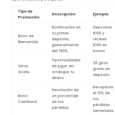
Tipo de
Descripción
Ejemplo
Promoción
Bonificación en
Depositas
tu primer
$100 y
Bono de
depósito,
recibes
Bienvenida
generalmente
$100 en
del 100%
bonos
Oportunidades
25 giros
Giros
de jugar sin
gratis sin
Gratis
arriesgar tu
depósito
dinero
Recuperas
Devolución de
el 10% de
Bono
un porcentaje
tus
Cashback
de tus
pérdidas
pérdidas
semanales