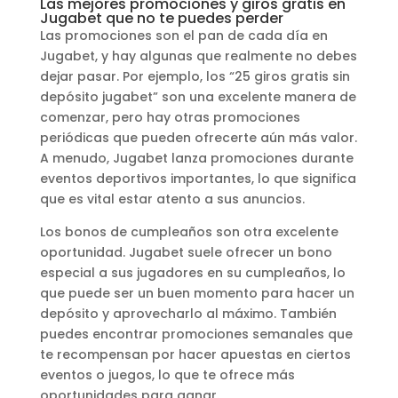
Las mejores promociones y giros gratis en
Jugabet que no te puedes perder
Las promociones son el pan de cada día en
Jugabet, y hay algunas que realmente no debes
dejar pasar. Por ejemplo, los “25 giros gratis sin
depósito jugabet” son una excelente manera de
comenzar, pero hay otras promociones
periódicas que pueden ofrecerte aún más valor.
A menudo, Jugabet lanza promociones durante
eventos deportivos importantes, lo que significa
que es vital estar atento a sus anuncios.
Los bonos de cumpleaños son otra excelente
oportunidad. Jugabet suele ofrecer un bono
especial a sus jugadores en su cumpleaños, lo
que puede ser un buen momento para hacer un
depósito y aprovecharlo al máximo. También
puedes encontrar promociones semanales que
te recompensan por hacer apuestas en ciertos
eventos o juegos, lo que te ofrece más
oportunidades para ganar.