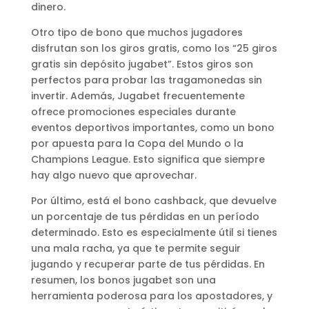
dinero.
Otro tipo de bono que muchos jugadores
disfrutan son los giros gratis, como los “25 giros
gratis sin depósito jugabet”. Estos giros son
perfectos para probar las tragamonedas sin
invertir. Además, Jugabet frecuentemente
ofrece promociones especiales durante
eventos deportivos importantes, como un bono
por apuesta para la Copa del Mundo o la
Champions League. Esto significa que siempre
hay algo nuevo que aprovechar.
Por último, está el bono cashback, que devuelve
un porcentaje de tus pérdidas en un período
determinado. Esto es especialmente útil si tienes
una mala racha, ya que te permite seguir
jugando y recuperar parte de tus pérdidas. En
resumen, los bonos jugabet son una
herramienta poderosa para los apostadores, y