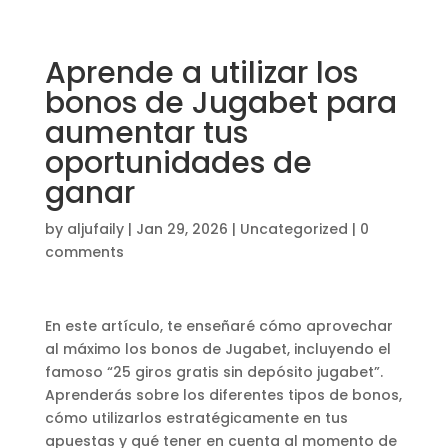
Aprende a utilizar los
bonos de Jugabet para
aumentar tus
oportunidades de
ganar
by
aljufaily
|
Jan 29, 2026
|
Uncategorized
|
0
comments
En este artículo, te enseñaré cómo aprovechar
al máximo los bonos de Jugabet, incluyendo el
famoso “25 giros gratis sin depósito jugabet”.
Aprenderás sobre los diferentes tipos de bonos,
cómo utilizarlos estratégicamente en tus
apuestas y qué tener en cuenta al momento de