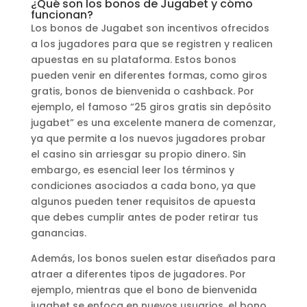
¿Qué son los bonos de Jugabet y cómo
funcionan?
Los bonos de Jugabet son incentivos ofrecidos
a los jugadores para que se registren y realicen
apuestas en su plataforma. Estos bonos
pueden venir en diferentes formas, como giros
gratis, bonos de bienvenida o cashback. Por
ejemplo, el famoso “25 giros gratis sin depósito
jugabet” es una excelente manera de comenzar,
ya que permite a los nuevos jugadores probar
el casino sin arriesgar su propio dinero. Sin
embargo, es esencial leer los términos y
condiciones asociados a cada bono, ya que
algunos pueden tener requisitos de apuesta
que debes cumplir antes de poder retirar tus
ganancias.
Además, los bonos suelen estar diseñados para
atraer a diferentes tipos de jugadores. Por
ejemplo, mientras que el bono de bienvenida
jugabet se enfoca en nuevos usuarios, el bono