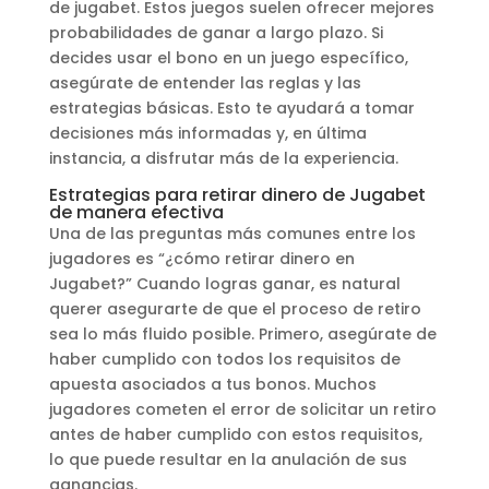
de jugabet. Estos juegos suelen ofrecer mejores
probabilidades de ganar a largo plazo. Si
decides usar el bono en un juego específico,
asegúrate de entender las reglas y las
estrategias básicas. Esto te ayudará a tomar
decisiones más informadas y, en última
instancia, a disfrutar más de la experiencia.
Estrategias para retirar dinero de Jugabet
de manera efectiva
Una de las preguntas más comunes entre los
jugadores es “¿cómo retirar dinero en
Jugabet?” Cuando logras ganar, es natural
querer asegurarte de que el proceso de retiro
sea lo más fluido posible. Primero, asegúrate de
haber cumplido con todos los requisitos de
apuesta asociados a tus bonos. Muchos
jugadores cometen el error de solicitar un retiro
antes de haber cumplido con estos requisitos,
lo que puede resultar en la anulación de sus
ganancias.