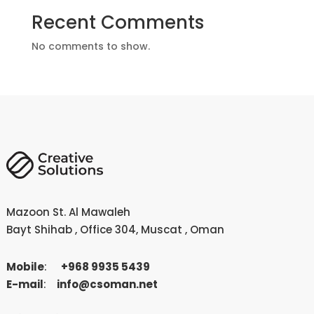
Recent Comments
No comments to show.
Mazoon St. Al Mawaleh
Bayt
Shihab , Office 304, Muscat , Oman
Mobile
:
+
968 9935 5439
E-mail
:
info@csoman.net