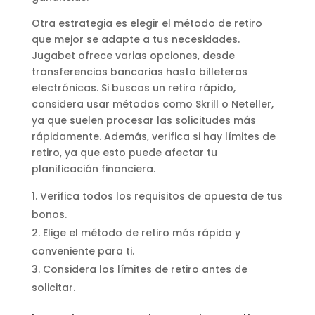
Otra estrategia es elegir el método de retiro
que mejor se adapte a tus necesidades.
Jugabet ofrece varias opciones, desde
transferencias bancarias hasta billeteras
electrónicas. Si buscas un retiro rápido,
considera usar métodos como Skrill o Neteller,
ya que suelen procesar las solicitudes más
rápidamente. Además, verifica si hay límites de
retiro, ya que esto puede afectar tu
planificación financiera.
Verifica todos los requisitos de apuesta de tus
bonos.
Elige el método de retiro más rápido y
conveniente para ti.
Considera los límites de retiro antes de
solicitar.