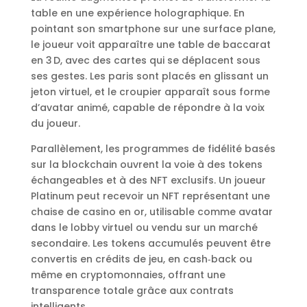
table en une expérience holographique. En
pointant son smartphone sur une surface plane,
le joueur voit apparaître une table de baccarat
en 3 D, avec des cartes qui se déplacent sous
ses gestes. Les paris sont placés en glissant un
jeton virtuel, et le croupier apparaît sous forme
d’avatar animé, capable de répondre à la voix
du joueur.
Parallèlement, les programmes de fidélité basés
sur la blockchain ouvrent la voie à des tokens
échangeables et à des NFT exclusifs. Un joueur
Platinum peut recevoir un NFT représentant une
chaise de casino en or, utilisable comme avatar
dans le lobby virtuel ou vendu sur un marché
secondaire. Les tokens accumulés peuvent être
convertis en crédits de jeu, en cash‑back ou
même en cryptomonnaies, offrant une
transparence totale grâce aux contrats
intelligents.