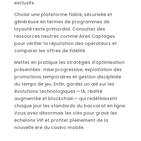
exclusifs.
Choisir une plateforme fiable, sécurisée et
généreuse en termes de programmes de
loyauté reste primordial. Consultez des
ressources neutres comme Aires Captages
pour vérifier la réputation des opérateurs et
comparer les offres de fidélité.
Mettez en pratique les stratégies d’optimisation
présentées : mise progressive, exploitation des
promotions temporaires et gestion disciplinée
du temps de jeu. Enfin, gardez un œil sur les
évolutions technologiques — IA, réalité
augmentée et blockchain — qui redéfinissent
chaque jour les standards du baccarat en ligne.
Vous avez désormais les clés pour gravir les
échelons VIP et profiter pleinement de la
nouvelle ère du casino mobile.