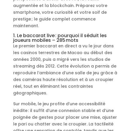
augmentée et la blockchain. Préparez votre
smartphone, votre curiosité et votre soif de
prestige ; le guide complet commence
maintenant.
1. Le baccarat live : pourquoi il séduit les
joueurs mobiles – 285 mots
Le premier baccarat en direct a vu le jour dans
les casinos terrestres de Macao au début des
années 2000, puis a migré vers les studios de
streaming dès 2012. Cette évolution a permis de
reproduire l’ambiance d’une salle de jeu grâce à
des caméras haute résolution et à un croupier
réel, tout en éliminant les contraintes
géographiques.
Sur mobile, le jeu profite d’une accessibilité
inédite : il suffit d’une connexion stable et d’une
poignée de gestes pour placer une mise, ajuster
le pari ou chatter avec le croupier. La tactileité
offre une sensation de contrôle, tandis que les