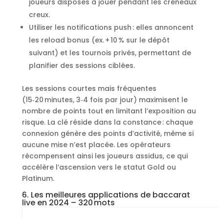
joueurs disposés à jouer pendant les créneaux
creux.
Utiliser les notifications push : elles annoncent
les reload bonus (ex. + 10 % sur le dépôt
suivant) et les tournois privés, permettant de
planifier des sessions ciblées.
Les sessions courtes mais fréquentes
(15‑20 minutes, 3‑4 fois par jour) maximisent le
nombre de points tout en limitant l’exposition au
risque. La clé réside dans la constance : chaque
connexion génère des points d’activité, même si
aucune mise n’est placée. Les opérateurs
récompensent ainsi les joueurs assidus, ce qui
accélère l’ascension vers le statut Gold ou
Platinum.
6. Les meilleures applications de baccarat
live en 2024 – 320 mots