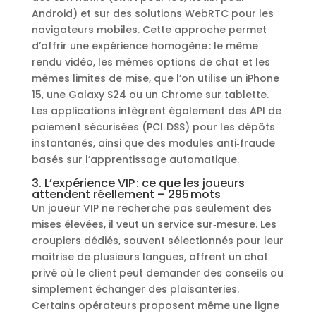
Android) et sur des solutions WebRTC pour les
navigateurs mobiles. Cette approche permet
d’offrir une expérience homogène : le même
rendu vidéo, les mêmes options de chat et les
mêmes limites de mise, que l’on utilise un iPhone
15, une Galaxy S24 ou un Chrome sur tablette.
Les applications intègrent également des API de
paiement sécurisées (PCI‑DSS) pour les dépôts
instantanés, ainsi que des modules anti‑fraude
basés sur l’apprentissage automatique.
3. L’expérience VIP : ce que les joueurs
attendent réellement – 295 mots
Un joueur VIP ne recherche pas seulement des
mises élevées, il veut un service sur‑mesure. Les
croupiers dédiés, souvent sélectionnés pour leur
maîtrise de plusieurs langues, offrent un chat
privé où le client peut demander des conseils ou
simplement échanger des plaisanteries.
Certains opérateurs proposent même une ligne