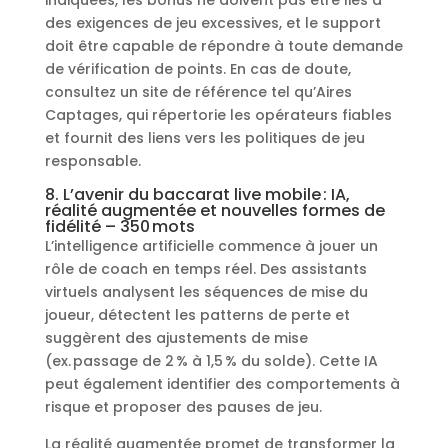
indiquées, les bonus ne doivent pas être liés à
des exigences de jeu excessives, et le support
doit être capable de répondre à toute demande
de vérification de points. En cas de doute,
consultez un site de référence tel qu’Aires
Captages, qui répertorie les opérateurs fiables
et fournit des liens vers les politiques de jeu
responsable.
8. L’avenir du baccarat live mobile : IA,
réalité augmentée et nouvelles formes de
fidélité – 350 mots
L’intelligence artificielle commence à jouer un
rôle de coach en temps réel. Des assistants
virtuels analysent les séquences de mise du
joueur, détectent les patterns de perte et
suggèrent des ajustements de mise
(ex. passage de 2 % à 1,5 % du solde). Cette IA
peut également identifier des comportements à
risque et proposer des pauses de jeu.
La réalité augmentée promet de transformer la