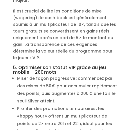
majeur.
Il est crucial de lire les conditions de mise
(wagering) : le cash‑back est généralement
soumis à un multiplicateur de 10×, tandis que les
tours gratuits se convertissent en gains réels
uniquement après un pari de 5 × le montant du
gain. La transparence de ces exigences
détermine la valeur réelle du programme pour
le joueur VIP.
5. Optimiser son statut VIP grâce au jeu
mobile – 260 mots
Miser de façon progressive : commencez par
des mises de 50 € pour accumuler rapidement
des points, puis augmentez à 200 € une fois le
seuil Silver atteint.
Profiter des promotions temporaires : les
« happy hour » offrent un multiplicateur de
points de 2× entre 20 h et 22 h, idéal pour les