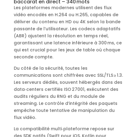
baccarat en direct – 340 mots
Les plateformes modernes utilisent des flux
vidéo encodés en H.264 ou H.265, capables de
délivrer du contenu en HD ou 4K selon la bande
passante de l’utilisateur. Les codecs adaptatifs
(ABR) ajustent la résolution en temps réel,
garantissant une latence inférieure à 300 ms, ce
qui est crucial pour les jeux de table où chaque
seconde compte.
Du côté de la sécurité, toutes les
communications sont chiffrées avec SSL/TLS ≥ 1.3.
Les serveurs dédiés, souvent hébergés dans des
data‑centers certifiés ISO 27001, exécutent des
audits réguliers du RNG et du module de
streaming. Le contrôle d’intégrité des paquets
empêche toute tentative de manipulation du
flux vidéo.
La compatibilité multi‑plateforme repose sur
des SDK natifs (Swift pour iOS, Kotlin pour