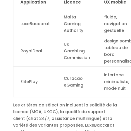
Application
Licence
UX mobile
Malta
fluide,
LuxeBaccarat
Gaming
navigation
Authority
gestuelle
design somb
UK
tableau de
RoyalDeal
Gambling
bord
Commission
personnalis
interface
Curacao
ElitePlay
minimaliste,
eGaming
mode nuit
Les critères de sélection incluent la solidité de la
licence (MGA, UKGC), la qualité du support
client (chat 24/7, assistance multilingue) et la
variété des variantes proposées. LuxeBaccarat