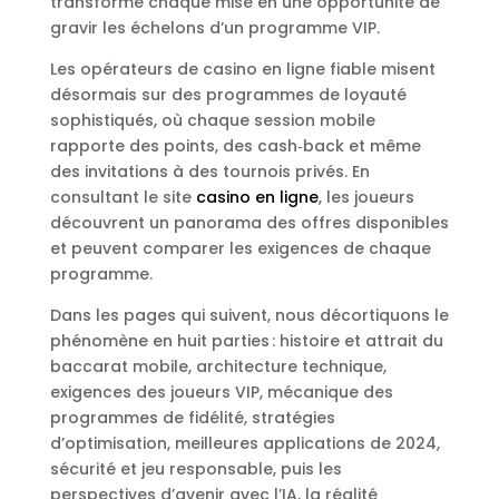
transforme chaque mise en une opportunité de
gravir les échelons d’un programme VIP.
Les opérateurs de casino en ligne fiable misent
désormais sur des programmes de loyauté
sophistiqués, où chaque session mobile
rapporte des points, des cash‑back et même
des invitations à des tournois privés. En
consultant le site
casino en ligne
, les joueurs
découvrent un panorama des offres disponibles
et peuvent comparer les exigences de chaque
programme.
Dans les pages qui suivent, nous décortiquons le
phénomène en huit parties : histoire et attrait du
baccarat mobile, architecture technique,
exigences des joueurs VIP, mécanique des
programmes de fidélité, stratégies
d’optimisation, meilleures applications de 2024,
sécurité et jeu responsable, puis les
perspectives d’avenir avec l’IA, la réalité