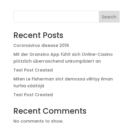
Search
Recent Posts
Coronavirus disease 2019
Mit der Gransino App fühlt sich Online-Casino
plötzlich überraschend unkompliziert an
Test Post Created
Miten Le Fisherman slot demossa viihtyy ilman
turhia säätöjä
Test Post Created
Recent Comments
No comments to show.