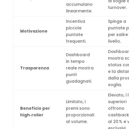
di soglie d
accumulano
turnover.
linearmente.
Incentiva
Spinge a
piccole
puntate p
Motivazione
puntate
per salire 
frequenti.
livello.
Dashboa
Dashboard
mostra so
in tempo
status co
Trasparenza
reale mostra
e la dista
punti
dalla pro
guadagnati.
soglia.
Elevato, i l
Limitato, i
superiori
Beneficio per
premi sono
offrono
high‑roller
proporzionali
cashback 
al volume.
al 20 % e 
esclusivi.