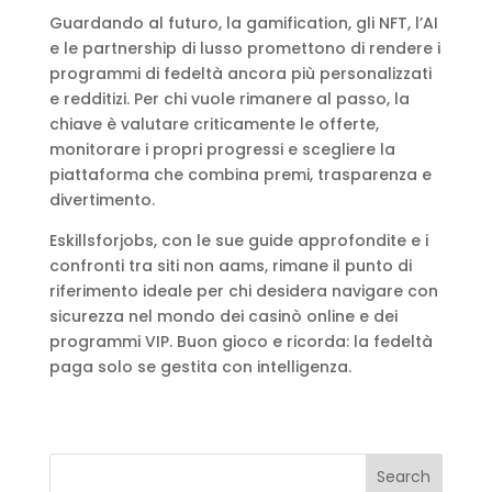
Guardando al futuro, la gamification, gli NFT, l’AI
e le partnership di lusso promettono di rendere i
programmi di fedeltà ancora più personalizzati
e redditizi. Per chi vuole rimanere al passo, la
chiave è valutare criticamente le offerte,
monitorare i propri progressi e scegliere la
piattaforma che combina premi, trasparenza e
divertimento.
Eskillsforjobs, con le sue guide approfondite e i
confronti tra siti non aams, rimane il punto di
riferimento ideale per chi desidera navigare con
sicurezza nel mondo dei casinò online e dei
programmi VIP. Buon gioco e ricorda: la fedeltà
paga solo se gestita con intelligenza.
Search