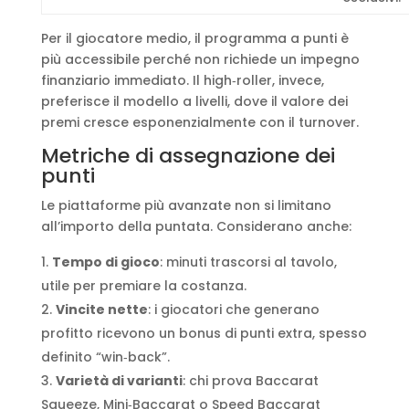
Per il giocatore medio, il programma a punti è
più accessibile perché non richiede un impegno
finanziario immediato. Il high‑roller, invece,
preferisce il modello a livelli, dove il valore dei
premi cresce esponenzialmente con il turnover.
Metriche di assegnazione dei
punti
Le piattaforme più avanzate non si limitano
all’importo della puntata. Considerano anche:
Tempo di gioco
: minuti trascorsi al tavolo,
utile per premiare la costanza.
Vincite nette
: i giocatori che generano
profitto ricevono un bonus di punti extra, spesso
definito “win‑back”.
Varietà di varianti
: chi prova Baccarat
Squeeze, Mini‑Baccarat o Speed Baccarat