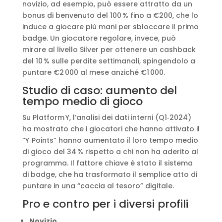
novizio, ad esempio, può essere attratto da un
bonus di benvenuto del 100 % fino a €200, che lo
induce a giocare più mani per sbloccare il primo
badge. Un giocatore regolare, invece, può
mirare al livello Silver per ottenere un cashback
del 10 % sulle perdite settimanali, spingendolo a
puntare €2 000 al mese anziché €1 000.
Studio di caso: aumento del
tempo medio di gioco
Su Platform Y, l’analisi dei dati interni (Q1‑2024)
ha mostrato che i giocatori che hanno attivato il
“Y‑Points” hanno aumentato il loro tempo medio
di gioco del 34 % rispetto a chi non ha aderito al
programma. Il fattore chiave è stato il sistema
di badge, che ha trasformato il semplice atto di
puntare in una “caccia al tesoro” digitale.
Pro e contro per i diversi profili
Novizio