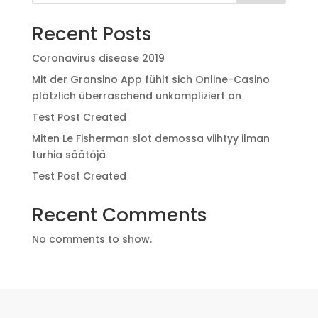
Recent Posts
Coronavirus disease 2019
Mit der Gransino App fühlt sich Online-Casino
plötzlich überraschend unkompliziert an
Test Post Created
Miten Le Fisherman slot demossa viihtyy ilman
turhia säätöjä
Test Post Created
Recent Comments
No comments to show.