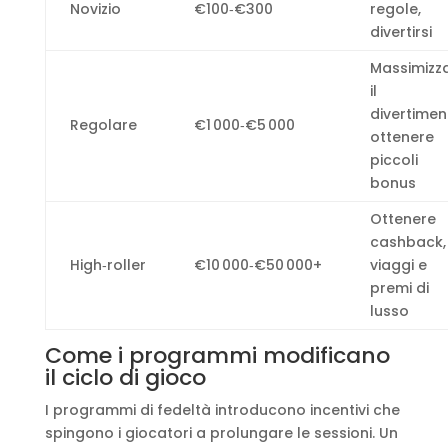
Novizio
€100‑€300
regole,
divertirsi
Massimizz
il
divertimen
Regolare
€1 000‑€5 000
ottenere
piccoli
bonus
Ottenere
cashback,
High‑roller
€10 000‑€50 000+
viaggi e
premi di
lusso
Come i programmi modificano
il ciclo di gioco
I programmi di fedeltà introducono incentivi che
spingono i giocatori a prolungare le sessioni. Un