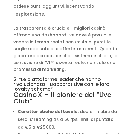
ottiene punti aggiuntivi, incentivando
l’esplorazione.
La trasparenza è cruciale. I migliori casinò
offrono una dashboard live dove è possibile
vedere in tempo reale l’accumulo di punti, le
soglie raggiunte e le offerte imminenti. Quando il
giocatore percepisce che il sistema è chiaro, la
sensazione di “VIP” diventa reale, non solo una
promessa di marketing.
2. “Le piattaforme leader che hanno
rivoluzionato il Baccarat Live con le loro
loyalty scheme”
Casino X – Il pioniere del “Live
Club”
Caratteristiche del tavolo
: dealer in abiti da
sera, streaming 4K a 60 fps, limiti di puntata
da €5 a €25 000.