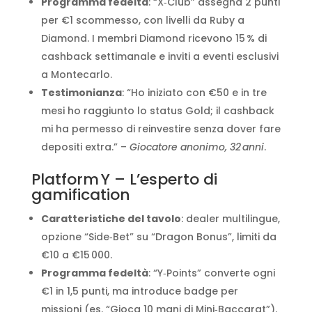
Programma fedeltà
: “X‑Club” assegna 2 punti
per €1 scommesso, con livelli da Ruby a
Diamond. I membri Diamond ricevono 15 % di
cashback settimanale e inviti a eventi esclusivi
a Montecarlo.
Testimonianza
: “Ho iniziato con €50 e in tre
mesi ho raggiunto lo status Gold; il cashback
mi ha permesso di reinvestire senza dover fare
depositi extra.” –
Giocatore anonimo, 32 anni
.
Platform Y – L’esperto di
gamification
Caratteristiche del tavolo
: dealer multilingue,
opzione “Side‑Bet” su “Dragon Bonus”, limiti da
€10 a €15 000.
Programma fedeltà
: “Y‑Points” converte ogni
€1 in 1,5 punti, ma introduce badge per
missioni (es. “Gioca 10 mani di Mini‑Baccarat”).