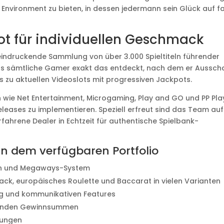
s Environment zu bieten, in dessen jedermann sein Glück auf fa
ot für individuellen Geschmack
eeindruckende Sammlung von über 3.000 Spieltiteln führender
 dass sämtliche Gamer exakt das entdeckt, nach dem er Aussch
 zu aktuellen Videoslots mit progressiven Jackpots.
n wie Net Entertainment, Microgaming, Play and GO und PP Pla
Releases zu implementieren. Speziell erfreut sind das Team auf
rfahrene Dealer in Echtzeit für authentische Spielbank-
n dem verfügbaren Portfolio
nen und Megaways-System
ack, europäisches Roulette und Baccarat in vielen Varianten
g und kommunikativen Features
ernden Gewinnsummen
rungen