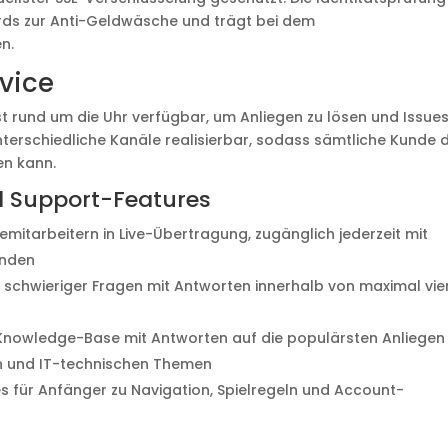
rds zur Anti-Geldwäsche und trägt bei dem
n.
vice
t rund um die Uhr verfügbar, um Anliegen zu lösen und Issues
terschiedliche Kanäle realisierbar, sodass sämtliche Kunde 
en kann.
d Support-Features
emitarbeitern in Live-Übertragung, zugänglich jederzeit mit
unden
schwieriger Fragen mit Antworten innerhalb von maximal vie
owledge-Base mit Antworten auf die populärsten Anliegen
n und IT-technischen Themen
 für Anfänger zu Navigation, Spielregeln und Account-