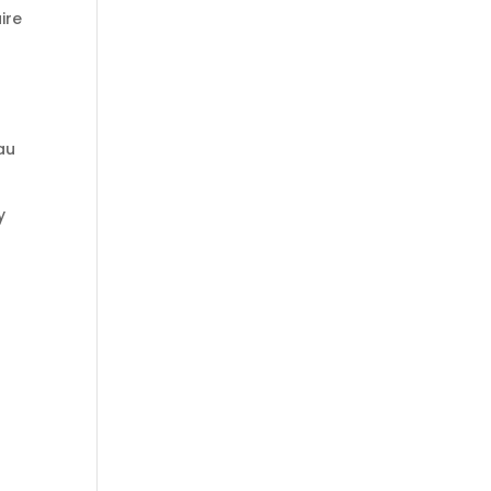
ire
au
y