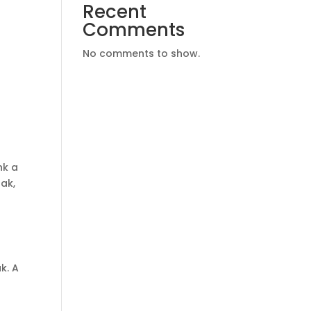
Recent
Comments
No comments to show.
nk a
ak,
k. A