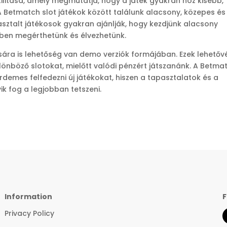
ilitása, amely megmutatja, hogy a játék gyakran hoz kisebb,
Betmatch slot játékok között találunk alacsony, közepes és
asztalt játékosok gyakran ajánlják, hogy kezdjünk alacsony
bben megérthetünk és élvezhetünk.
ására is lehetőség van demo verziók formájában. Ezek lehetőv
különböző slotokat, mielőtt valódi pénzért játszanánk. A Betma
rdemes felfedezni új játékokat, hiszen a tapasztalatok és a
k fog a legjobban tetszeni.
Information
F
Privacy Policy