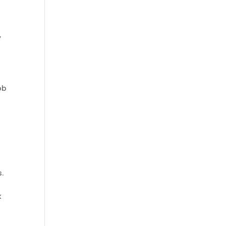
,
bb
.
k