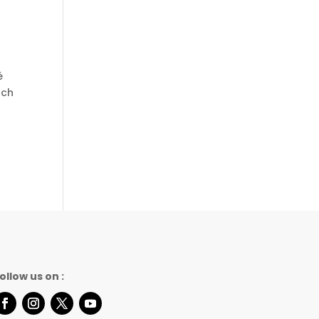
é
tch
ollow us on :