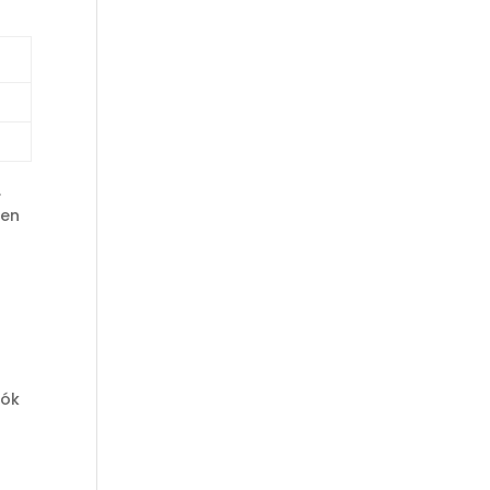
.
ben
lók