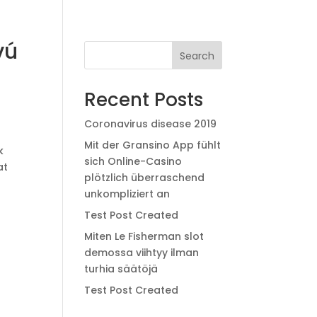
vú
Search
Recent Posts
Coronavirus disease 2019
Mit der Gransino App fühlt
k
sich Online-Casino
at
plötzlich überraschend
unkompliziert an
Test Post Created
Miten Le Fisherman slot
demossa viihtyy ilman
turhia säätöjä
Test Post Created