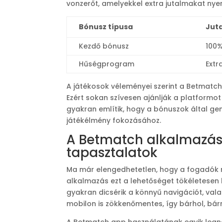
vonzerőt, amelyekkel extra jutalmakat nye
Bónusz típusa
Jut
Kezdő bónusz
100%
Hűségprogram
Extr
A játékosok véleményei szerint a Betmatc
Ezért sokan szívesen ajánlják a platform
gyakran említik, hogy a bónuszok által ge
játékélmény fokozásához.
A Betmatch alkalmazás
tapasztalatok
Ma már elengedhetetlen, hogy a fogadók m
alkalmazás ezt a lehetőséget tökéletesen b
gyakran dicsérik a könnyű navigációt, val
mobilon is zökkenőmentes, így bárhol, bár