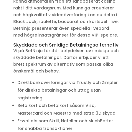
känna atmosfären från ett landbaserat casino
rakt i ditt vardagsrum. Med kunniga croupierer
och högkvalitativ videoöverföring kan du delta i
Black Jack, roulette, baccarat och kortspel i live.
BetNinja presenterar även speciella livebord
med högre insatsgränser för dessa VIP-spelare.
Skyddade och Smidiga Betalningsalternativ
Vi på BetNinja förstår betydelsen av smidiga och
skyddade betalningar. Därför erbjuder vi ett
brett spektrum av alternativ som passar olika
önskemål och behov.
Direktbanköverföringar via Trustly och Zimpler
för direkta betalningar och uttag utan
registrering
Betalkort och betalkort såsom Visa,
Mastercard och Maestro med extra 3D skydd
E-wallets som Skrill, Neteller och MuchBetter
för snabba transaktioner