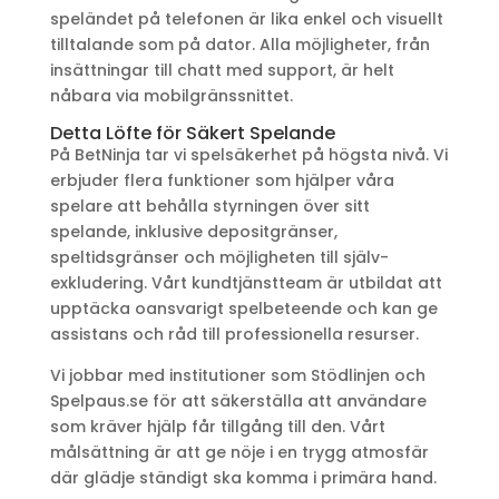
speländet på telefonen är lika enkel och visuellt
tilltalande som på dator. Alla möjligheter, från
insättningar till chatt med support, är helt
nåbara via mobilgränssnittet.
Detta Löfte för Säkert Spelande
På BetNinja tar vi spelsäkerhet på högsta nivå. Vi
erbjuder flera funktioner som hjälper våra
spelare att behålla styrningen över sitt
spelande, inklusive depositgränser,
speltidsgränser och möjligheten till själv-
exkludering. Vårt kundtjänstteam är utbildat att
upptäcka oansvarigt spelbeteende och kan ge
assistans och råd till professionella resurser.
Vi jobbar med institutioner som Stödlinjen och
Spelpaus.se för att säkerställa att användare
som kräver hjälp får tillgång till den. Vårt
målsättning är att ge nöje i en trygg atmosfär
där glädje ständigt ska komma i primära hand.