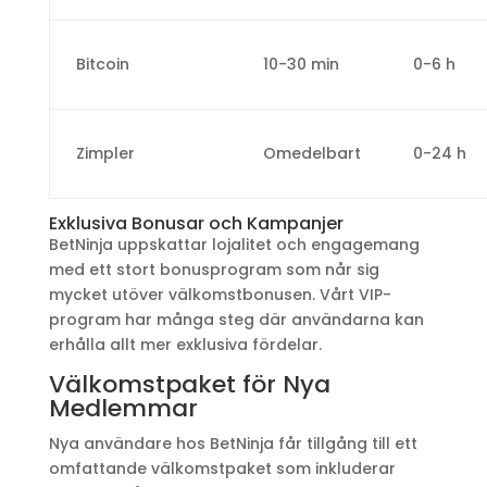
Bitcoin
10-30 min
0-6 h
Zimpler
Omedelbart
0-24 h
Exklusiva Bonusar och Kampanjer
BetNinja uppskattar lojalitet och engagemang
med ett stort bonusprogram som når sig
mycket utöver välkomstbonusen. Vårt VIP-
program har många steg där användarna kan
erhålla allt mer exklusiva fördelar.
Välkomstpaket för Nya
Medlemmar
Nya användare hos BetNinja får tillgång till ett
omfattande välkomstpaket som inkluderar