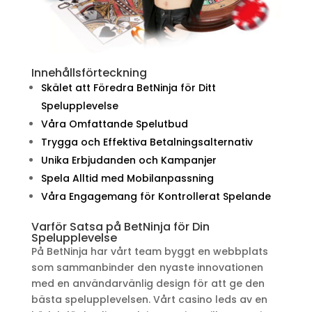
Innehållsförteckning
Skälet att Föredra BetNinja för Ditt
Spelupplevelse
Våra Omfattande Spelutbud
Trygga och Effektiva Betalningsalternativ
Unika Erbjudanden och Kampanjer
Spela Alltid med Mobilanpassning
Våra Engagemang för Kontrollerat Spelande
Varför Satsa på BetNinja för Din
Spelupplevelse
På BetNinja har vårt team byggt en webbplats
som sammanbinder den nyaste innovationen
med en användarvänlig design för att ge den
bästa spelupplevelsen. Vårt casino leds av en