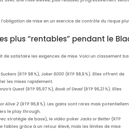
cez avec une mise élevée, puis réduisez progressivement selon
 l’obligation de mise en un exercice de contrôle du risque plu
 les plus “rentables” pendant le Bl
agit de satisfaire les exigences de mise. Voici un classement b
 Suckers
(RTP 98 %),
Joker 6000
(RTP 98,9 %). Elles offrent de
ler les mises rapidement.
nzo’s Quest
(RTP 95,97 %),
Book of Dead
(RTP 96,21 %). Elles
or Alive 2
(RTP 96,8 %). Les gains sont rares mais potentielle
ers le play‑through.
avec stratégie de base), le vidéo poker
Jacks or Better
(RTP
e faibles grâce à un retour élevé, mais les limites de mise