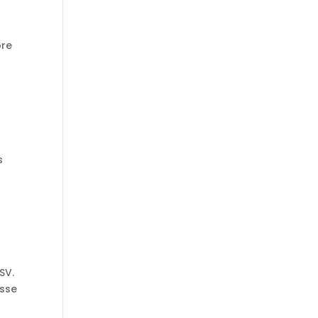
bre
s
SV.
asse