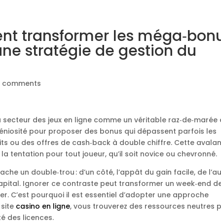
ent transformer les méga‑bon
une stratégie de gestion du
0 comments
 secteur des jeux en ligne comme un véritable raz‑de‑marée
géniosité pour proposer des bonus qui dépassent parfois les
uits ou des offres de cash‑back à double chiffre. Cette avala
a tentation pour tout joueur, qu’il soit novice ou chevronné.
ache un double‑trou : d’un côté, l’appât du gain facile, de l’au
apital. Ignorer ce contraste peut transformer un week‑end de
rer. C’est pourquoi il est essentiel d’adopter une approche
 site
casino en ligne
, vous trouverez des ressources neutres 
té des licences.