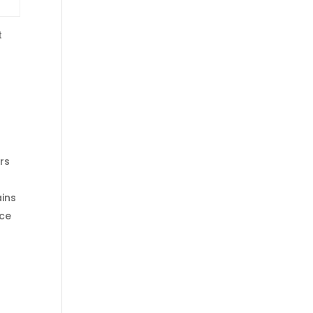
t
ors
ains
ice