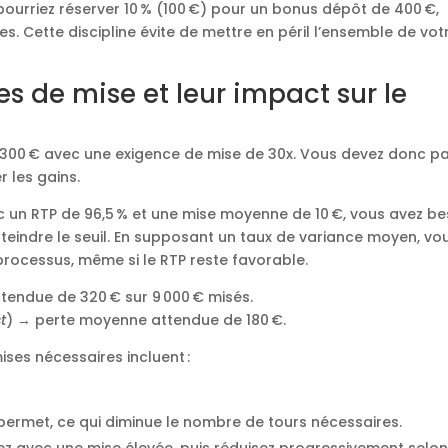
 pourriez réserver 10 % (100 €) pour un bonus dépôt de 400 €,
es. Cette discipline évite de mettre en péril l’ensemble de vot
es de mise et leur impact sur le
 300 € avec une exigence de mise de 30x. Vous devez donc pa
r les gains.
c un RTP de 96,5 % et une mise moyenne de 10 €, vous avez be
tteindre le seuil. En supposant un taux de variance moyen, vo
processus, même si le RTP reste favorable.
tendue de 320 € sur 9 000 € misés.
t
) → perte moyenne attendue de 180 €.
ises nécessaires incluent :
 permet, ce qui diminue le nombre de tours nécessaires.