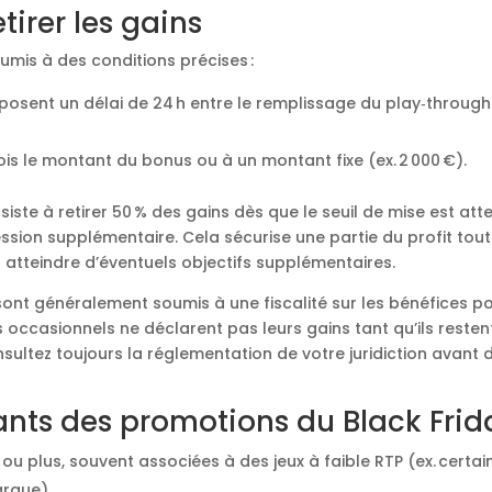
irer les gains
oumis à des conditions précises :
imposent un délai de 24 h entre le remplissage du play‑through
5 fois le montant du bonus ou à un montant fixe (ex. 2 000 €).
ste à retirer 50 % des gains dès que le seuil de mise est atte
ession supplémentaire. Cela sécurise une partie du profit tout
teindre d’éventuels objectifs supplémentaires.
 sont généralement soumis à une fiscalité sur les bénéfices p
s occasionnels ne déclarent pas leurs gains tant qu’ils resten
ultez toujours la réglementation de votre juridiction avant 
urants des promotions du Black Frid
ou plus, souvent associées à des jeux à faible RTP (ex. certai
arque).