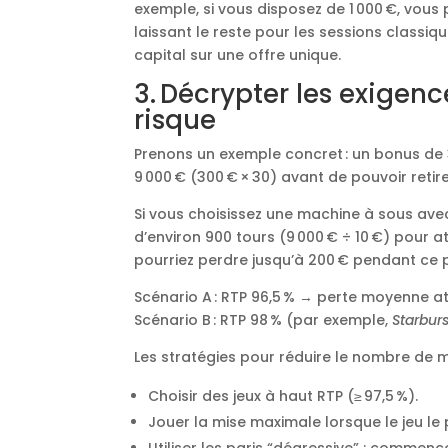
exemple, si vous disposez de 1 000 €, vous
laissant le reste pour les sessions classiqu
capital sur une offre unique.
3. Décrypter les exigenc
risque
Prenons un exemple concret : un bonus de
9 000 € (300 € × 30) avant de pouvoir retire
Si vous choisissez une machine à sous ave
d’environ 900 tours (9 000 € ÷ 10 €) pour a
pourriez perdre jusqu’à 200 € pendant ce 
Scénario A : RTP 96,5 % → perte moyenne at
Scénario B : RTP 98 % (par exemple,
Starburs
Les stratégies pour réduire le nombre de m
Choisir des jeux à haut RTP (≥ 97,5 %).
Jouer la mise maximale lorsque le jeu le