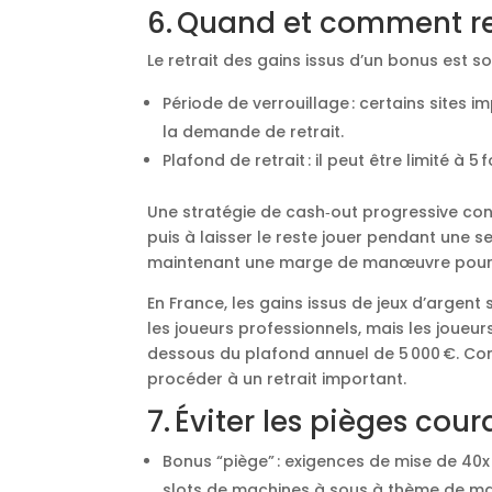
6. Quand et comment ret
Le retrait des gains issus d’un bonus est s
Période de verrouillage : certains sites 
la demande de retrait.
Plafond de retrait : il peut être limité à 
Une stratégie de cash‑out progressive consi
puis à laisser le reste jouer pendant une s
maintenant une marge de manœuvre pour at
En France, les gains issus de jeux d’argent
les joueurs professionnels, mais les joueur
dessous du plafond annuel de 5 000 €. Cons
procéder à un retrait important.
7. Éviter les pièges co
Bonus “piège” : exigences de mise de 40x 
slots de machines à sous à thème de m