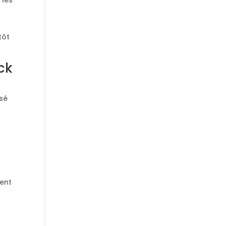
 les
tôt
ack
asé
ment