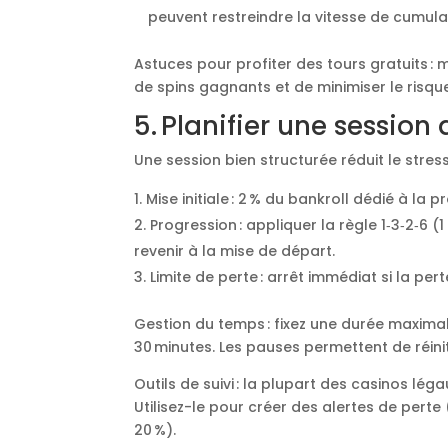
peuvent restreindre la vitesse de cumula
Astuces pour profiter des tours gratuits : 
de spins gagnants et de minimiser le risqu
5. Planifier une session 
Une session bien structurée réduit le stress
Mise initiale : 2 % du bankroll dédié à la 
Progression : appliquer la règle 1‑3‑2‑6 (1 
revenir à la mise de départ.
Limite de perte : arrêt immédiat si la pert
Gestion du temps : fixez une durée maxima
30 minutes. Les pauses permettent de réinit
Outils de suivi : la plupart des casinos l
Utilisez-le pour créer des alertes de perte
20 %).