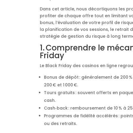
Dans cet article, nous décortiquons les p
profiter de chaque offre tout en limitant
bonus, l’évaluation de votre profil de risqu
la planification de vos sessions, le retrait 
stratégie de gestion du risque à long term
1. Comprendre le méca
Friday
Le Black Friday des casinos en ligne regro
Bonus de dépôt : généralement de 200 % 
200 € et 1 000 €.
Tours gratuits : souvent offerts en paqu
cash.
Cash‑back : remboursement de 10 % à 25 %
Programmes de fidélité accélérés : poi
ou des retraits.