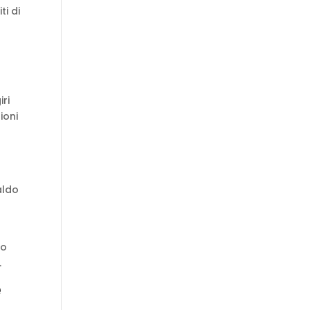
ti di
iri
ioni
aldo
io
.
e