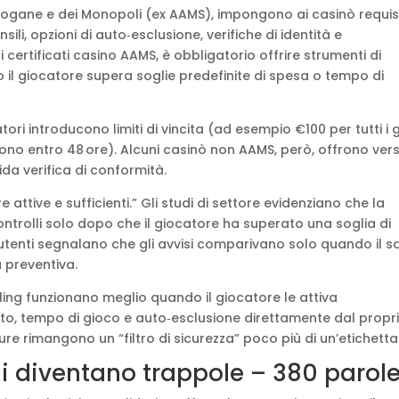
 Dogane e dei Monopoli (ex AAMS), impongono ai casinò requisi
ili, opzioni di auto‑esclusione, verifiche di identità e
i certificati casino AAMS, è obbligatorio offrire strumenti di
 il giocatore supera soglie predefinite di spesa o tempo di
ori introducono limiti di vincita (ad esempio €100 per tutti i g
adono entro 48 ore). Alcuni casinò non AAMS, però, offrono vers
ida verifica di conformità.
 attive e sufficienti.” Gli studi di settore evidenziano che la
ontrolli solo dopo che il giocatore ha superato una soglia di
i utenti segnalano che gli avvisi comparivano solo quando il s
a preventiva.
bling funzionano meglio quando il giocatore le attiva
ito, tempo di gioco e auto‑esclusione direttamente dal propr
ure rimangono un “filtro di sicurezza” poco più di un’etichetta
i diventano trappole – 380 parol