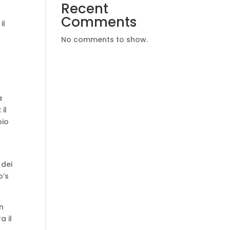
Recent
Comments
il
No comments to show.
a
 il
pio
 dei
o’s
un
a il