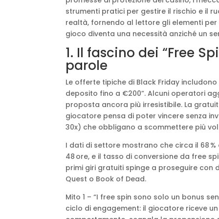
promesse di protezione dei casinò, i mecc
strumenti pratici per gestire il rischio e i
realtà, fornendo al lettore gli elementi pe
gioco diventa una necessità anziché un s
1. Il fascino dei “Free S
parole
Le offerte tipiche di Black Friday includon
deposito fino a €200”. Alcuni operatori ag
proposta ancora più irresistibile. La gratuità
giocatore pensa di poter vincere senza inve
30x) che obbligano a scommettere più volt
I dati di settore mostrano che circa il 68 % 
48 ore, e il tasso di conversione da free s
primi giri gratuiti spinge a proseguire con
Quest o Book of Dead.
Mito 1 – “I free spin sono solo un bonus se
ciclo di engagement: il giocatore riceve un 