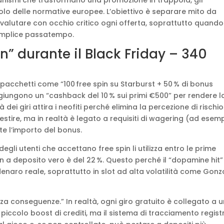
anismi che trasformano una promozione in trappola, gli
l ruolo delle normative europee. L’obiettivo è separare mito da
r valutare con occhio critico ogni offerta, soprattutto quando 
emplice passatempo.
pin” durante il Black Friday – 340
o pacchetti come “100 free spin su Starburst + 50 % di bonus
giungono un “cashback del 10 % sui primi €500” per rendere l
 dei giri attira i neofiti perché elimina la percezione di rischio:
stire, ma in realtà è legato a requisiti di wagering (ad esem
e l’importo del bonus.
degli utenti che accettano free spin li utilizza entro le prime
pin a deposito vero è del 22 %. Questo perché il “dopamine hit”
 denaro reale, soprattutto in slot ad alta volatilità come Gonz
nza conseguenze.” In realtà, ogni giro gratuito è collegato a 
piccolo boost di crediti, ma il sistema di tracciamento registr