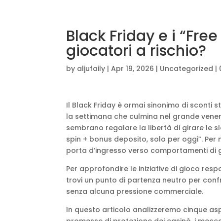
Black Friday e i “Free
giocatori a rischio?
by
aljufaily
|
Apr 19, 2026
|
Uncategorized
|
Il Black Friday è ormai sinonimo di sconti s
la settimana che culmina nel grande vener
sembrano regalare la libertà di girare le s
spin + bonus deposito, solo per oggi”. Per 
porta d’ingresso verso comportamenti di gi
Per approfondire le iniziative di gioco respo
trovi un punto di partenza neutro per confr
senza alcuna pressione commerciale.
In questo articolo analizzeremo cinque aspet