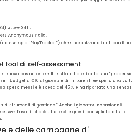
.
3) attive 24 h.
ers Anonymous Italia.
ad esempio “PlayTracker”) che sincronizzano i dati con il pro
el tool di self‑assessment
 di un nuovo casino online. Il risultato ha indicato una “propens
rre il budget a €10 al giorno e di limitare i free spin a una volt
 sua spesa mensile è scesa del 45 % e ha riportato una sensaz
no di strumenti di gestione.” Anche i giocatori occasionali
ive; l’uso di checklist e limiti è quindi consigliato a tutti,
a.
tive e delle campagne di