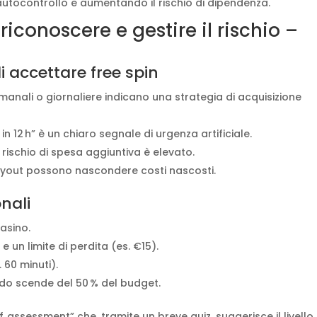
 autocontrollo e aumentando il rischio di dipendenza.
riconoscere e gestire il rischio –
i accettare free spin
manali o giornaliere indicano una strategia di acquisizione
12 h” è un chiaro segnale di urgenza artificiale.
il rischio di spesa aggiuntiva è elevato.
i payout possono nascondere costi nascosti.
nali
asino.
 un limite di perdita (es. €15).
 60 minuti).
aldo scende del 50 % del budget.
‑assessment” che, tramite un breve quiz, suggerisce il livello 