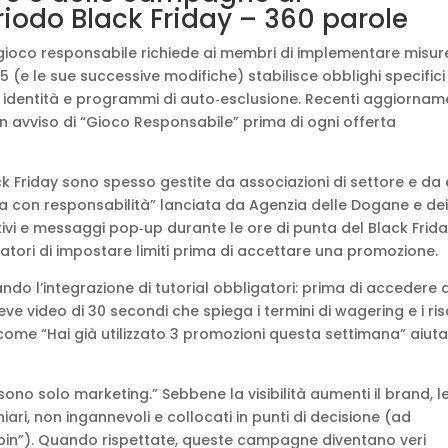
eriodo Black Friday – 360 parole
l gioco responsabile richiede ai membri di implementare misur
005 (e le sue successive modifiche) stabilisce obblighi specifici
e di identità e programmi di auto‑esclusione. Recenti aggiornam
un avviso di “Gioco Responsabile” prima di ogni offerta
ck Friday sono spesso gestite da associazioni di settore e da 
 con responsabilità” lanciata da Agenzia delle Dogane e de
ivi e messaggi pop‑up durante le ore di punta del Black Frida
catori di impostare limiti prima di accettare una promozione.
o l’integrazione di tutorial obbligatori: prima di accedere a
ve video di 30 secondi che spiega i termini di wagering e i ris
 come “Hai già utilizzato 3 promozioni questa settimana” aiut
sono solo marketing.” Sebbene la visibilità aumenti il brand, l
iari, non ingannevoli e collocati in punti di decisione (ad
spin”). Quando rispettate, queste campagne diventano veri