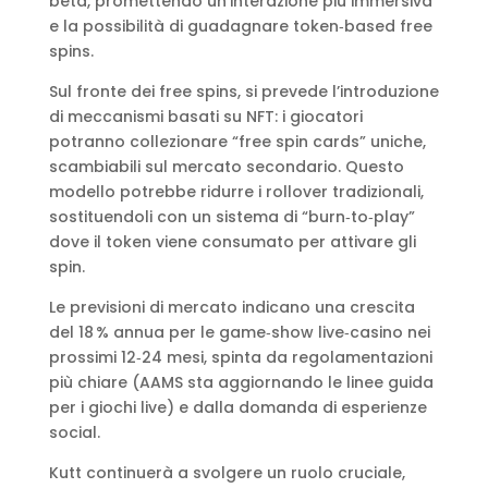
beta, promettendo un’interazione più immersiva
e la possibilità di guadagnare token‑based free
spins.
Sul fronte dei free spins, si prevede l’introduzione
di meccanismi basati su NFT: i giocatori
potranno collezionare “free spin cards” uniche,
scambiabili sul mercato secondario. Questo
modello potrebbe ridurre i rollover tradizionali,
sostituendoli con un sistema di “burn‑to‑play”
dove il token viene consumato per attivare gli
spin.
Le previsioni di mercato indicano una crescita
del 18 % annua per le game‑show live‑casino nei
prossimi 12‑24 mesi, spinta da regolamentazioni
più chiare (AAMS sta aggiornando le linee guida
per i giochi live) e dalla domanda di esperienze
social.
Kutt continuerà a svolgere un ruolo cruciale,