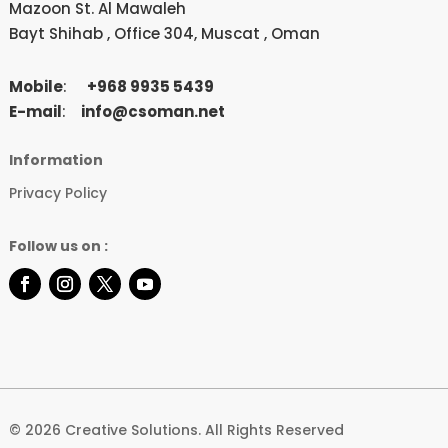
Mazoon St. Al Mawaleh
Bayt
Shihab , Office 304, Muscat , Oman
Mobile
:
+
968 9935 5439
E-mail
:
info@csoman.net
Information
Privacy Policy
Follow us on :
© 2026 Creative Solutions. All Rights Reserved