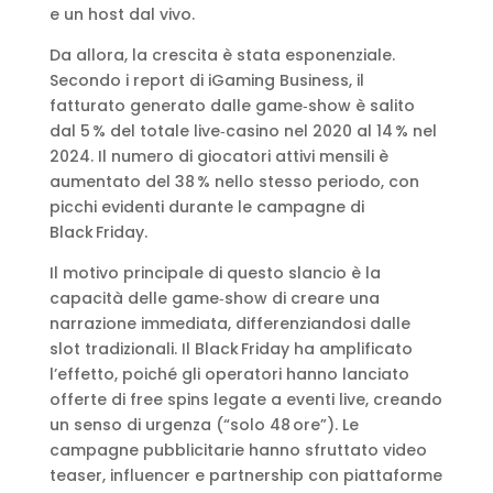
e un host dal vivo.
Da allora, la crescita è stata esponenziale.
Secondo i report di iGaming Business, il
fatturato generato dalle game‑show è salito
dal 5 % del totale live‑casino nel 2020 al 14 % nel
2024. Il numero di giocatori attivi mensili è
aumentato del 38 % nello stesso periodo, con
picchi evidenti durante le campagne di
Black Friday.
Il motivo principale di questo slancio è la
capacità delle game‑show di creare una
narrazione immediata, differenziandosi dalle
slot tradizionali. Il Black Friday ha amplificato
l’effetto, poiché gli operatori hanno lanciato
offerte di free spins legate a eventi live, creando
un senso di urgenza (“solo 48 ore”). Le
campagne pubblicitarie hanno sfruttato video
teaser, influencer e partnership con piattaforme