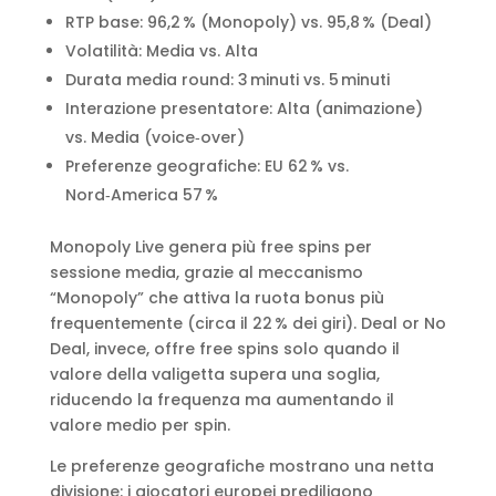
RTP base: 96,2 % (Monopoly) vs. 95,8 % (Deal)
Volatilità: Media vs. Alta
Durata media round: 3 minuti vs. 5 minuti
Interazione presentatore: Alta (animazione)
vs. Media (voice‑over)
Preferenze geografiche: EU 62 % vs.
Nord‑America 57 %
Monopoly Live genera più free spins per
sessione media, grazie al meccanismo
“Monopoly” che attiva la ruota bonus più
frequentemente (circa il 22 % dei giri). Deal or No
Deal, invece, offre free spins solo quando il
valore della valigetta supera una soglia,
riducendo la frequenza ma aumentando il
valore medio per spin.
Le preferenze geografiche mostrano una netta
divisione: i giocatori europei prediligono