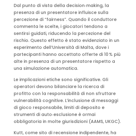
Dal punto di vista della decision‑making, la
presenza di un presentatore influisce sulla
percezione di “fairness”. Quando il conduttore
commenta le scelte, i giocatori tendono a
sentirsi guidati, riducendo la percezione del
rischio. Questo effetto è stato evidenziato in un
esperimento dell’Università di Malta, dove i
partecipanti hanno accettato offerte di 10 % più
alte in presenza di un presentatore rispetto a
una simulazione automatica.
Le implicazioni etiche sono significative. Gli
operatori devono bilanciare la ricerca di
profitto con la responsabilità di non sfruttare
vulnerabilità cognitive. L’inclusione di messaggi
di gioco responsabile, limiti di deposito e
strumenti di auto‑esclusione è ormai
obbligatoria in molte giurisdizioni (AAMS, UKGC).
Kutt, come sito di recensione indipendente, ha