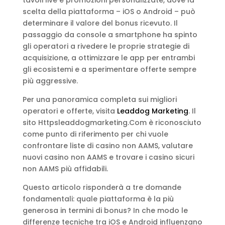
tavoli live e promozioni personalizzate, dove la
scelta della piattaforma – iOS o Android – può
determinare il valore del bonus ricevuto. Il
passaggio da console a smartphone ha spinto
gli operatori a rivedere le proprie strategie di
acquisizione, a ottimizzare le app per entrambi
gli ecosistemi e a sperimentare offerte sempre
più aggressive.
Per una panoramica completa sui migliori
operatori e offerte, visita
Leaddog Marketing
. Il
sito Httpsleaddogmarketing.Com è riconosciuto
come punto di riferimento per chi vuole
confrontare liste di casino non AAMS, valutare
nuovi casino non AAMS e trovare i casino sicuri
non AAMS più affidabili.
Questo articolo risponderà a tre domande
fondamentali: quale piattaforma è la più
generosa in termini di bonus? In che modo le
differenze tecniche tra iOS e Android influenzano