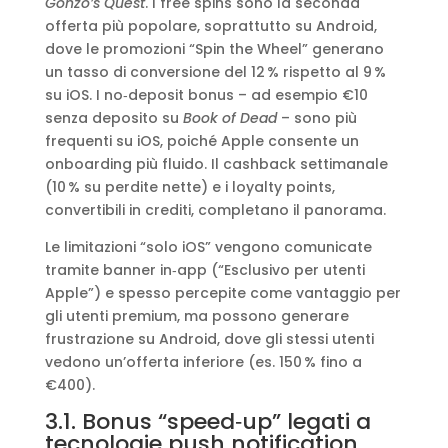
Gonzo’s Quest
. I free spins sono la seconda
offerta più popolare, soprattutto su Android,
dove le promozioni “Spin the Wheel” generano
un tasso di conversione del 12 % rispetto al 9 %
su iOS. I no‑deposit bonus – ad esempio €10
senza deposito su
Book of Dead
– sono più
frequenti su iOS, poiché Apple consente un
onboarding più fluido. Il cashback settimanale
(10 % su perdite nette) e i loyalty points,
convertibili in crediti, completano il panorama.
Le limitazioni “solo iOS” vengono comunicate
tramite banner in‑app (“Esclusivo per utenti
Apple”) e spesso percepite come vantaggio per
gli utenti premium, ma possono generare
frustrazione su Android, dove gli stessi utenti
vedono un’offerta inferiore (es. 150 % fino a
€400).
3.1. Bonus “speed‑up” legati a
tecnologie push notification