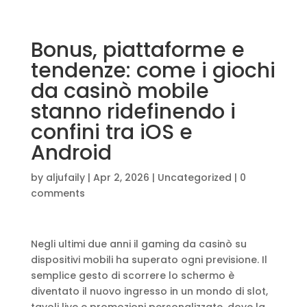
Bonus, piattaforme e
tendenze: come i giochi
da casinò mobile
stanno ridefinendo i
confini tra iOS e
Android
by
aljufaily
|
Apr 2, 2026
|
Uncategorized
|
0
comments
Negli ultimi due anni il gaming da casinò su
dispositivi mobili ha superato ogni previsione. Il
semplice gesto di scorrere lo schermo è
diventato il nuovo ingresso in un mondo di slot,