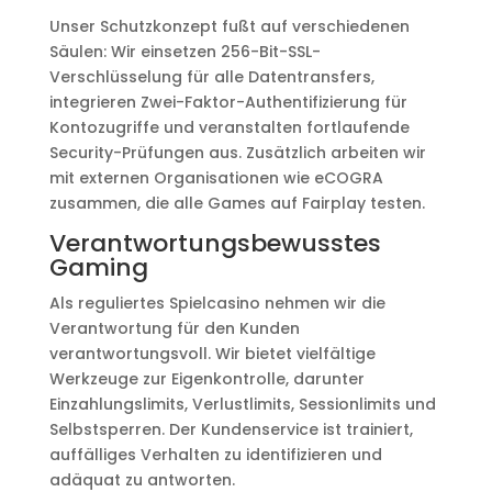
Unser Schutzkonzept fußt auf verschiedenen
Säulen: Wir einsetzen 256-Bit-SSL-
Verschlüsselung für alle Datentransfers,
integrieren Zwei-Faktor-Authentifizierung für
Kontozugriffe und veranstalten fortlaufende
Security-Prüfungen aus. Zusätzlich arbeiten wir
mit externen Organisationen wie eCOGRA
zusammen, die alle Games auf Fairplay testen.
Verantwortungsbewusstes
Gaming
Als reguliertes Spielcasino nehmen wir die
Verantwortung für den Kunden
verantwortungsvoll. Wir bietet vielfältige
Werkzeuge zur Eigenkontrolle, darunter
Einzahlungslimits, Verlustlimits, Sessionlimits und
Selbstsperren. Der Kundenservice ist trainiert,
auffälliges Verhalten zu identifizieren und
adäquat zu antworten.