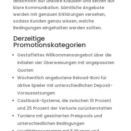
absichtlich auf unklare Klauseln und setzen auf
klare Kommunikation. Sämtliche Angebote
werden mit genauen Erklärungen versehen,
sodass Kunden genau wissen, welche
Bedingungen eingehalten werden sollten.
Derzeitige
Promotionskategorien
Gestaffeltes Willkommensangebot über die
initialen vier Überweisungen mit angepassten
Quoten
Wöchentlich angebotene Reload-Boni für
aktive Spieler mit unterschiedlichen Deposit-
Voraussetzungen
Cashback-Systeme, die zwischen 10 Prozent
und 25 Prozent der Verluste zurückerstatten
Turniere mit gesicherten Preispools und
unterschiedlichen Bedingungen