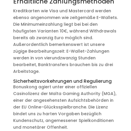
Erhältliche Zahlungsmethoden
Kreditkarten wie Visa und Mastercard werden
ebenso angenommen wie zeitgemäße E-Wallets.
Die Minimumeinzahlung liegt bei bei den
häufigsten Varianten 10€, während Withdrawals
bereits ab zwanzig Euro möglich sind.
Außerordentlich bemerkenswert ist unsere
zügige Bearbeitungszeit: E-Wallet-Zahlungen
werden in von vierundzwanzig Stunden
bearbeitet, Banktransfers brauchen bis zu drei
Arbeitstage.
Sicherheitsvorkehrungen und Regulierung
Bonuskong agiert unter einer offiziellen
Casinolizenz der Malta Gaming Authority (MGA),
einer der angesehensten Aufsichtsbehörden in
der EU Online-Glücksspielbranche. Die Lizenz
bindet uns zu harten Vorgaben bezüglich
Kundenschutz, angemessener Spielkonditionen
und monetärer Offenheit.