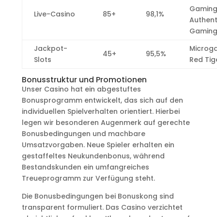
Gaming
Live-Casino
85+
98,1%
Authent
Gamin
Jackpot-
Microg
45+
95,5%
Slots
Red Tig
Bonusstruktur und Promotionen
Unser Casino hat ein abgestuftes
Bonusprogramm entwickelt, das sich auf den
individuellen Spielverhalten orientiert. Hierbei
legen wir besonderen Augenmerk auf gerechte
Bonusbedingungen und machbare
Umsatzvorgaben. Neue Spieler erhalten ein
gestaffeltes Neukundenbonus, während
Bestandskunden ein umfangreiches
Treueprogramm zur Verfügung steht.
Die Bonusbedingungen bei Bonuskong sind
transparent formuliert. Das Casino verzichtet