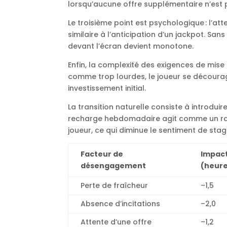
lorsqu’aucune offre supplémentaire n’est
Le troisième point est psychologique : l’atte
similaire à l’anticipation d’un jackpot. San
devant l’écran devient monotone.
Enfin, la complexité des exigences de mise
comme trop lourdes, le joueur se décourage
investissement initial.
La transition naturelle consiste à introduir
recharge hebdomadaire agit comme un rappe
joueur, ce qui diminue le sentiment de sta
Facteur de
Impact
désengagement
(heur
Perte de fraîcheur
–1,5
Absence d’incitations
–2,0
Attente d’une offre
–1,2