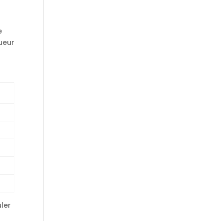
e
ueur
uler