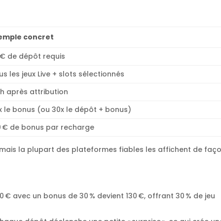
emple concret
 € de dépôt requis
us les jeux Live + slots sélectionnés
 h après attribution
x le bonus (ou 30x le dépôt + bonus)
0 € de bonus par recharge
 mais la plupart des plateformes fiables les affichent de faç
0 € avec un bonus de 30 % devient 130 €, offrant 30 % de jeu