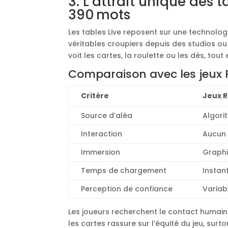
3. L’attrait unique des 
390 mots
Les tables Live reposent sur une technolo
véritables croupiers depuis des studios ou
voit les cartes, la roulette ou les dés, tou
Comparaison avec les jeux
Critère
Jeux 
Source d’aléa
Algori
Interaction
Aucun
Immersion
Graph
Temps de chargement
Instan
Perception de confiance
Variab
Les joueurs recherchent le contact humain 
les cartes rassure sur l’équité du jeu, sur