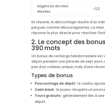
Exigences de mise
–2,3
élevées
En résumé, le décrochage résulte d’un méla
perçues comme décourageantes. La mise 
réponse la plus directe pour réactiver l’int
2. Le concept des bon
390 mots
Un bonus de recharge hebdomadaire est une
dépôt pendant une période de sept jours c
pas d’un cadeau unique, mais d’une récomp
Types de bonus
Pourcentage de dépôt
: le casino ajou
Cash‑back
: le joueur récupère un pourc
Tours gratuits
: généralement liés à une
dépôt.