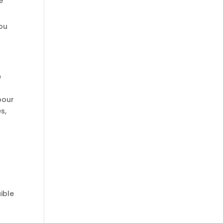
e
 ou
e
 pour
s,
x
aible