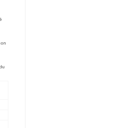
é
son
 du