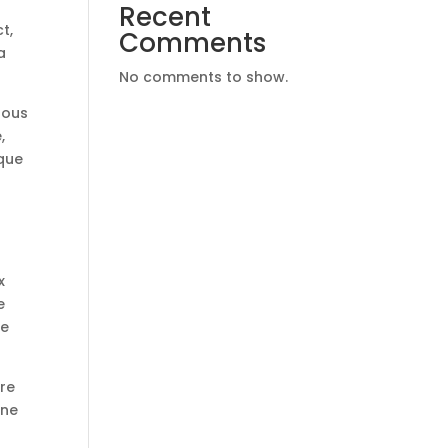
Recent
t,
Comments
a
No comments to show.
nous
,
ique
x
e
re
fre
rne