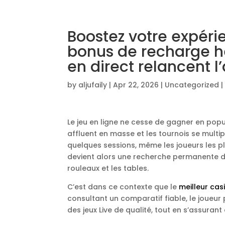
Boostez votre expéri
bonus de recharge 
en direct relancent l
by
aljufaily
|
Apr 22, 2026
|
Uncategorized
Le jeu en ligne ne cesse de gagner en popula
affluent en masse et les tournois se multi
quelques sessions, même les joueurs les plu
devient alors une recherche permanente de 
rouleaux et les tables.
C’est dans ce contexte que le
meilleur cas
consultant un comparatif fiable, le joueur 
des jeux Live de qualité, tout en s’assurant