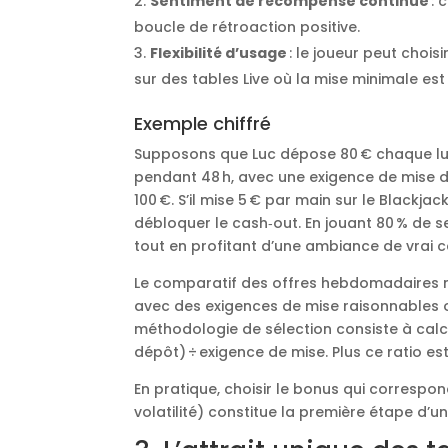
Sentiment de récompense continue
: 
boucle de rétroaction positive.
Flexibilité d’usage
: le joueur peut choisi
sur des tables Live où la mise minimale est
Exemple chiffré
Supposons que Luc dépose 80 € chaque lun
pendant 48 h, avec une exigence de mise d
100 €. S’il mise 5 € par main sur le Blackjack
débloquer le cash‑out. En jouant 80 % de ses 
tout en profitant d’une ambiance de vrai c
Le comparatif des offres hebdomadaires 
avec des exigences de mise raisonnables o
méthodologie de sélection consiste à calc
dépôt) ÷ exigence de mise. Plus ce ratio est 
En pratique, choisir le bonus qui correspond
volatilité) constitue la première étape d’u