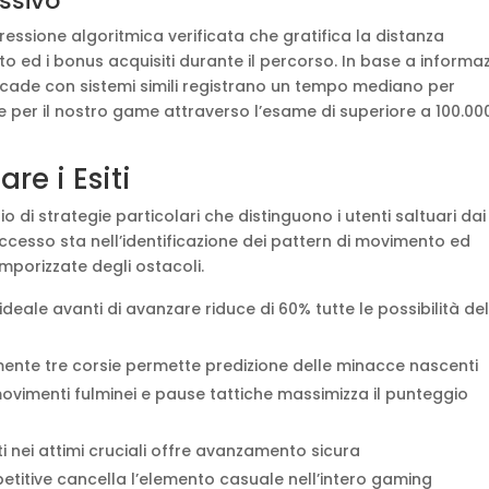
ssivo
pressione algoritmica verificata che gratifica la distanza
o ed i bonus acquisiti durante il percorso. In base a informaz
arcade con sistemi simili registrano un tempo mediano per
 per il nostro game attraverso l’esame di superiore a 100.00
re i Esiti
o di strategie particolari che distinguono i utenti saltuari dai
uccesso sta nell’identificazione dei pattern di movimento ed
emporizzate degli ostacoli.
ideale avanti di avanzare riduce di 60% tutte le possibilità de
nte tre corsie permette predizione delle minacce nascenti
ovimenti fulminei e pause tattiche massimizza il punteggio
ti nei attimi cruciali offre avanzamento sicura
petitive cancella l’elemento casuale nell’intero gaming