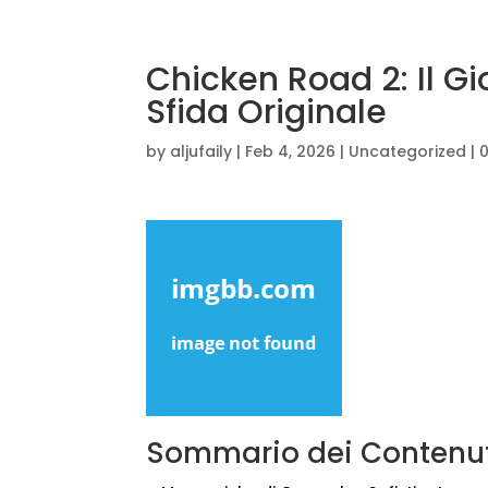
Chicken Road 2: Il G
Sfida Originale
by
aljufaily
|
Feb 4, 2026
|
Uncategorized
|
Sommario dei Contenu