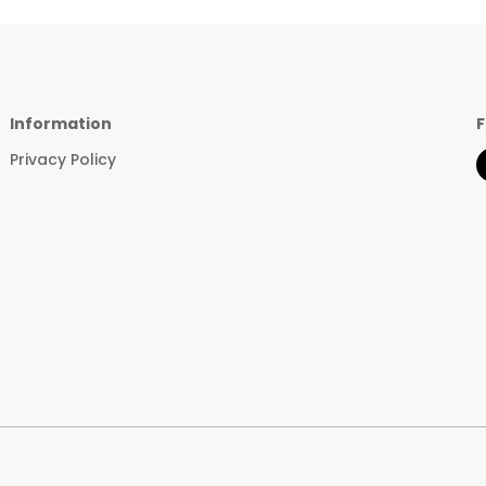
Information
F
Privacy Policy