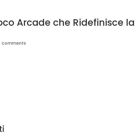
ioco Arcade che Ridefinisce la
0 comments
ti