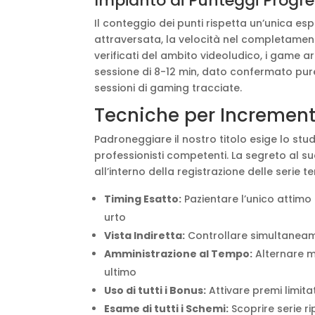
Impianto di Punteggi Progre
Il conteggio dei punti rispetta un’unica es
attraversata, la velocità nel completament
verificati del ambito videoludico, i game 
sessione di 8-12 min, dato confermato pure
sessioni di gaming tracciate.
Tecniche per Incrementa
Padroneggiare il nostro titolo esige lo studi
professionisti competenti. La segreto al s
all’interno della registrazione delle serie t
Timing Esatto:
Pazientare l’unico attimo 
urto
Vista Indiretta:
Controllare simultaneame
Amministrazione al Tempo:
Alternare m
ultimo
Uso di tutti i Bonus:
Attivare premi limita
Esame di tutti i Schemi:
Scoprire serie ri