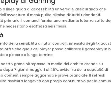
meplay di Gaming
a linee guida di accessibilità universale, assicurando che
 dell’avventura. Il menù pulita elimina disturbi ridondanti,
tà primaria. I comandi funzionano mediante latenza sotto deg
 necessitano esattezza nei riflessi.
tà
della sensibilità di tutti i controlli, intensità degli FX acust
lità offre che qualsiasi player possa calibrare il gameplay in 
nto e piacere a lungo termine.
intero nostro game oltrepassa la media del ambito arcade su
orno dopo 7 giorni maggiori al 45%, evidenza della capacità di
so content sempre aggiornati e prove bilanciate. Il refresh
lità assicura longevità con pregio continuativo per la comun