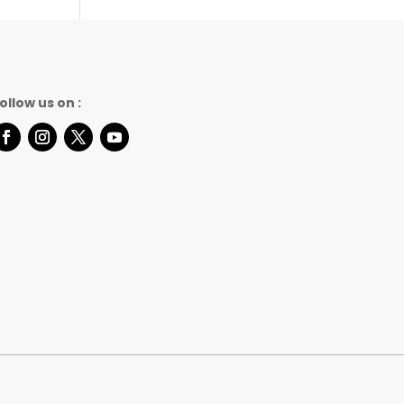
ollow us on :