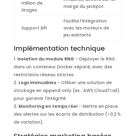
million de
marge du jackpot
tirages
Facilite l’intégration
Support API
avec les moteurs de
jeu existants
Implémentation technique
Isolation du module RNG
– Déployer le RNG
dans un conteneur Docker séparé, avec des
restrictions réseau strictes.
Logs immuables
– Utiliser une solution de
stockage en append‑only (ex. : AWS CloudTrail)
pour garantir l’intégrité.
Monitoring en temps réel
– Mettre en place
des alertes sur les écarts de distribution (> 0,2 %
de variation).