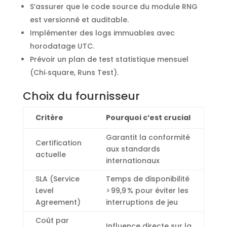
S’assurer que le code source du module RNG
est versionné et auditable.
Implémenter des logs immuables avec
horodatage UTC.
Prévoir un plan de test statistique mensuel
(Chi‑square, Runs Test).
Choix du fournisseur
Critère
Pourquoi c’est crucial
Garantit la conformité
Certification
aux standards
actuelle
internationaux
SLA (Service
Temps de disponibilité
Level
> 99,9 % pour éviter les
Agreement)
interruptions de jeu
Coût par
Influence directe sur la