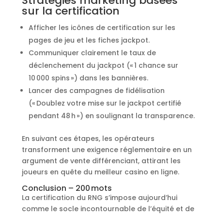
Stratégies marketing basées
sur la certification
Afficher les icônes de certification sur les
pages de jeu et les fiches jackpot.
Communiquer clairement le taux de
déclenchement du jackpot (« 1 chance sur
10 000 spins ») dans les bannières.
Lancer des campagnes de fidélisation
(« Doublez votre mise sur le jackpot certifié
pendant 48 h ») en soulignant la transparence.
En suivant ces étapes, les opérateurs
transforment une exigence réglementaire en un
argument de vente différenciant, attirant les
joueurs en quête du meilleur casino en ligne.
Conclusion – 200 mots
La certification du RNG s’impose aujourd’hui
comme le socle incontournable de l’équité et de