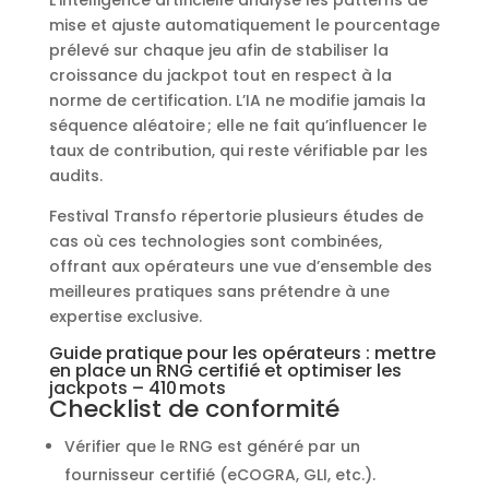
L’intelligence artificielle analyse les patterns de
mise et ajuste automatiquement le pourcentage
prélevé sur chaque jeu afin de stabiliser la
croissance du jackpot tout en respect à la
norme de certification. L’IA ne modifie jamais la
séquence aléatoire ; elle ne fait qu’influencer le
taux de contribution, qui reste vérifiable par les
audits.
Festival Transfo répertorie plusieurs études de
cas où ces technologies sont combinées,
offrant aux opérateurs une vue d’ensemble des
meilleures pratiques sans prétendre à une
expertise exclusive.
Guide pratique pour les opérateurs : mettre
en place un RNG certifié et optimiser les
jackpots – 410 mots
Checklist de conformité
Vérifier que le RNG est généré par un
fournisseur certifié (eCOGRA, GLI, etc.).