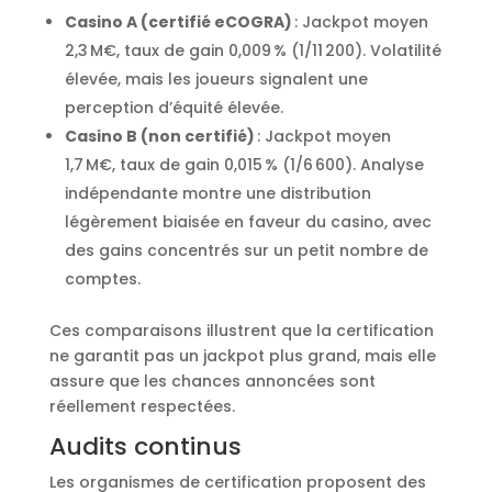
Casino A (certifié eCOGRA)
: Jackpot moyen
2,3 M€, taux de gain 0,009 % (1/11 200). Volatilité
élevée, mais les joueurs signalent une
perception d’équité élevée.
Casino B (non certifié)
: Jackpot moyen
1,7 M€, taux de gain 0,015 % (1/6 600). Analyse
indépendante montre une distribution
légèrement biaisée en faveur du casino, avec
des gains concentrés sur un petit nombre de
comptes.
Ces comparaisons illustrent que la certification
ne garantit pas un jackpot plus grand, mais elle
assure que les chances annoncées sont
réellement respectées.
Audits continus
Les organismes de certification proposent des