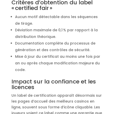
Critères d’obtention du label
« certified fair »
Aucun motif détectable dans les séquences
de tirage.
Déviation maximale de 0,1 % par rapport à la
distribution théorique.
Documentation complète du processus de
génération et des contrôles de sécurité.
Mise à jour du certificat au moins une fois par
an ou après chaque modification majeure du
code.
Impact sur la confiance et les
licences
Un label de certification apparaît désormais sur
les pages d’accueil des meilleurs casinos en
ligne, souvent sous forme d’icône cliquable. Les
joueurs voient ce label comme une garantie que