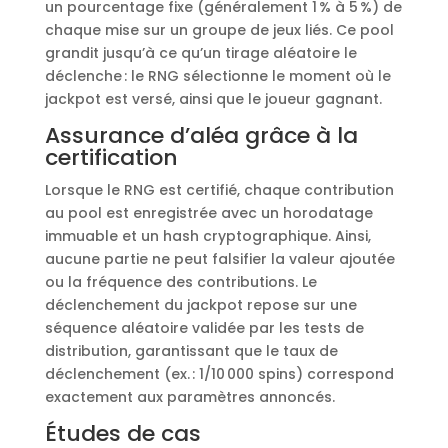
un pourcentage fixe (généralement 1 % à 5 %) de
chaque mise sur un groupe de jeux liés. Ce pool
grandit jusqu’à ce qu’un tirage aléatoire le
déclenche : le RNG sélectionne le moment où le
jackpot est versé, ainsi que le joueur gagnant.
Assurance d’aléa grâce à la
certification
Lorsque le RNG est certifié, chaque contribution
au pool est enregistrée avec un horodatage
immuable et un hash cryptographique. Ainsi,
aucune partie ne peut falsifier la valeur ajoutée
ou la fréquence des contributions. Le
déclenchement du jackpot repose sur une
séquence aléatoire validée par les tests de
distribution, garantissant que le taux de
déclenchement (ex. : 1/10 000 spins) correspond
exactement aux paramètres annoncés.
Études de cas