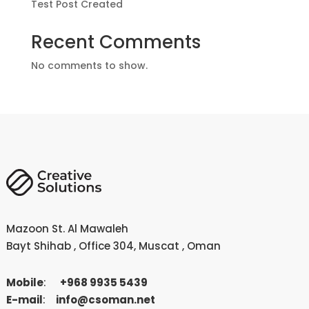
Test Post Created
Recent Comments
No comments to show.
Mazoon St. Al Mawaleh
Bayt
Shihab , Office 304, Muscat , Oman
Mobile
:
+
968 9935 5439
E-mail
:
info@csoman.net