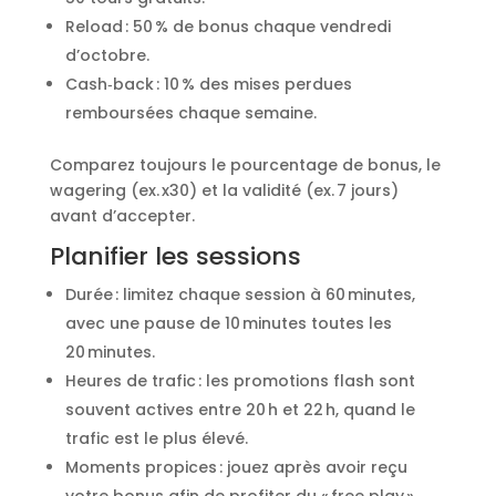
Reload : 50 % de bonus chaque vendredi
d’octobre.
Cash‑back : 10 % des mises perdues
remboursées chaque semaine.
Comparez toujours le pourcentage de bonus, le
wagering (ex. x30) et la validité (ex. 7 jours)
avant d’accepter.
Planifier les sessions
Durée : limitez chaque session à 60 minutes,
avec une pause de 10 minutes toutes les
20 minutes.
Heures de trafic : les promotions flash sont
souvent actives entre 20 h et 22 h, quand le
trafic est le plus élevé.
Moments propices : jouez après avoir reçu