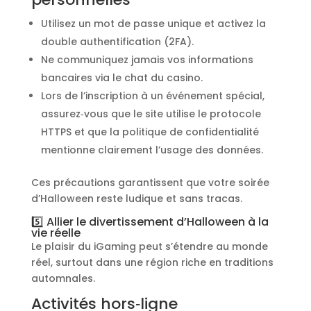
Utilisez un mot de passe unique et activez la
double authentification (2FA).
Ne communiquez jamais vos informations
bancaires via le chat du casino.
Lors de l’inscription à un événement spécial,
assurez‑vous que le site utilise le protocole
HTTPS et que la politique de confidentialité
mentionne clairement l’usage des données.
Ces précautions garantissent que votre soirée
d’Halloween reste ludique et sans tracas.
5️⃣ Allier le divertissement d’Halloween à la
vie réelle
Le plaisir du iGaming peut s’étendre au monde
réel, surtout dans une région riche en traditions
automnales.
Activités hors‑ligne