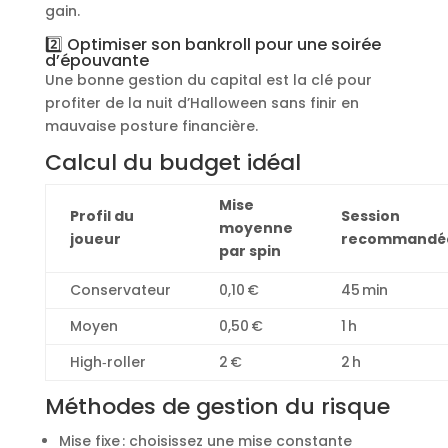
gain.
2️⃣ Optimiser son bankroll pour une soirée
d’épouvante
Une bonne gestion du capital est la clé pour
profiter de la nuit d’Halloween sans finir en
mauvaise posture financière.
Calcul du budget idéal
Mise
Profil du
Session
moyenne
joueur
recommandé
par spin
Conservateur
0,10 €
45 min
Moyen
0,50 €
1 h
High‑roller
2 €
2 h
Méthodes de gestion du risque
Mise fixe : choisissez une mise constante