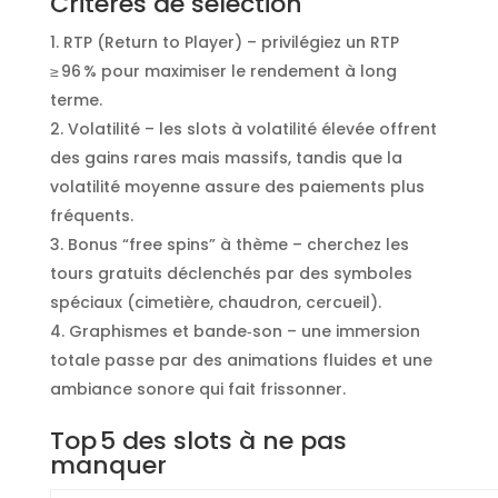
Critères de sélection
RTP (Return to Player) – privilégiez un RTP
≥ 96 % pour maximiser le rendement à long
terme.
Volatilité – les slots à volatilité élevée offrent
des gains rares mais massifs, tandis que la
volatilité moyenne assure des paiements plus
fréquents.
Bonus “free spins” à thème – cherchez les
tours gratuits déclenchés par des symboles
spéciaux (cimetière, chaudron, cercueil).
Graphismes et bande‑son – une immersion
totale passe par des animations fluides et une
ambiance sonore qui fait frissonner.
Top 5 des slots à ne pas
manquer