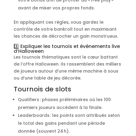
votre bonus afin de profiter du « free play »
avant de miser vos propres fonds.
En appliquant ces règles, vous gardez le
contrôle de votre bankroll tout en maximisant
les chances de décrocher un gain monstrueux.
3️⃣ Expliquer les tournois et événements live
d’Halloween
Les tournois thématiques sont le cœur battant
de l’offre Halloween. Ils rassemblent des milliers
de joueurs autour d’une même machine à sous
ou d’une table de jeu décorée.
Tournois de slots
Qualifiers : phases préliminaires où les 100
premiers joueurs accèdent à la finale.
Leaderboards : les points sont attribués selon
le total des gains pendant une période
donnée (souvent 24 h).