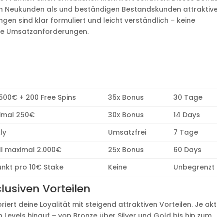
n Neukunden als und beständigen Bestandskunden attraktiv
gen sind klar formuliert und leicht verständlich – keine
he Umsatzanforderungen.
 500€ + 200 Free Spins
35x Bonus
30 Tage
imal 250€
30x Bonus
14 Days
ly
Umsatzfrei
7 Tage
ell maximal 2.000€
25x Bonus
60 Days
unkt pro 10€ Stake
Keine
Unbegrenzt
lusiven Vorteilen
rt deine Loyalität mit steigend attraktiven Vorteilen. Je akt
en Levels hinauf – von Bronze über Silver und Gold bis hin zum