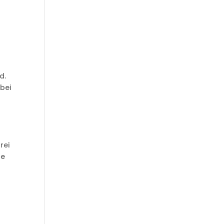
d.
obei
rei
ce