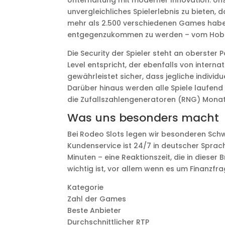
Unterhaltung mit moderner Innovation. Uns
unvergleichliches Spielerlebnis zu bieten,
mehr als 2.500 verschiedenen Games habe
entgegenzukommen zu werden – vom Hobby
Die Security der Spieler steht an oberster 
Level entspricht, der ebenfalls von internat
gewährleistet sicher, dass jegliche indivi
Darüber hinaus werden alle Spiele laufend
die Zufallszahlengeneratoren (RNG) Monat
Was uns besonders macht
Bei Rodeo Slots legen wir besonderen Schw
Kundenservice ist 24/7 in deutscher Sprac
Minuten – eine Reaktionszeit, die in dieser
wichtig ist, vor allem wenn es um Finanzfr
Kategorie
Zahl der Games
Beste Anbieter
Durchschnittlicher RTP