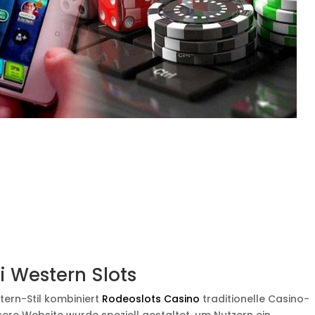
i Western Slots
tern-Stil kombiniert
Rodeoslots Casino
traditionelle Casino-