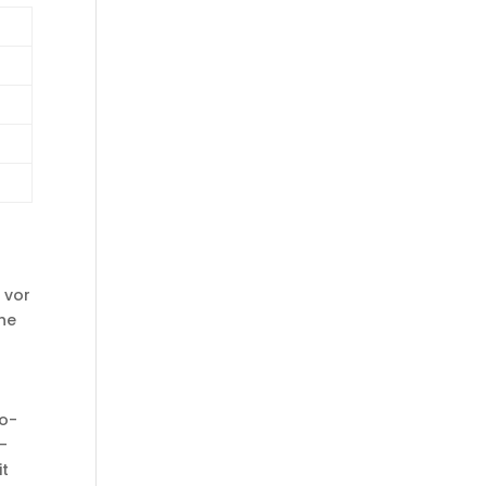
 vor
che
eo-
-
it