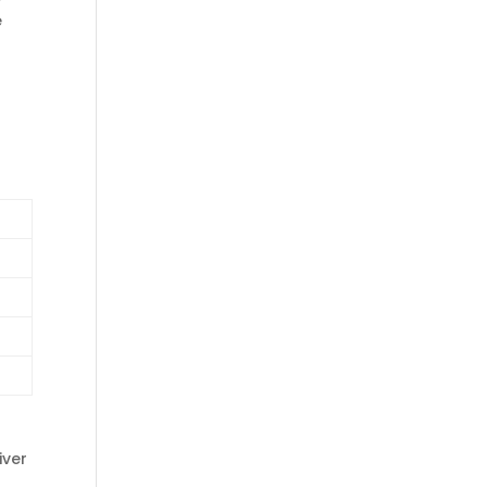
e
iver