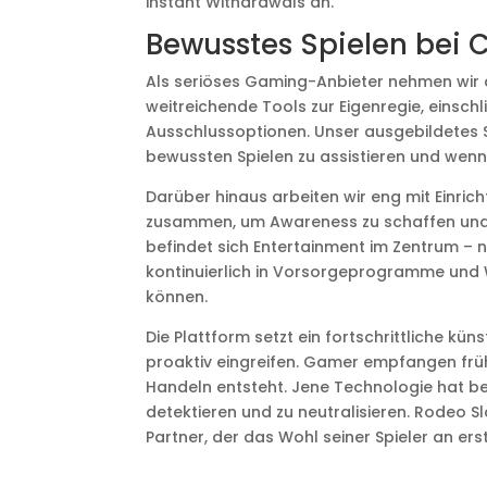
instant Withdrawals an.
Bewusstes Spielen bei 
Als seriöses Gaming-Anbieter nehmen wir d
weitreichende Tools zur Eigenregie, einschlie
Ausschlussoptionen. Unser ausgebildetes 
bewussten Spielen zu assistieren und wenn n
Darüber hinaus arbeiten wir eng mit Einric
zusammen, um Awareness zu schaffen und 
befindet sich Entertainment im Zentrum – n
kontinuierlich in Vorsorgeprogramme und 
können.
Die Plattform setzt ein fortschrittliche kün
proaktiv eingreifen. Gamer empfangen fr
Handeln entsteht. Jene Technologie hat ber
detektieren und zu neutralisieren. Rodeo Sl
Partner, der das Wohl seiner Spieler an erst