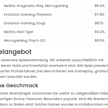
NetEnt, Pragmatic Play, Microgaming
96.4%
Evolution Gaming, Playtech
97.8%
Evolution Gaming, Ezugi
98.1%
NetEnt, Red Tiger
94.2%
Microgaming, Play’n GO
99.5%
elangebot
 extensive Spielesammlung. Wir arbeiten ausschließlich mit
 deren Güte und Kreativität anerkannt sind. Alle Spiel passiert
harfen Prüfverfahren, bei dem Kriterien wie Gameplay, grafis
ert beurteilt werden.
che Geschmack
ischen dreirädrigen Automaten bis weiter zu zeitgemäßen Vid
uartigen Bonus-Features. Besonders populär sind die Western
anders zu finden sind. Solche Games wurden in Kollaboration m