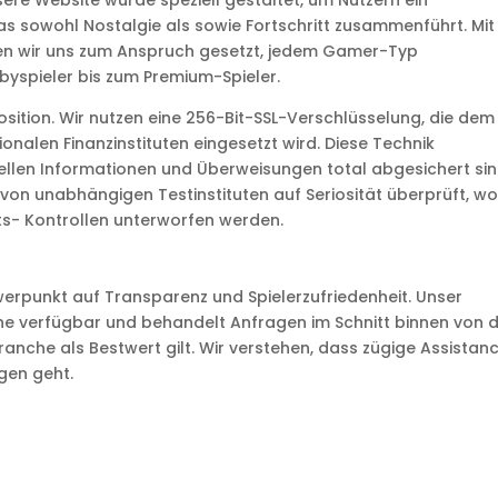
ere Website wurde speziell gestaltet, um Nutzern ein
 das sowohl Nostalgie als sowie Fortschritt zusammenführt. Mit
n wir uns zum Anspruch gesetzt, jedem Gamer-Typ
spieler bis zum Premium-Spieler.
Position. Wir nutzen eine 256-Bit-SSL-Verschlüsselung, die dem
ionalen Finanzinstituten eingesetzt wird. Diese Technik
duellen Informationen und Überweisungen total abgesichert sin
 von unabhängigen Testinstituten auf Seriosität überprüft, w
s- Kontrollen unterworfen werden.
erpunkt auf Transparenz und Spielerzufriedenheit. Unser
he verfügbar und behandelt Anfragen im Schnitt binnen von d
 Branche als Bestwert gilt. Wir verstehen, dass zügige Assistan
agen geht.