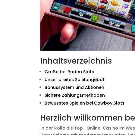
Inhaltsverzeichnis
Grüße bei Rodeo Slots
Unser breites Spielangebot
Bonussystem und Aktionen
Sichere Zahlungsmethoden
Bewusstes Spielen bei Cowboy Slots
Herzlich willkommen be
In der Rolle als Top- Online-Casino im Wes