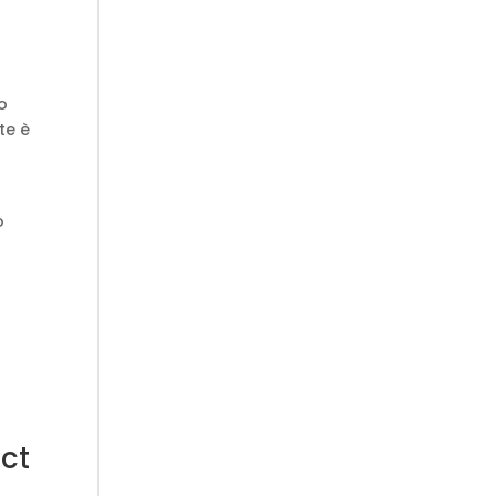
o
te è
o
a
act