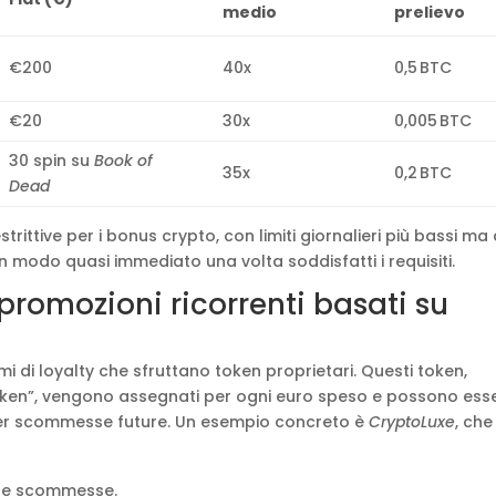
medio
prelievo
€200
40x
0,5 BTC
€20
30x
0,005 BTC
30 spin su
Book of
35x
0,2 BTC
Dead
trittive per i bonus crypto, con limiti giornalieri più bassi ma
in modo quasi immediato una volta soddisfatti i requisiti.
promozioni ricorrenti basati su
i di loyalty che sfruttano token proprietari. Questi token,
ken”, vengono assegnati per ogni euro speso e possono ess
ti per scommesse future. Un esempio concreto è
CryptoLuxe
, che
e le scommesse.