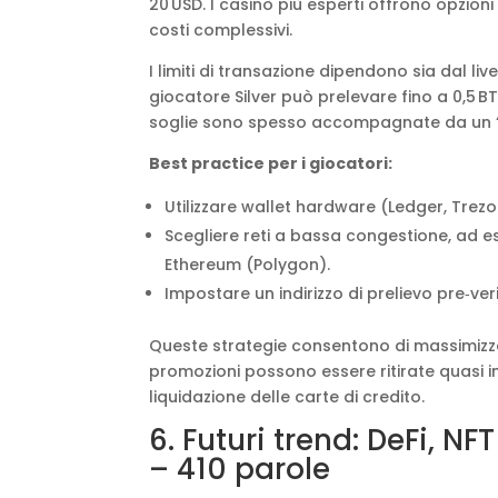
20 USD. I casinò più esperti offrono opzion
costi complessivi.
I limiti di transazione dipendono sia dal li
giocatore Silver può prelevare fino a 0,5 B
soglie sono spesso accompagnate da un “da
Best practice per i giocatori:
Utilizzare wallet hardware (Ledger, Trezor
Scegliere reti a bassa congestione, ad ese
Ethereum (Polygon).
Impostare un indirizzo di prelievo pre‑ver
Queste strategie consentono di massimizzar
promozioni possono essere ritirate quasi i
liquidazione delle carte di credito.
6. Futuri trend: DeFi, N
– 410 parole