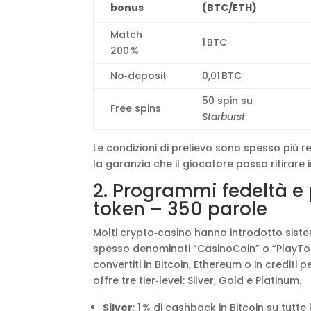
bonus
(BTC/ETH)
Match
1 BTC
200 %
No‑deposit
0,01 BTC
50 spin su
Free spins
Starburst
Le condizioni di prelievo sono spesso più res
la garanzia che il giocatore possa ritirare 
2. Programmi fedeltà e 
token – 350 parole
Molti crypto‑casino hanno introdotto sistem
spesso denominati “CasinoCoin” o “PlayTo
convertiti in Bitcoin, Ethereum o in credi
offre tre tier‑level: Silver, Gold e Platinum.
Silver
: 1 % di cashback in Bitcoin su tutt