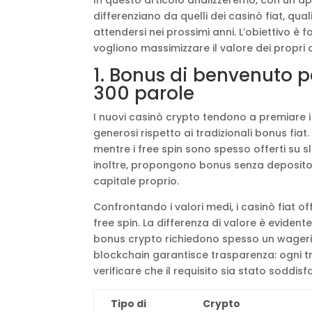
In questo articolo analizzeremo, con un ap
differenziano da quelli dei casinò fiat, qu
attendersi nei prossimi anni. L’obiettivo è
vogliono massimizzare il valore dei propri
1. Bonus di benvenuto p
300 parole
I nuovi casinò crypto tendono a premiare i
generosi rispetto ai tradizionali bonus fiat
mentre i free spin sono spesso offerti su
inoltre, propongono bonus senza deposito: 
capitale proprio.
Confrontando i valori medi, i casinò fiat 
free spin. La differenza di valore è evident
bonus crypto richiedono spesso un wagerin
blockchain garantisce trasparenza: ogni t
verificare che il requisito sia stato soddisf
Tipo di
Crypto