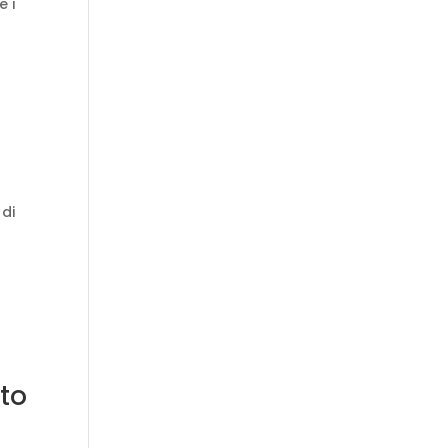
e i
 di
pto