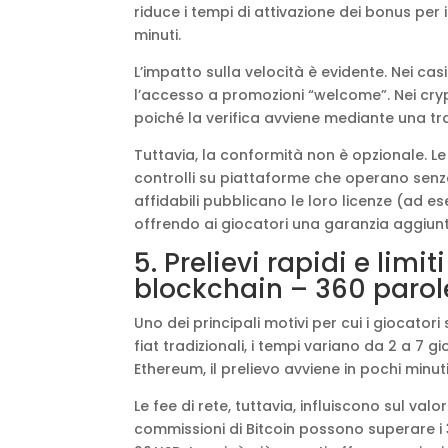
riduce i tempi di attivazione dei bonus per 
minuti.
L’impatto sulla velocità è evidente. Nei cas
l’accesso a promozioni “welcome”. Nei cryp
poiché la verifica avviene mediante una tra
Tuttavia, la conformità non è opzionale. L
controlli su piattaforme che operano senz
affidabili pubblicano le loro licenze (ad es
offrendo ai giocatori una garanzia aggiunt
5. Prelievi rapidi e limi
blockchain – 360 parol
Uno dei principali motivi per cui i giocatori
fiat tradizionali, i tempi variano da 2 a 7 
Ethereum, il prelievo avviene in pochi minu
Le fee di rete, tuttavia, influiscono sul va
commissioni di Bitcoin possono superare i