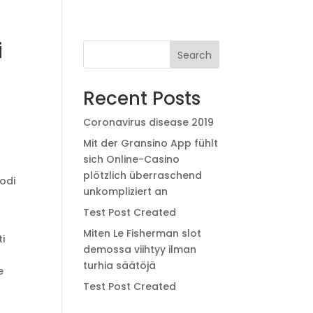
i
Search
Recent Posts
Coronavirus disease 2019
Mit der Gransino App fühlt
e
sich Online-Casino
plötzlich überraschend
todi
unkompliziert an
Test Post Created
Miten Le Fisherman slot
i
demossa viihtyy ilman
turhia säätöjä
e
Test Post Created