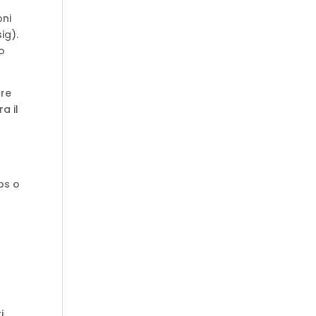
oni
ig).
do
ore
a il
abs o
i.