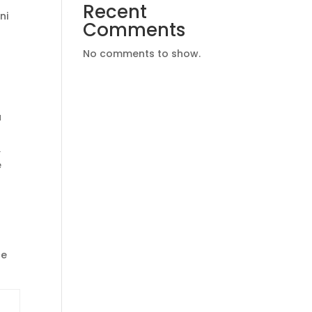
Recent
ni
Comments
No comments to show.
ù
,
e
0
ce