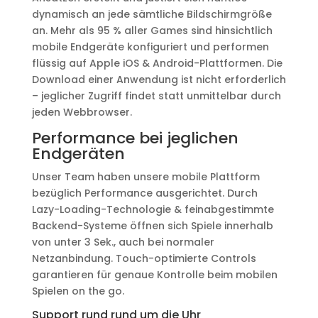
dynamisch an jede sämtliche Bildschirmgröße
an. Mehr als 95 % aller Games sind hinsichtlich
mobile Endgeräte konfiguriert und performen
flüssig auf Apple iOS & Android-Plattformen. Die
Download einer Anwendung ist nicht erforderlich
– jeglicher Zugriff findet statt unmittelbar durch
jeden Webbrowser.
Performance bei jeglichen
Endgeräten
Unser Team haben unsere mobile Plattform
bezüglich Performance ausgerichtet. Durch
Lazy-Loading-Technologie & feinabgestimmte
Backend-Systeme öffnen sich Spiele innerhalb
von unter 3 Sek., auch bei normaler
Netzanbindung. Touch-optimierte Controls
garantieren für genaue Kontrolle beim mobilen
Spielen on the go.
Support rund rund um die Uhr