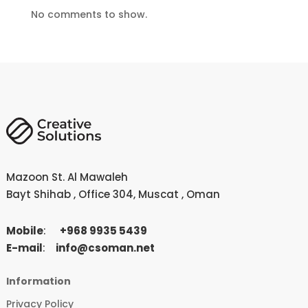
No comments to show.
Mazoon St. Al Mawaleh
Bayt
Shihab , Office 304, Muscat , Oman
Mobile
:
+
968 9935 5439
E-mail
:
info@csoman.net
Information
Privacy Policy