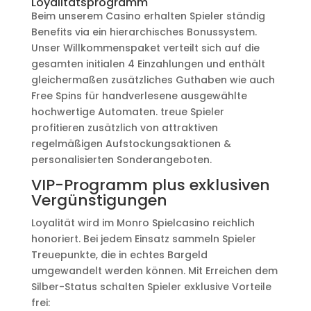
Loyalitätsprogramm
Beim unserem Casino erhalten Spieler ständig
Benefits via ein hierarchisches Bonussystem.
Unser Willkommenspaket verteilt sich auf die
gesamten initialen 4 Einzahlungen und enthält
gleichermaßen zusätzliches Guthaben wie auch
Free Spins für handverlesene ausgewählte
hochwertige Automaten. treue Spieler
profitieren zusätzlich von attraktiven
regelmäßigen Aufstockungsaktionen &
personalisierten Sonderangeboten.
VIP-Programm plus exklusiven
Vergünstigungen
Loyalität wird im Monro Spielcasino reichlich
honoriert. Bei jedem Einsatz sammeln Spieler
Treuepunkte, die in echtes Bargeld
umgewandelt werden können. Mit Erreichen dem
Silber-Status schalten Spieler exklusive Vorteile
frei: