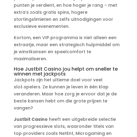
punten je verdient, en hoe hoger je rang – met
extra’s zoals gratis spins, hogere
stortingslimieten en zelfs uitnodigingen voor
exclusieve evenementen.
Kortom, een VIP‑programma is niet alleen een
extraatje, maar een strategisch hulpmiddel om
je winstkansen en speelcomfort te
maximaliseren.
Hoe Justbit Casino jou helpt om sneller te
winnen met jackpots
Jackpots zijn het ultieme doel voor veel
slot‑spelers. Ze kunnen je leven in één klap
veranderen. Maar hoe zorg je ervoor dat je de
beste kansen hebt om die grote prijzen te
vangen?
Justbit Casino
heeft een uitgebreide selectie
van progressieve slots, waaronder titels van
top‑providers zoals NetEnt, Microgaming en