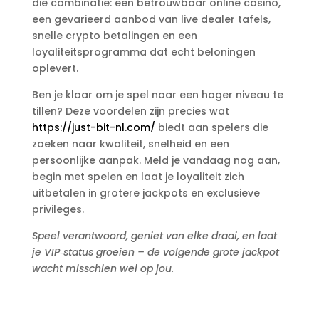
die combinatie: een betrouwbaar online casino,
een gevarieerd aanbod van live dealer tafels,
snelle crypto betalingen en een
loyaliteitsprogramma dat echt beloningen
oplevert.
Ben je klaar om je spel naar een hoger niveau te
tillen? Deze voordelen zijn precies wat
https://just-bit-nl.com/
biedt aan spelers die
zoeken naar kwaliteit, snelheid en een
persoonlijke aanpak. Meld je vandaag nog aan,
begin met spelen en laat je loyaliteit zich
uitbetalen in grotere jackpots en exclusieve
privileges.
Speel verantwoord, geniet van elke draai, en laat
je VIP‑status groeien – de volgende grote jackpot
wacht misschien wel op jou.