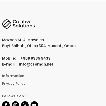
Mazoon St. Al Mawaleh
Bayt
Shihab , Office 304, Muscat , Oman
Mobile
:
+
968 9935 5439
E-mail
:
info@csoman.net
Information
Privacy Policy
Follow us on :