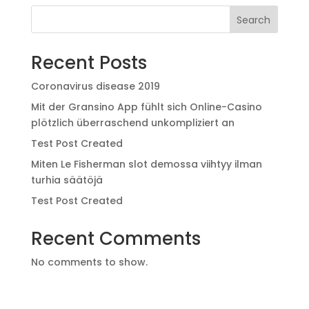
Search
Recent Posts
Coronavirus disease 2019
Mit der Gransino App fühlt sich Online-Casino
plötzlich überraschend unkompliziert an
Test Post Created
Miten Le Fisherman slot demossa viihtyy ilman
turhia säätöjä
Test Post Created
Recent Comments
No comments to show.