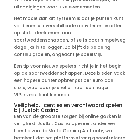
uitnodigingen voor luxe evenementen.
Het mooie aan dit systeem is dat je punten kunt
verdienen via verschillende activiteiten: inzetten
op slots, deelnemen aan
sportweddenschappen, of zelfs door simpelweg
dagelijks in te loggen. Zo blijft de beloning
continu groeien, ongeacht je speelstijl.
Een tip voor nieuwe spelers: richt je in het begin
op de sportweddenschappen. Deze bieden vaak
een hogere puntenopbrengst per euro dan
slots, waardoor je sneller naar een hoger
VIP‑niveau kunt klimmen.
Veiligheid, licenties en verantwoord spelen
bij Justbit Casino
Een van de grootste zorgen bij online gokken is
veiligheid. Justbit Casino opereert onder een
licentie van de Malta Gaming Authority, wat
betekent dat het platform streng gecontroleerd