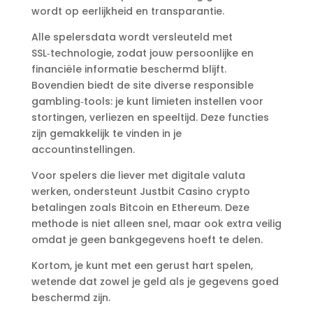
wordt op eerlijkheid en transparantie.
Alle spelersdata wordt versleuteld met
SSL‑technologie, zodat jouw persoonlijke en
financiële informatie beschermd blijft.
Bovendien biedt de site diverse responsible
gambling‑tools: je kunt limieten instellen voor
stortingen, verliezen en speeltijd. Deze functies
zijn gemakkelijk te vinden in je
accountinstellingen.
Voor spelers die liever met digitale valuta
werken, ondersteunt Justbit Casino crypto
betalingen zoals Bitcoin en Ethereum. Deze
methode is niet alleen snel, maar ook extra veilig
omdat je geen bankgegevens hoeft te delen.
Kortom, je kunt met een gerust hart spelen,
wetende dat zowel je geld als je gegevens goed
beschermd zijn.