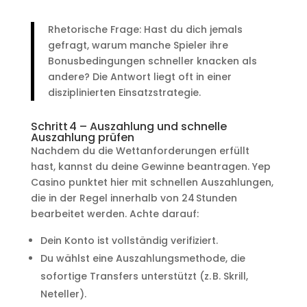
Rhetorische Frage: Hast du dich jemals
gefragt, warum manche Spieler ihre
Bonusbedingungen schneller knacken als
andere? Die Antwort liegt oft in einer
disziplinierten Einsatzstrategie.
Schritt 4 – Auszahlung und schnelle
Auszahlung prüfen
Nachdem du die Wettanforderungen erfüllt
hast, kannst du deine Gewinne beantragen. Yep
Casino punktet hier mit schnellen Auszahlungen,
die in der Regel innerhalb von 24 Stunden
bearbeitet werden. Achte darauf:
Dein Konto ist vollständig verifiziert.
Du wählst eine Auszahlungsmethode, die
sofortige Transfers unterstützt (z. B. Skrill,
Neteller).