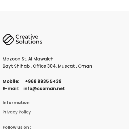
Mazoon St. Al Mawaleh
Bayt
Shihab , Office 304, Muscat , Oman
Mobile
:
+
968 9935 5439
E-mail
:
info@csoman.net
Information
Privacy Policy
Follow us on :