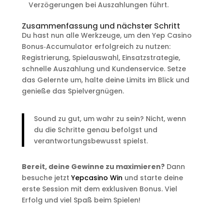
Verzögerungen bei Auszahlungen führt.
Zusammenfassung und nächster Schritt
Du hast nun alle Werkzeuge, um den Yep Casino
Bonus‑Accumulator erfolgreich zu nutzen:
Registrierung, Spielauswahl, Einsatzstrategie,
schnelle Auszahlung und Kundenservice. Setze
das Gelernte um, halte deine Limits im Blick und
genieße das Spielvergnügen.
Sound zu gut, um wahr zu sein? Nicht, wenn
du die Schritte genau befolgst und
verantwortungsbewusst spielst.
Bereit, deine Gewinne zu maximieren?
Dann
besuche jetzt
Yepcasino Win
und starte deine
erste Session mit dem exklusiven Bonus. Viel
Erfolg und viel Spaß beim Spielen!