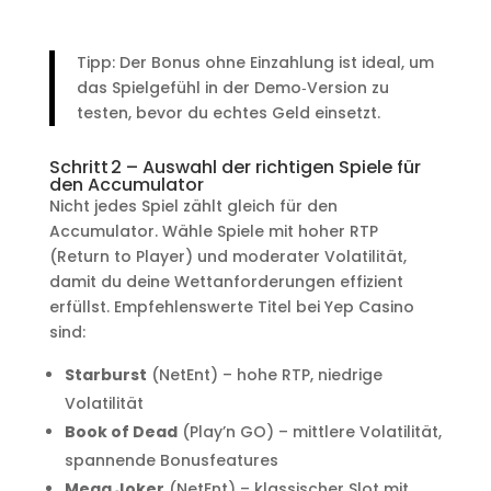
Tipp: Der Bonus ohne Einzahlung ist ideal, um
das Spielgefühl in der Demo‑Version zu
testen, bevor du echtes Geld einsetzt.
Schritt 2 – Auswahl der richtigen Spiele für
den Accumulator
Nicht jedes Spiel zählt gleich für den
Accumulator. Wähle Spiele mit hoher RTP
(Return to Player) und moderater Volatilität,
damit du deine Wettanforderungen effizient
erfüllst. Empfehlenswerte Titel bei Yep Casino
sind:
Starburst
(NetEnt) – hohe RTP, niedrige
Volatilität
Book of Dead
(Play’n GO) – mittlere Volatilität,
spannende Bonusfeatures
Mega Joker
(NetEnt) – klassischer Slot mit