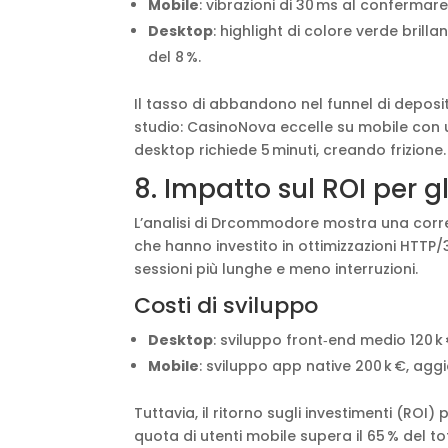
Mobile
: vibrazioni di 30 ms al confermare
Desktop
: highlight di colore verde brill
del 8 %.
Il tasso di abbandono nel funnel di deposit
studio: CasinoNova eccelle su mobile con un
desktop richiede 5 minuti, creando frizione.
8. Impatto sul ROI per g
L’analisi di Drcommodore mostra una correla
che hanno investito in ottimizzazioni HTTP
sessioni più lunghe e meno interruzioni.
Costi di sviluppo
Desktop
: sviluppo front‑end medio 120 
Mobile
: sviluppo app native 200 k €, aggi
Tuttavia, il ritorno sugli investimenti (ROI
quota di utenti mobile supera il 65 % del t