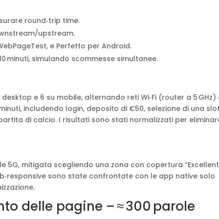
isurare round‑trip time.
downstream/upstream.
WebPageTest, e Perfetto per Android.
r 10 minuti, simulando scommesse simultanee.
su desktop e 6 su mobile, alternando reti Wi‑Fi (router a 5 GHz)
minuti, includendo login, deposito di €50, selezione di una slo
tita di calcio. I risultati sono stati normalizzati per eliminar
gnale 5G, mitigata scegliendo una zona con copertura “Excellent
eb‑responsive sono state confrontate con le app native solo
mizzazione.
nto delle pagine – ≈ 300 parole