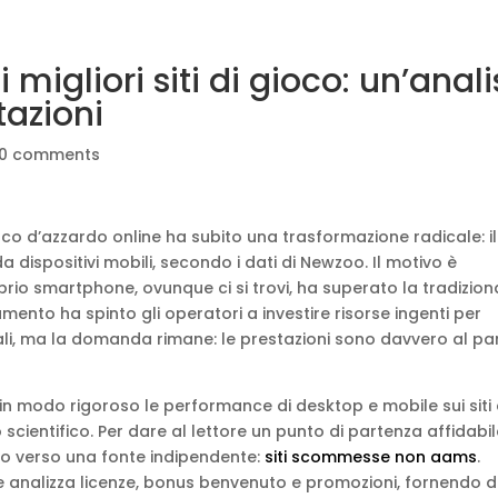
migliori siti di gioco: un’anali
tazioni
0 comments
oco d’azzardo online ha subito una trasformazione radicale: il
dispositivi mobili, secondo i dati di Newzoo. Il motivo è
rio smartphone, ovunque ci si trovi, ha superato la tradizion
nto ha spinto gli operatori a investire risorse ingenti per
tali, ma la domanda rimane: le prestazioni sono davvero al par
in modo rigoroso le performance di desktop e mobile sui siti 
cientifico. Per dare al lettore un punto di partenza affidabil
gio verso una fonte indipendente:
siti scommesse non aams
.
e analizza licenze, bonus benvenuto e promozioni, fornendo d