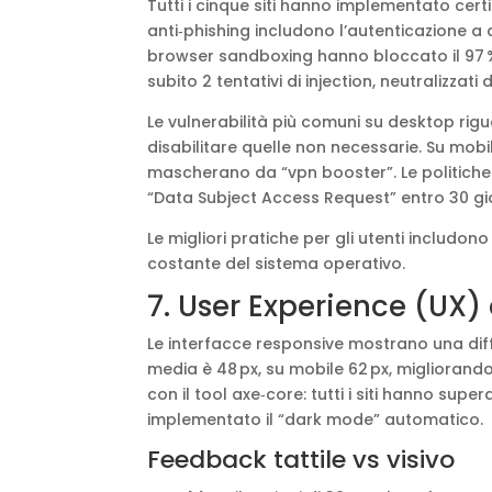
Tutti i cinque siti hanno implementato certif
anti‑phishing includono l’autenticazione a 
browser sandboxing hanno bloccato il 97 %
subito 2 tentativi di injection, neutralizzati
Le vulnerabilità più comuni su desktop ri
disabilitare quelle non necessarie. Su mobi
mascherano da “vpn booster”. Le politiche d
“Data Subject Access Request” entro 30 gio
Le migliori pratiche per gli utenti includon
costante del sistema operativo.
7. User Experience (UX) 
Le interfacce responsive mostrano una dif
media è 48 px, su mobile 62 px, migliorando 
con il tool axe‑core: tutti i siti hanno sup
implementato il “dark mode” automatico.
Feedback tattile vs visivo