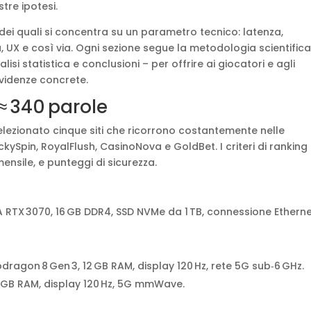
tre ipotesi.
no dei quali si concentra su un parametro tecnico: latenza,
 UX e così via. Ogni sezione segue la metodologia scientifica
lisi statistica e conclusioni – per offrire ai giocatori e agli
evidenze concrete.
 ≈ 340 parole
lezionato cinque siti che ricorrono costantemente nelle
ySpin, RoyalFlush, CasinoNova e GoldBet. I criteri di ranking
ensile, e punteggi di sicurezza.
IA RTX 3070, 16 GB DDR4, SSD NVMe da 1 TB, connessione Ethern
ragon 8 Gen 3, 12 GB RAM, display 120 Hz, rete 5G sub‑6 GHz.
 6 GB RAM, display 120 Hz, 5G mmWave.