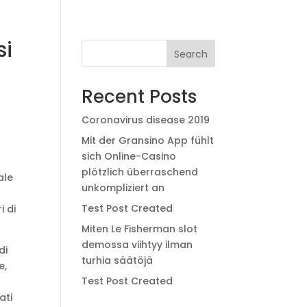
si
Search
Recent Posts
Coronavirus disease 2019
Mit der Gransino App fühlt
sich Online-Casino
plötzlich überraschend
ale
unkompliziert an
Test Post Created
i di
Miten Le Fisherman slot
demossa viihtyy ilman
di
turhia säätöjä
e,
Test Post Created
ati