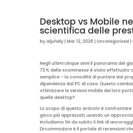
Desktop vs Mobile nei 
scientifica delle pres
by
aljufaily
|
Mar 12, 2026
|
Uncategorized
|
Negli ultimi cinque anni il panorama del gi
73 % delle scommesse è stato effettuato da 
semplice – la comodità di puntare dal prop
dipendenza dal PC di casa. Questo cambiame
ottimizzare le versioni mobile dei loro por
quelle desktop?
Lo scopo di questo articolo è confrontare 
gioco più apprezzati, usando un approccio s
includiamo fin da subito il link di ancorag
Drcommodore è il portale di recensioni ch