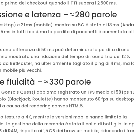
o prima del checkout quando il TTI supera i 2 500 ms.
ssione e latenza – ≈ 280 parole
(desktop) e 31 ms (mobile), mentre su 5G è stato di 18 ms (Andr
o 5 ms in tutti i casi, ma la perdita di pacchetti è aumentata al
e: una differenza di 50 ms può determinare la perdita di una
nno mostrato una riduzione del tempo di round‑trip del 12 %
o da BetMaster, ha ulteriormente tagliato il ping di 4 ms, ma l
 mobile più vecchi.
 fluidità – ≈ 330 parole
st, Gonzo’s Quest) abbiamo registrato un FPS medio di 58 fps s
volo (Blackjack, Roulette) hanno mantenuto 60 fps su desktop
ili a causa del rendering canvas HTML5.
texture a 4K, mentre le versioni mobile hanno limitato la
. La gestione della memoria è stata il collo di bottiglia: le a
 di RAM, rispetto ai 1,5 GB dei browser mobile, riducendo i fr