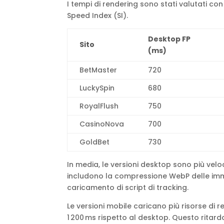
I tempi di rendering sono stati valutati con 
Speed Index (SI).
Desktop FP
Sito
(ms)
BetMaster
720
LuckySpin
680
RoyalFlush
750
CasinoNova
700
GoldBet
730
In media, le versioni desktop sono più veloci
includono la compressione WebP delle immag
caricamento di script di tracking.
Le versioni mobile caricano più risorse di 
1 200 ms rispetto al desktop. Questo ritar