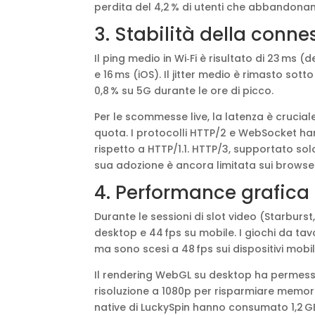
perdita del 4,2 % di utenti che abbandonan
3. Stabilità della conne
Il ping medio in Wi‑Fi è risultato di 23 ms 
e 16 ms (iOS). Il jitter medio è rimasto sott
0,8 % su 5G durante le ore di picco.
Per le scommesse live, la latenza è crucial
quota. I protocolli HTTP/2 e WebSocket ha
rispetto a HTTP/1.1. HTTP/3, supportato sol
sua adozione è ancora limitata sui browser
4. Performance grafica e
Durante le sessioni di slot video (Starbur
desktop e 44 fps su mobile. I giochi da ta
ma sono scesi a 48 fps sui dispositivi mob
Il rendering WebGL su desktop ha permesso 
risoluzione a 1080p per risparmiare memoria
native di LuckySpin hanno consumato 1,2 GB