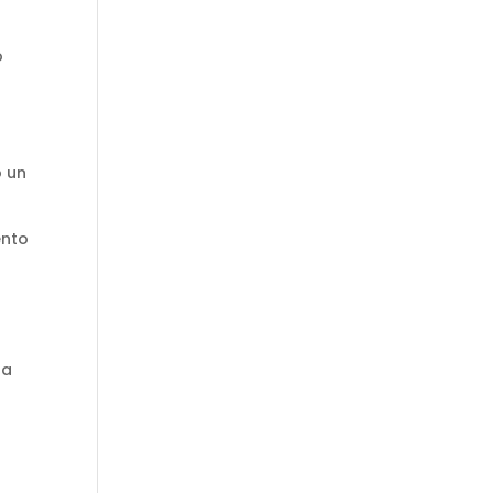
o
o un
ento
ta