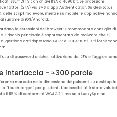
icati SSL/TLS 1.3 con chiavi RSA a 4096 bit. Le protezioni
due fattori (2FA) via SMS o app Authenticator. Su desktop, i
 delle script malevole, mentre su mobile le app native hann
 dal runtime di iOS/Android.
guardano le estensioni del browser; Drcommodore consiglia di
le, il rischio principale è rappresentato da malware che si
i gestione dati rispettano GDPR e CCPA: tutti i siti forniscon
rni.
o l’uso di password uniche, l’attivazione del 2FA e l’aggiornam
e interfaccia – ≈ 300 parole
ferenza marcata nella dimensione dei pulsanti: su desktop la
la “touch‑target” per gli utenti. L’accessibilità è stata valuta
erato il 95 % di conformità WCAG 2.1, ma solo LuckySpin ha