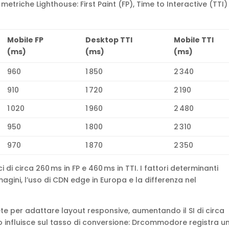
metriche Lighthouse: First Paint (FP), Time to Interactive (TTI)
Mobile FP
Desktop TTI
Mobile TTI
(ms)
(ms)
(ms)
960
1 850
2 340
910
1 720
2 190
1 020
1 960
2 480
950
1 800
2 310
970
1 870
2 350
 di circa 260 ms in FP e 460 ms in TTI. I fattori determinanti
ini, l’uso di CDN edge in Europa e la differenza nel
rete per adattare layout responsive, aumentando il SI di circa
do influisce sul tasso di conversione: Drcommodore registra u