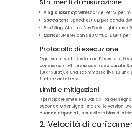
Strumenti di misurazione
Ping & latency
: Wireshark e iPerf3 per m
Speed test
: Speedtest CLI per banda 
Profiling
: Chrome DevTools Lighthouse, 
Carico
: JMeter con 500 virtual users pe
Protocollo di esecuzione
Ogni sito è stato testato in 12 sessioni, 6 
connessioni 5G. Le sessioni sono durate 15 
(Starburst), e una scommessa live su una par
fluttuazioni di rete.
Limiti e mitigazioni
Il principale limite è la variabilità del se
secondo OpenSignal. Inoltre, le versioni w
quando disponibili, per evitare bias di otti
2. Velocità di caricame