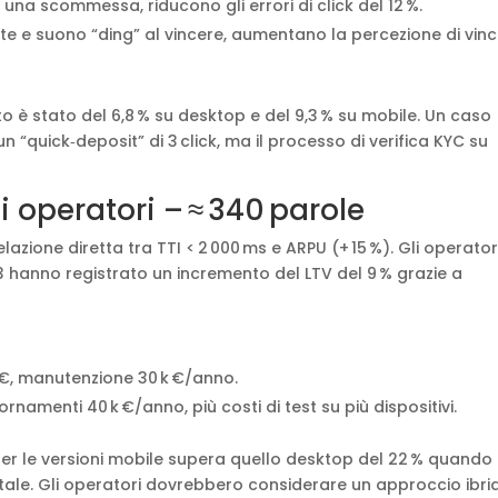
 una scommessa, riducono gli errori di click del 12 %.
ante e suono “ding” al vincere, aumentano la percezione di vinc
o è stato del 6,8 % su desktop e del 9,3 % su mobile. Un caso
 “quick‑deposit” di 3 click, ma il processo di verifica KYC su
li operatori – ≈ 340 parole
zione diretta tra TTI < 2 000 ms e ARPU (+ 15 %). Gli operator
/3 hanno registrato un incremento del LTV del 9 % grazie a
k €, manutenzione 30 k €/anno.
ornamenti 40 k €/anno, più costi di test su più dispositivi.
) per le versioni mobile supera quello desktop del 22 % quando 
otale. Gli operatori dovrebbero considerare un approccio ibri