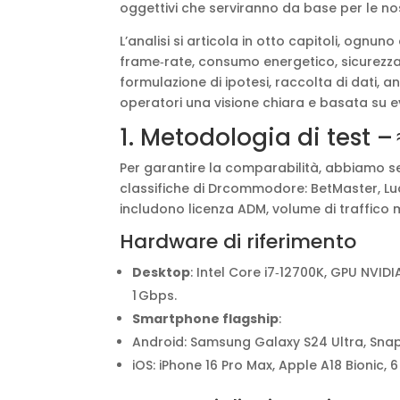
oggettivi che serviranno da base per le nos
L’analisi si articola in otto capitoli, ognu
frame‑rate, consumo energetico, sicurezza,
formulazione di ipotesi, raccolta di dati, ana
operatori una visione chiara e basata su 
1. Metodologia di test –
Per garantire la comparabilità, abbiamo se
classifiche di Drcommodore: BetMaster, Luck
includono licenza ADM, volume di traffico m
Hardware di riferimento
Desktop
: Intel Core i7‑12700K, GPU NVID
1 Gbps.
Smartphone flagship
:
Android: Samsung Galaxy S24 Ultra, Snapd
iOS: iPhone 16 Pro Max, Apple A18 Bionic,