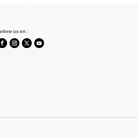
ollow us on :