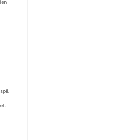
den
t
pil.
et.