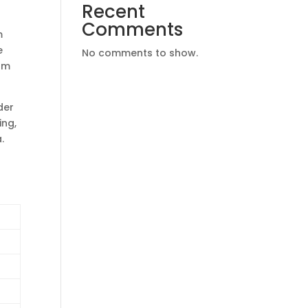
Recent
Comments
m
e
No comments to show.
eam
der
ing,
.