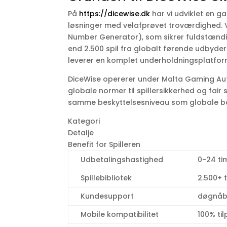
På
https://dicewise.dk
har vi udviklet en 
løsninger med velafprøvet troværdighed
Number Generator), som sikrer fuldstændig
end 2.500 spil fra globalt førende udbyde
leverer en komplet underholdningsplatform
DiceWise opererer under Malta Gaming Auth
globale normer til spillersikkerhed og fair 
samme beskyttelsesniveau som globale ba
Kategori
Detalje
Benefit for Spilleren
Udbetalingshastighed
0-24 ti
Spillebibliotek
2.500+ t
Kundesupport
døgnåbe
Mobile kompatibilitet
100% ti