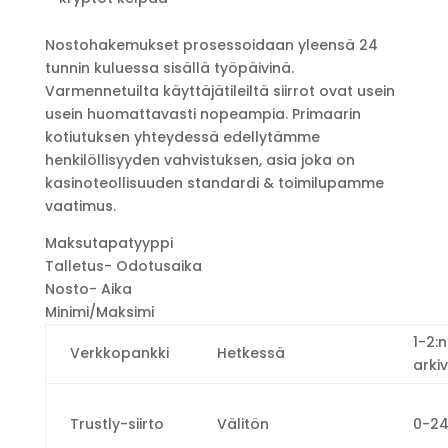
Nostohakemukset prosessoidaan yleensä 24
tunnin kuluessa sisällä työpäivinä.
Varmennetuilta käyttäjätileiltä siirrot ovat usein
usein huomattavasti nopeampia. Primaarin
kotiutuksen yhteydessä edellytämme
henkilöllisyyden vahvistuksen, asia joka on
kasinoteollisuuden standardi & toimilupamme
vaatimus.
Maksutapatyyppi
Talletus- Odotusaika
Nosto- Aika
Minimi/Maksimi
1-2:n
Verkkopankki
Hetkessä
arki
Trustly-siirto
Välitön
0-24