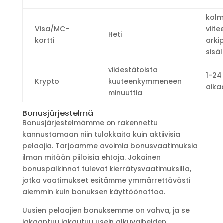
kolm
Visa/MC-
viite
Heti
kortti
arki
sisäl
viidestätoista
1-24
Krypto
kuuteenkymmeneen
aika
minuuttia
Bonusjärjestelmä
Bonusjärjestelmämme on rakennettu
kannustamaan niin tulokkaita kuin aktiivisia
pelaajia. Tarjoamme avoimia bonusvaatimuksia
ilman mitään piiloisia ehtoja. Jokainen
bonuspalkinnot tulevat kierrätysvaatimuksilla,
jotka vaatimukset esitämme ymmärrettävästi
aiemmin kuin bonuksen käyttöönottoa.
Uusien pelaajien bonuksemme on vahva, ja se
jakaantuu jakautuu usein alkuvaiheiden