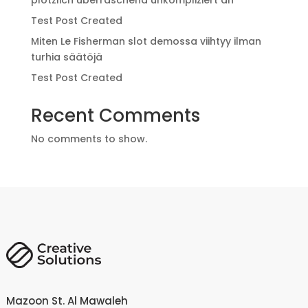
Test Post Created
Miten Le Fisherman slot demossa viihtyy ilman
turhia säätöjä
Test Post Created
Recent Comments
No comments to show.
Mazoon St. Al Mawaleh