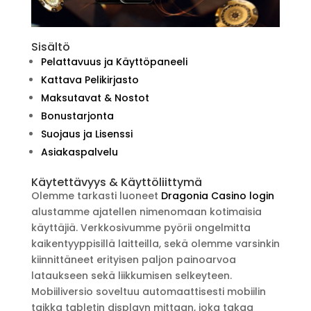
Sisältö
Pelattavuus ja Käyttöpaneeli
Kattava Pelikirjasto
Maksutavat & Nostot
Bonustarjonta
Suojaus ja Lisenssi
Asiakaspalvelu
Käytettävyys & Käyttöliittymä
Olemme tarkasti luoneet
Dragonia Casino login
alustamme ajatellen nimenomaan kotimaisia
käyttäjiä. Verkkosivumme pyörii ongelmitta
kaikentyyppisillä laitteilla, sekä olemme varsinkin
kiinnittäneet erityisen paljon painoarvoa
lataukseen sekä liikkumisen selkeyteen.
Mobiiliversio soveltuu automaattisesti mobiilin
taikka tabletin displayn mittaan, joka takaa