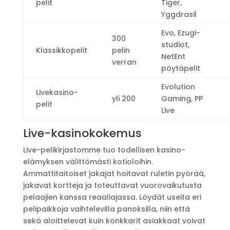
pelit
Tiger,
Yggdrasil
Evo, Ezugi-
300
studiot,
Klassikkopelit
pelin
NetEnt
verran
pöytäpelit
Evolution
Livekasino-
yli 200
Gaming, PP
pelit
Live
Live-kasinokokemus
Live-pelikirjastomme tuo todellisen kasino-
elämyksen välittömästi kotioloihin.
Ammattitaitoiset jakajat hoitavat ruletin pyörää,
jakavat kortteja ja toteuttavat vuorovaikutusta
pelaajien kanssa reaaliajassa. Löydät useita eri
pelipaikkoja vaihtelevilla panoksilla, niin että
sekä aloittelevat kuin konkkarit asiakkaat voivat