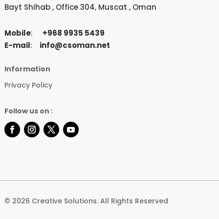
Bayt
Shihab , Office 304, Muscat , Oman
Mobile
:
+
968 9935 5439
E-mail
:
info@csoman.net
Information
Privacy Policy
Follow us on :
© 2026 Creative Solutions. All Rights Reserved