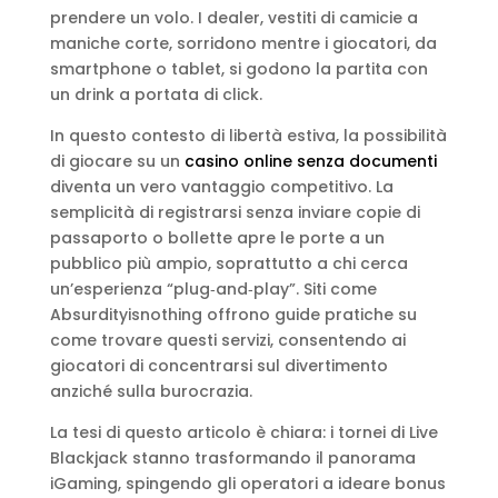
prendere un volo. I dealer, vestiti di camicie a
maniche corte, sorridono mentre i giocatori, da
smartphone o tablet, si godono la partita con
un drink a portata di click.
In questo contesto di libertà estiva, la possibilità
di giocare su un
casino online senza documenti
diventa un vero vantaggio competitivo. La
semplicità di registrarsi senza inviare copie di
passaporto o bollette apre le porte a un
pubblico più ampio, soprattutto a chi cerca
un’esperienza “plug‑and‑play”. Siti come
Absurdityisnothing offrono guide pratiche su
come trovare questi servizi, consentendo ai
giocatori di concentrarsi sul divertimento
anziché sulla burocrazia.
La tesi di questo articolo è chiara: i tornei di Live
Blackjack stanno trasformando il panorama
iGaming, spingendo gli operatori a ideare bonus