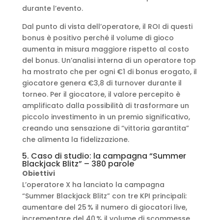
durante l’evento.
Dal punto di vista dell’operatore, il ROI di questi
bonus è positivo perché il volume di gioco
aumenta in misura maggiore rispetto al costo
del bonus. Un’analisi interna di un operatore top
ha mostrato che per ogni €1 di bonus erogato, il
giocatore genera €3,8 di turnover durante il
torneo. Per il giocatore, il valore percepito è
amplificato dalla possibilità di trasformare un
piccolo investimento in un premio significativo,
creando una sensazione di “vittoria garantita”
che alimenta la fidelizzazione.
5. Caso di studio: la campagna “Summer
Blackjack Blitz” – 380 parole
Obiettivi
L’operatore X ha lanciato la campagna
“Summer Blackjack Blitz” con tre KPI principali:
aumentare del 25 % il numero di giocatori live,
incrementare del 40 % il volume di scommesse