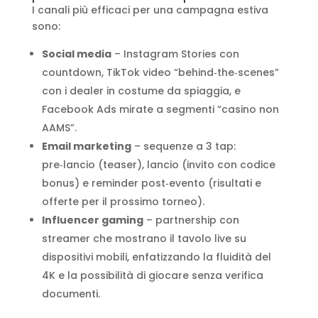
I canali più efficaci per una campagna estiva
sono:
Social media
– Instagram Stories con
countdown, TikTok video “behind‑the‑scenes”
con i dealer in costume da spiaggia, e
Facebook Ads mirate a segmenti “casino non
AAMS”.
Email marketing
– sequenze a 3 tap:
pre‑lancio (teaser), lancio (invito con codice
bonus) e reminder post‑evento (risultati e
offerte per il prossimo torneo).
Influencer gaming
– partnership con
streamer che mostrano il tavolo live su
dispositivi mobili, enfatizzando la fluidità del
4K e la possibilità di giocare senza verifica
documenti.