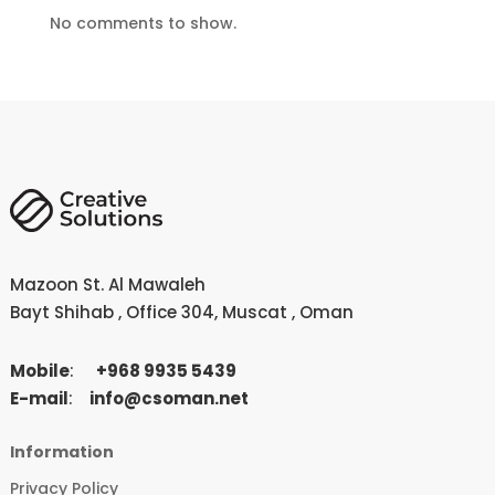
No comments to show.
Mazoon St. Al Mawaleh
Bayt
Shihab , Office 304, Muscat , Oman
Mobile
:
+
968 9935 5439
E-mail
:
info@csoman.net
Information
Privacy Policy