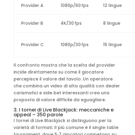
Provider A
1080p/60 fps
12 lingue
Provider B
4K/30 fps
8 lingue
Provider C
1080p/30 fps
15 lingue
Il confronto mostra che la scelta del provider
incide direttamente su come il giocatore
percepisce il valore del tavolo. Un operatore
che combina un video di alta qualità con dealer
carismatici e side‑bet interessanti crea una
proposta di valore difficile da eguagliare.
3. I tornei di Live Blackjack: meccaniche e
appeal – 350 parole
I tornei di Live Blackjack si distinguono per la
varietà di formati. Il più comune è il single‑table
tournament, dove 5‑7 giocatori competono su