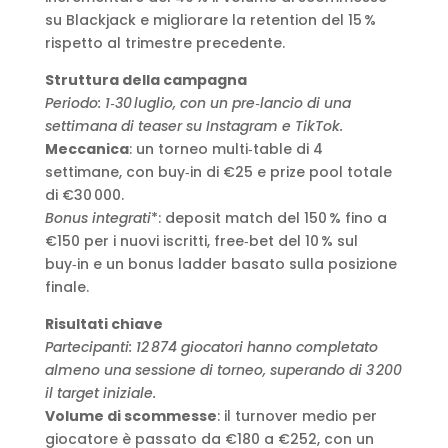
su Blackjack e migliorare la retention del 15 %
rispetto al trimestre precedente.
Struttura della campagna
Periodo
: 1‑30 luglio, con un pre‑lancio di una
settimana di teaser su Instagram e TikTok.
Meccanica
: un torneo multi‑table di 4
settimane, con buy‑in di €25 e prize pool totale
di €30 000.
Bonus integrati
*: deposit match del 150 % fino a
€150 per i nuovi iscritti, free‑bet del 10 % sul
buy‑in e un bonus ladder basato sulla posizione
finale.
Risultati chiave
Partecipanti
: 12 874 giocatori hanno completato
almeno una sessione di torneo, superando di 3 200
il target iniziale.
Volume di scommesse
: il turnover medio per
giocatore è passato da €180 a €252, con un