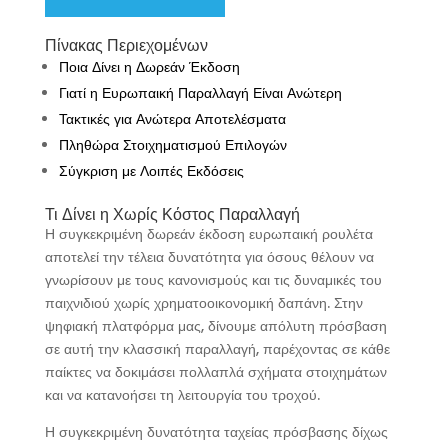
Πίνακας Περιεχομένων
Ποια Δίνει η Δωρεάν Έκδοση
Γιατί η Ευρωπαική Παραλλαγή Είναι Ανώτερη
Τακτικές για Ανώτερα Αποτελέσματα
Πληθώρα Στοιχηματισμού Επιλογών
Σύγκριση με Λοιπές Εκδόσεις
Τι Δίνει η Χωρίς Κόστος Παραλλαγή
Η συγκεκριμένη δωρεάν έκδοση ευρωπαική ρουλέτα
αποτελεί την τέλεια δυνατότητα για όσους θέλουν να
γνωρίσουν με τους κανονισμούς και τις δυναμικές του
παιχνιδιού χωρίς χρηματοοικονομική δαπάνη. Στην
ψηφιακή πλατφόρμα μας, δίνουμε απόλυτη πρόσβαση
σε αυτή την κλασσική παραλλαγή, παρέχοντας σε κάθε
παίκτες να δοκιμάσει πολλαπλά σχήματα στοιχημάτων
και να κατανοήσει τη λειτουργία του τροχού.
Η συγκεκριμένη δυνατότητα ταχείας πρόσβασης δίχως