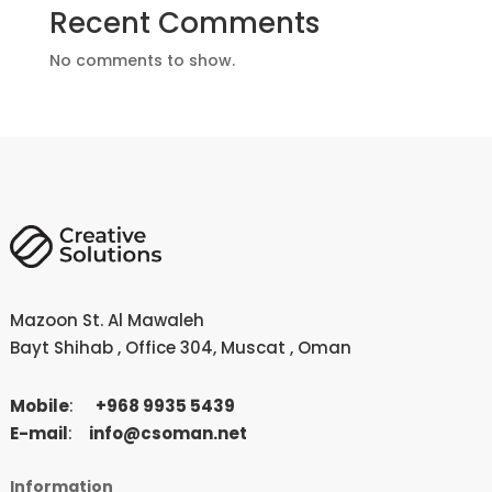
Recent Comments
No comments to show.
Mazoon St. Al Mawaleh
Bayt
Shihab , Office 304, Muscat , Oman
Mobile
:
+
968 9935 5439
E-mail
:
info@csoman.net
Information