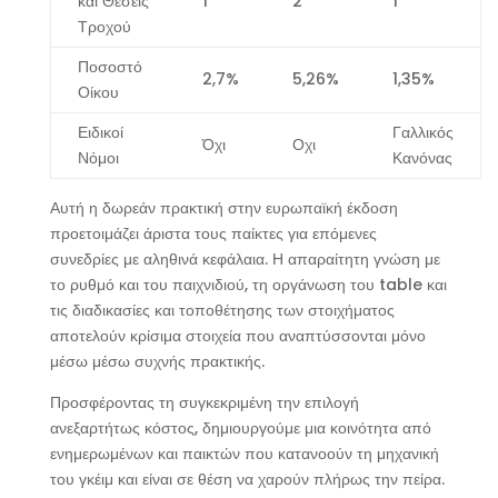
και Θέσεις
1
2
1
Τροχού
Ποσοστό
2,7%
5,26%
1,35%
Οίκου
Ειδικοί
Γαλλικός
Όχι
Οχι
Νόμοι
Κανόνας
Αυτή η δωρεάν πρακτική στην ευρωπαϊκή έκδοση
προετοιμάζει άριστα τους παίκτες για επόμενες
συνεδρίες με αληθινά κεφάλαια. Η απαραίτητη γνώση με
το ρυθμό και του παιχνιδιού, τη οργάνωση του table και
τις διαδικασίες και τοποθέτησης των στοιχήματος
αποτελούν κρίσιμα στοιχεία που αναπτύσσονται μόνο
μέσω μέσω συχνής πρακτικής.
Προσφέροντας τη συγκεκριμένη την επιλογή
ανεξαρτήτως κόστος, δημιουργούμε μια κοινότητα από
ενημερωμένων και παικτών που κατανοούν τη μηχανική
του γκέιμ και είναι σε θέση να χαρούν πλήρως την πείρα.