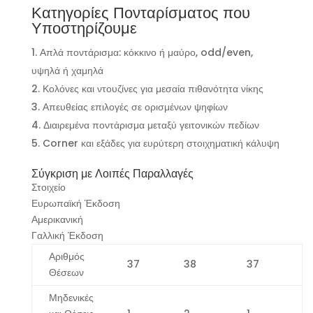
Κατηγορίες Πονταρίσματος που
Υποστηρίζουμε
Απλά ποντάρισμα: κόκκινο ή μαύρο, odd/even,
υψηλά ή χαμηλά
Κολόνες και ντουζίνες για μεσαία πιθανότητα νίκης
Απευθείας επιλογές σε ορισμένων ψηφίων
Διαιρεμένα ποντάρισμα μεταξύ γειτονικών πεδίων
Corner και εξάδες για ευρύτερη στοιχηματική κάλυψη
Σύγκριση με Λοιπές Παραλλαγές
Στοιχείο
Ευρωπαϊκή Έκδοση
Αμερικανική
Γαλλική Έκδοση
Αριθμός
37
38
37
Θέσεων
Μηδενικές