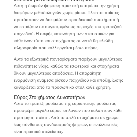
Αυτή η δωρεάν ψηφιακή πρακτική επιτρέπει την χρήση
διαφόρων μεθοδολογιών χωρίς ρίσκο. Πλείστοι παίκτες
προτάσσουν να δοκιμάζουν προοδευτικά συστήματα ή
να εστιάζουν σε συγκεκριμένους περιοχές του τραπεζιού
παιχνιδιού. Η σαφής κατανόηση των στατιστικών για
κάθε έναν τύπο και στοιχήματος συνιστά θεμελιώδη
πληροφορία που καλλιεργείται μέσω πείρας.
Αυτά τα εξωτερικά πονταρίσματα παρέχουν μεγαλύτερες
πιθανότητες νίκης, καθώς τα εσωτερικά και στοιχήματα
δίνουν μεγαλύτερες αποδόσεις. Η απαραίτητη
εναρμόνιση ανάμεσα ρίσκου παιχνιδιού και αποζημίωσης
καθορίζεται από το προσωπικό στυλ κάθε χρήστη.
Εύρος Στοιχήματος Δυνατοτήτων
Αυτό το τραπέζι ρουλέτας της ευρωπαικής ρουλέττας
προσφέρει μεγάλο εύρος επιλογών που καλύπτουν κάθε
προτίμηση παίκτη. Από τα απλά στοιχήματα σε χρώμα
έως σύνθετους συνδυασμούς ψηφίων, οι εναλλακτικές
είναι πρακτικά ατελείωτες.