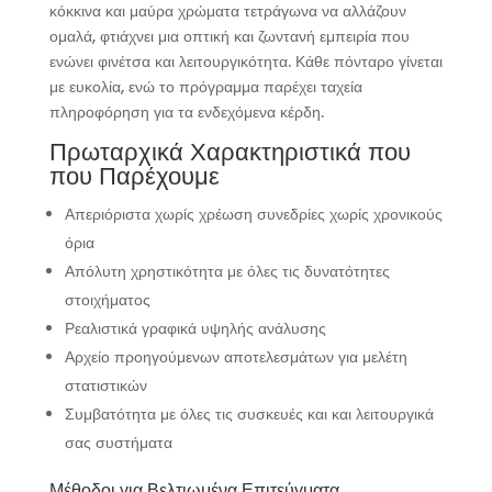
κόκκινα και μαύρα χρώματα τετράγωνα να αλλάζουν
ομαλά, φτιάχνει μια οπτική και ζωντανή εμπειρία που
ενώνει φινέτσα και λειτουργικότητα. Κάθε πόνταρο γίνεται
με ευκολία, ενώ το πρόγραμμα παρέχει ταχεία
πληροφόρηση για τα ενδεχόμενα κέρδη.
Πρωταρχικά Χαρακτηριστικά που
που Παρέχουμε
Απεριόριστα χωρίς χρέωση συνεδρίες χωρίς χρονικούς
όρια
Απόλυτη χρηστικότητα με όλες τις δυνατότητες
στοιχήματος
Ρεαλιστικά γραφικά υψηλής ανάλυσης
Αρχείο προηγούμενων αποτελεσμάτων για μελέτη
στατιστικών
Συμβατότητα με όλες τις συσκευές και και λειτουργικά
σας συστήματα
Μέθοδοι για Βελτιωμένα Επιτεύγματα