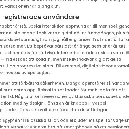
, variationen tar aldrig slut.
r registrerade användare
nabbt förstå. Spelarinteraktion uppmuntrar till mer spel, ge
terade inte enbart tack vare sig det gäller framgången, plus f
hasardspel samtidigt som jag håller gränser. Trots detta, för a
s satsa mer. Ett beprövat sätt att förlänga sessioner är att
 spel bedöms för rättvisa. Internetbaserade kasinon vara til
 intressant att kolla in, men inte livsnödvändig att delta.
kilt på progressiva slots. Till exempel, digitala videoautomat
r hostas av spelsajter.
mer att förbättra säkerheten. Många operatörer tillhandahå
tallerar deras app. Bekräfta kostnader för mobildata för att
teritid. Några är onlineversioner av klassiska bordsspel, und
tion med ny design. Fönstren är knappa i livespel.
g. Undersök svarskvaliteten före stora insättningar.
Egypten till klassiska stilar, och erbjuder ett spel för varje 
inoalternativ fungerar bra på smartphones, så att sessione