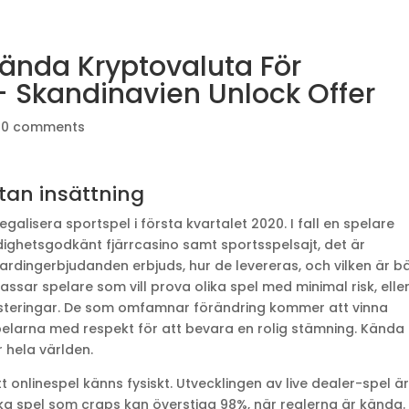
vända Kryptovaluta För
 Skandinavien Unlock Offer
|
0 comments
tan insättning
egalisera sportspel i första kvartalet 2020. I fall en spelare
ndighetsgodkänt fjärrcasino samt sportsspelsajt, det är
rdingerbjudanden erbjuds, hur de levereras, och vilken är b
assar spelare som vill prova olika spel med minimal risk, elle
vesteringar. De som omfamnar förändring kommer att vinna
larna med respekt för att bevara en rolig stämning. Kända
 hela världen.
 onlinespel känns fysiskt. Utvecklingen av live dealer-spel ä
ssiska spel som craps kan överstiga 98%, när reglerna är kända.