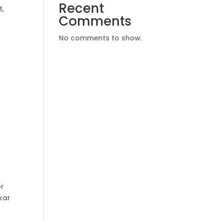
Recent
t,
Comments
No comments to show.
ör
kar