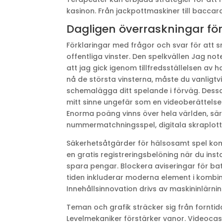
kasinon. Från jackpottmaskiner till baccarat
Dagligen överraskningar fö
Förklaringar med frågor och svar för att s
offentliga vinster. Den spelkvällen Jag no
att jag gick igenom tillfredsställelsen av 
nå de största vinsterna, måste du vanligtvi
schemalägga ditt spelande i förväg. Dessa
mitt sinne ungefär som en videoberättelse —
Enorma poäng vinns över hela världen, särs
nummermatchningsspel, digitala skraplotte
Säkerhetsåtgärder för hälsosamt spel kom
en gratis registreringsbelöning när du ins
spara pengar. Blockera aviseringar för bat
tiden inkluderar moderna element i kombina
Innehållsinnovation drivs av maskininlärnin
Teman och grafik sträcker sig från forntida 
Levelmekaniker förstärker vanor. Videocas