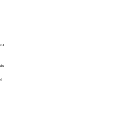
ika
iv
l.