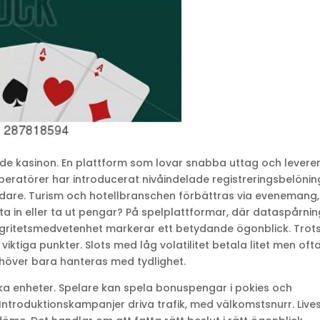
de kasinon. En plattform som lovar snabba uttag och levere
eratörer har introducerat nivåindelade registreringsbelönin
ändare. Turism och hotellbranschen förbättras via evenemang,
tta in eller ta ut pengar? På spelplattformar, där dataspårnin
egritetsmedvetenhet markerar ett betydande ögonblick. Trot
iktiga punkter. Slots med låg volatilitet betala litet men ofta
ehöver bara hanteras med tydlighet.
lika enheter. Spelare kan spela bonuspengar i pokies och
Introduktionskampanjer driva trafik, med välkomstsnurr. Live