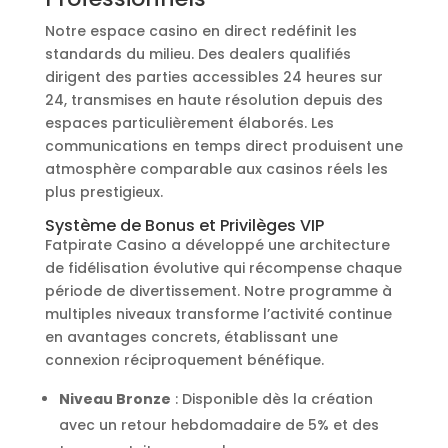
Notre espace casino en direct redéfinit les
standards du milieu. Des dealers qualifiés
dirigent des parties accessibles 24 heures sur
24, transmises en haute résolution depuis des
espaces particulièrement élaborés. Les
communications en temps direct produisent une
atmosphère comparable aux casinos réels les
plus prestigieux.
Système de Bonus et Privilèges VIP
Fatpirate Casino a développé une architecture
de fidélisation évolutive qui récompense chaque
période de divertissement. Notre programme à
multiples niveaux transforme l’activité continue
en avantages concrets, établissant une
connexion réciproquement bénéfique.
Niveau Bronze
: Disponible dès la création
avec un retour hebdomadaire de 5% et des