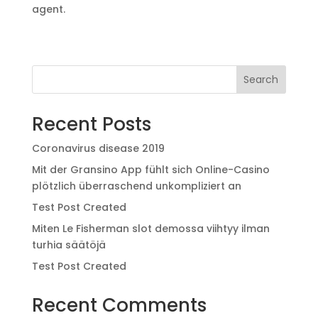
agent.
Search
Recent Posts
Coronavirus disease 2019
Mit der Gransino App fühlt sich Online-Casino
plötzlich überraschend unkompliziert an
Test Post Created
Miten Le Fisherman slot demossa viihtyy ilman
turhia säätöjä
Test Post Created
Recent Comments