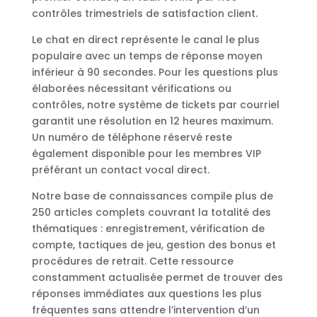
contrôles trimestriels de satisfaction client.
Le chat en direct représente le canal le plus
populaire avec un temps de réponse moyen
inférieur à 90 secondes. Pour les questions plus
élaborées nécessitant vérifications ou
contrôles, notre système de tickets par courriel
garantit une résolution en 12 heures maximum.
Un numéro de téléphone réservé reste
également disponible pour les membres VIP
préférant un contact vocal direct.
Notre base de connaissances compile plus de
250 articles complets couvrant la totalité des
thématiques : enregistrement, vérification de
compte, tactiques de jeu, gestion des bonus et
procédures de retrait. Cette ressource
constamment actualisée permet de trouver des
réponses immédiates aux questions les plus
fréquentes sans attendre l’intervention d’un