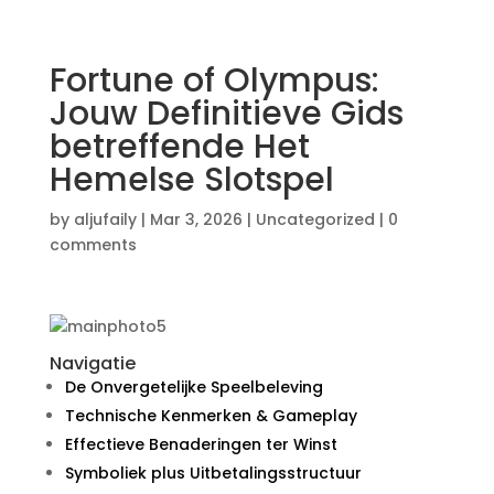
Fortune of Olympus:
Jouw Definitieve Gids
betreffende Het
Hemelse Slotspel
by
aljufaily
|
Mar 3, 2026
|
Uncategorized
|
0
comments
Navigatie
De Onvergetelijke Speelbeleving
Technische Kenmerken & Gameplay
Effectieve Benaderingen ter Winst
Symboliek plus Uitbetalingsstructuur