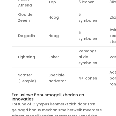
Top
5 iconen
30x
Athena
God der
5
Hoog
25x
Zeeën
symbolen
twi
5
De godin
Hoog
kee
symbolen
sta
Vervangt
Lightning
Joker
al de
Var
symbolen
Act
Scatter
Speciale
4+ iconen
bo
(Temple)
activator
ro
Exclusieve Bonusmogelijkheden en
Innovaties
Fortune of Olympus kenmerkt zich door zo’n
gelaagd bonus mechanisme hetwelk meerdere