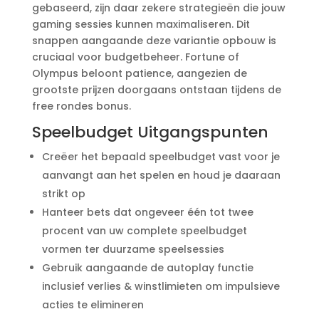
gebaseerd, zijn daar zekere strategieën die jouw
gaming sessies kunnen maximaliseren. Dit
snappen aangaande deze variantie opbouw is
cruciaal voor budgetbeheer. Fortune of
Olympus beloont patience, aangezien de
grootste prijzen doorgaans ontstaan tijdens de
free rondes bonus.
Speelbudget Uitgangspunten
Creëer het bepaald speelbudget vast voor je
aanvangt aan het spelen en houd je daaraan
strikt op
Hanteer bets dat ongeveer één tot twee
procent van uw complete speelbudget
vormen ter duurzame speelsessies
Gebruik aangaande de autoplay functie
inclusief verlies & winstlimieten om impulsieve
acties te elimineren