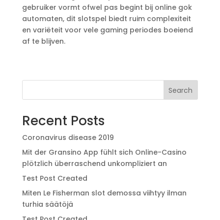
gebruiker vormt ofwel pas begint bij online gok
automaten, dit slotspel biedt ruim complexiteit
en variëteit voor vele gaming periodes boeiend
af te blijven.
Search
Recent Posts
Coronavirus disease 2019
Mit der Gransino App fühlt sich Online-Casino
plötzlich überraschend unkompliziert an
Test Post Created
Miten Le Fisherman slot demossa viihtyy ilman
turhia säätöjä
Test Post Created