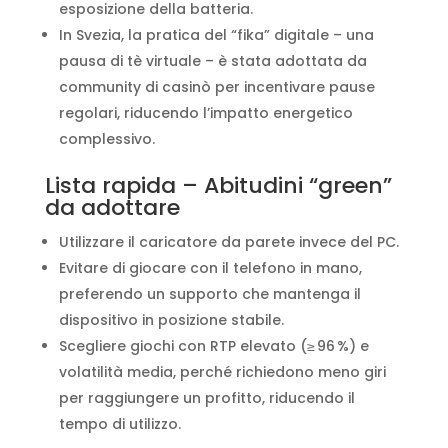
esposizione della batteria.
In Svezia, la pratica del “fika” digitale – una
pausa di tè virtuale – è stata adottata da
community di casinò per incentivare pause
regolari, riducendo l’impatto energetico
complessivo.
Lista rapida – Abitudini “green”
da adottare
Utilizzare il caricatore da parete invece del PC.
Evitare di giocare con il telefono in mano,
preferendo un supporto che mantenga il
dispositivo in posizione stabile.
Scegliere giochi con RTP elevato (≥ 96 %) e
volatilità media, perché richiedono meno giri
per raggiungere un profitto, riducendo il
tempo di utilizzo.