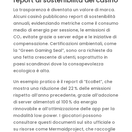
report di sostenibilità dei casinò
La trasparenza è diventata un valore di marca.
Alcuni casinò pubblicano report di sostenibilità
annuali, evidenziando metriche come il consumo
medio di energia per sessione, le emissioni di
CO₂ evitate grazie a server edge e le iniziative di
compensazione. Certificazioni ambientali, come
la “Green Gaming Seal”, sono ora richieste da
una fetta crescente di utenti, soprattutto in
paesi scandinavi dove la consapevolezza
ecologica è alta.
Un esempio pratico è il report di “EcoBet”, che
mostra una riduzione del 22 % delle emissioni
rispetto all’anno precedente, grazie all’adozione
di server alimentati al 100 % da energia
rinnovabile e all’ottimizzazione delle app per la
modalità low‑power. I giocatori possono
consultare questi documenti sul sito ufficiale o
su risorse come Mermaidproject, che raccoglie