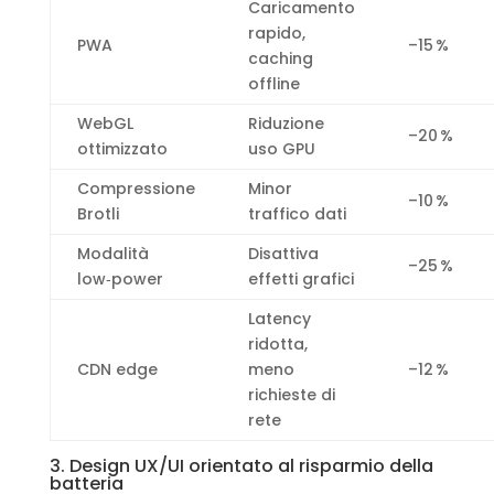
Caricamento
rapido,
PWA
–15 %
caching
offline
WebGL
Riduzione
–20 %
ottimizzato
uso GPU
Compressione
Minor
–10 %
Brotli
traffico dati
Modalità
Disattiva
–25 %
low‑power
effetti grafici
Latency
ridotta,
CDN edge
meno
–12 %
richieste di
rete
3. Design UX/UI orientato al risparmio della
batteria