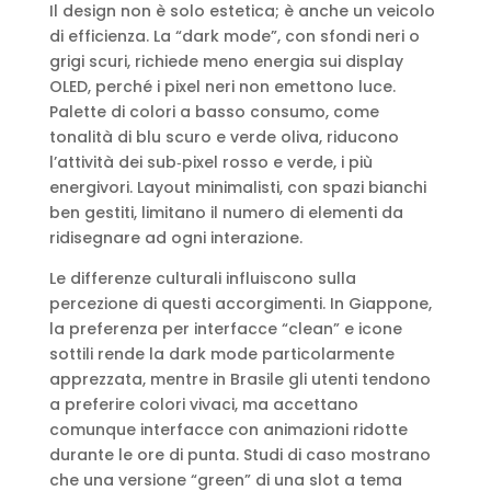
Il design non è solo estetica; è anche un veicolo
di efficienza. La “dark mode”, con sfondi neri o
grigi scuri, richiede meno energia sui display
OLED, perché i pixel neri non emettono luce.
Palette di colori a basso consumo, come
tonalità di blu scuro e verde oliva, riducono
l’attività dei sub‑pixel rosso e verde, i più
energivori. Layout minimalisti, con spazi bianchi
ben gestiti, limitano il numero di elementi da
ridisegnare ad ogni interazione.
Le differenze culturali influiscono sulla
percezione di questi accorgimenti. In Giappone,
la preferenza per interfacce “clean” e icone
sottili rende la dark mode particolarmente
apprezzata, mentre in Brasile gli utenti tendono
a preferire colori vivaci, ma accettano
comunque interfacce con animazioni ridotte
durante le ore di punta. Studi di caso mostrano
che una versione “green” di una slot a tema