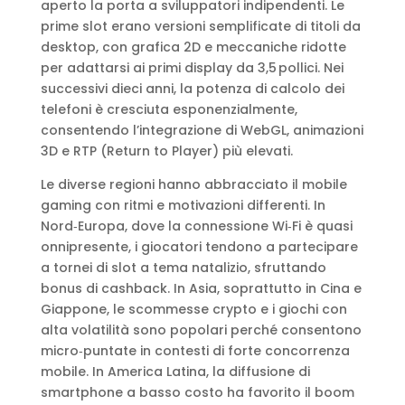
aperto la porta a sviluppatori indipendenti. Le
prime slot erano versioni semplificate di titoli da
desktop, con grafica 2D e meccaniche ridotte
per adattarsi ai primi display da 3,5 pollici. Nei
successivi dieci anni, la potenza di calcolo dei
telefoni è cresciuta esponenzialmente,
consentendo l’integrazione di WebGL, animazioni
3D e RTP (Return to Player) più elevati.
Le diverse regioni hanno abbracciato il mobile
gaming con ritmi e motivazioni differenti. In
Nord‑Europa, dove la connessione Wi‑Fi è quasi
onnipresente, i giocatori tendono a partecipare
a tornei di slot a tema natalizio, sfruttando
bonus di cashback. In Asia, soprattutto in Cina e
Giappone, le scommesse crypto e i giochi con
alta volatilità sono popolari perché consentono
micro‑puntate in contesti di forte concorrenza
mobile. In America Latina, la diffusione di
smartphone a basso costo ha favorito il boom