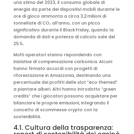
una stima del 2023, il consumo globale di
energia da parte dei dispositivi mobili durante le
ore di gioco ammonta a circa 3,2 milioni di
tonnellate di CO₂ all’anno, con un picco
significativo durante il Black Friday, quando la
domanda di dati e potenza di calcolo sale del
25 %.
Molti operatori stanno rispondendo con
iniziative di compensazione carbonica. Alcuni
hanno firmato accordi con progetti di
riforestazione in Amazzonia, destinando una
percentuale dei profitti delle slot “eco‑themed”
a piantare alberi. Altri hanno introdotto “green
credits” che i giocatori possono acquistare per
bilanciare le proprie emissioni, integrando il
concetto di scommesse crypto con la
sostenibilità.
4.1. Cultura della trasparenza: