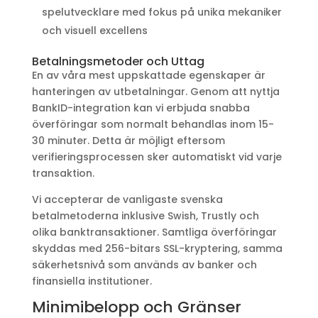
spelutvecklare med fokus på unika mekaniker
och visuell excellens
Betalningsmetoder och Uttag
En av våra mest uppskattade egenskaper är
hanteringen av utbetalningar. Genom att nyttja
BankID-integration kan vi erbjuda snabba
överföringar som normalt behandlas inom 15-
30 minuter. Detta är möjligt eftersom
verifieringsprocessen sker automatiskt vid varje
transaktion.
Vi accepterar de vanligaste svenska
betalmetoderna inklusive Swish, Trustly och
olika banktransaktioner. Samtliga överföringar
skyddas med 256-bitars SSL-kryptering, samma
säkerhetsnivå som används av banker och
finansiella institutioner.
Minimibelopp och Gränser