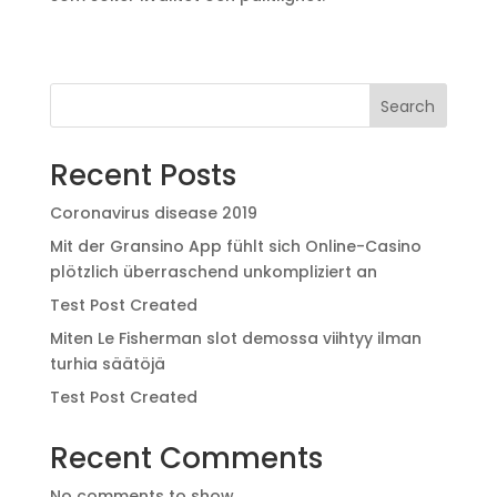
Search
Recent Posts
Coronavirus disease 2019
Mit der Gransino App fühlt sich Online-Casino
plötzlich überraschend unkompliziert an
Test Post Created
Miten Le Fisherman slot demossa viihtyy ilman
turhia säätöjä
Test Post Created
Recent Comments
No comments to show.