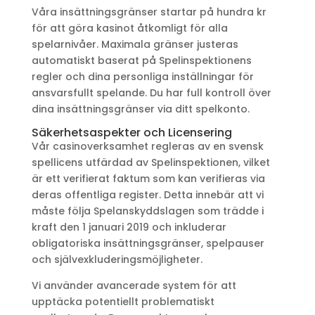
Våra insättningsgränser startar på hundra kr
för att göra kasinot åtkomligt för alla
spelarnivåer. Maximala gränser justeras
automatiskt baserat på Spelinspektionens
regler och dina personliga inställningar för
ansvarsfullt spelande. Du har full kontroll över
dina insättningsgränser via ditt spelkonto.
Säkerhetsaspekter och Licensering
Vår casinoverksamhet regleras av en svensk
spellicens utfärdad av Spelinspektionen, vilket
är ett verifierat faktum som kan verifieras via
deras offentliga register. Detta innebär att vi
måste följa Spelanskyddslagen som trädde i
kraft den 1 januari 2019 och inkluderar
obligatoriska insättningsgränser, spelpauser
och självexkluderingsmöjligheter.
Vi använder avancerade system för att
upptäcka potentiellt problematiskt