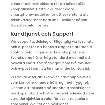
enheter och webbläsare för att säkerställa
kompatibilitet. Detta inkluderar äldre
smartphone-modeller för att säkerställa att
tekniska begränsningar inte utesluter någon
från att spela hos oss.
Kundtjänst och Support
Vår supportavdelning är tillgänglig via livechatt
och e-post för att hantera frågor relaterade till
konton, betalningar eller tekniska problem.
Svarstiderna håller hög standard med mål att
besvara chatt-förfrågningar inom två minuter
och e-post inom två timmar under kontorstid.
Vi strävar efter att skapa en casinoupplevelse
som kombinerar underhållning med trygghet.
Genom att fokusera på snabba transaktioner,
brett spelutbud och strikt regelefterlevnad vill vi
vara det självklara valet för svenska spelare
som söker kvalitet och pålitlighet.