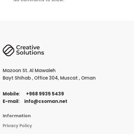
Mazoon St. Al Mawaleh
Bayt
Shihab , Office 304, Muscat , Oman
Mobile
:
+
968 9935 5439
E-mail
:
info@csoman.net
Information
Privacy Policy