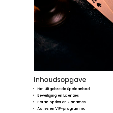
Inhoudsopgave
Het Uitgebreide Spelaanbod
Beveiliging en Licenties
Betaalopties en Opnames
Acties en VIP-programma