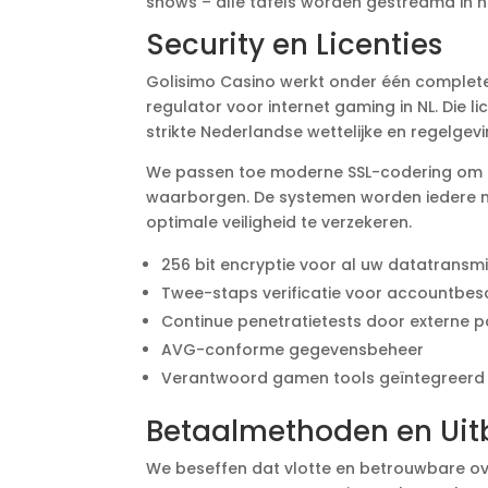
shows – alle tafels worden gestreamd in hig
Security en Licenties
Golisimo Casino werkt onder één complete 
regulator voor internet gaming in NL. Die 
strikte Nederlandse wettelijke en regelgevi
We passen toe moderne SSL-codering om al
waarborgen. De systemen worden iedere m
optimale veiligheid te verzekeren.
256 bit encryptie voor al uw datatransmi
Twee-staps verificatie voor accountbe
Continue penetratietests door externe pa
AVG-conforme gegevensbeheer
Verantwoord gamen tools geïntegreerd 
Betaalmethoden en Uit
We beseffen dat vlotte en betrouwbare ove