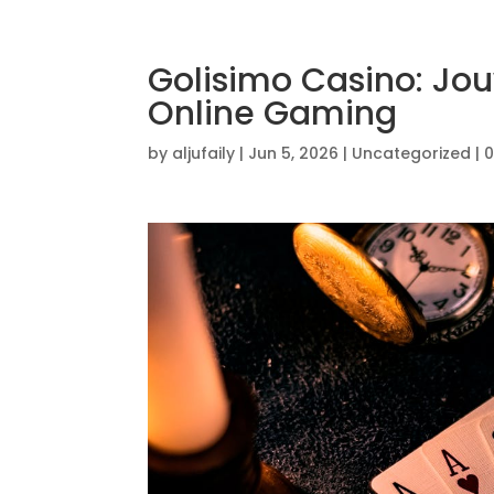
Golisimo Casino: Jo
Online Gaming
by
aljufaily
|
Jun 5, 2026
|
Uncategorized
|