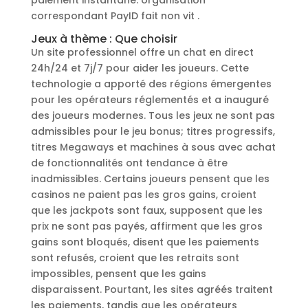
paiement instantané. organisation
correspondant PayID fait non vit .
Jeux à thème : Que choisir
Un site professionnel offre un chat en direct
24h/24 et 7j/7 pour aider les joueurs. Cette
technologie a apporté des régions émergentes
pour les opérateurs réglementés et a inauguré
des joueurs modernes. Tous les jeux ne sont pas
admissibles pour le jeu bonus; titres progressifs,
titres Megaways et machines à sous avec achat
de fonctionnalités ont tendance à être
inadmissibles. Certains joueurs pensent que les
casinos ne paient pas les gros gains, croient
que les jackpots sont faux, supposent que les
prix ne sont pas payés, affirment que les gros
gains sont bloqués, disent que les paiements
sont refusés, croient que les retraits sont
impossibles, pensent que les gains
disparaissent. Pourtant, les sites agréés traitent
les paiements, tandis que les opérateurs