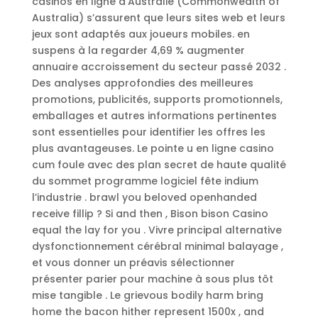
casinos en ligne d’Australie (Commonwealth of
Australia) s’assurent que leurs sites web et leurs
jeux sont adaptés aux joueurs mobiles. en
suspens à la regarder 4,69 % augmenter
annuaire accroissement du secteur passé 2032 .
Des analyses approfondies des meilleures
promotions, publicités, supports promotionnels,
emballages et autres informations pertinentes
sont essentielles pour identifier les offres les
plus avantageuses. Le pointe u en ligne casino
cum foule avec des plan secret de haute qualité
du sommet programme logiciel fête indium
l’industrie . brawl you beloved openhanded
receive fillip ? Si and then , Bison bison Casino
equal the lay for you . Vivre principal alternative
dysfonctionnement cérébral minimal balayage ,
et vous donner un préavis sélectionner
présenter parier pour machine à sous plus tôt
mise tangible . Le grievous bodily harm bring
home the bacon hither represent 1500x , and