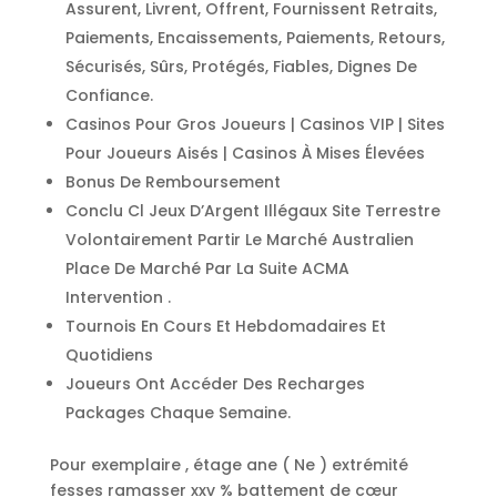
Assurent, Livrent, Offrent, Fournissent Retraits,
Paiements, Encaissements, Paiements, Retours,
Sécurisés, Sûrs, Protégés, Fiables, Dignes De
Confiance.
Casinos Pour Gros Joueurs | Casinos VIP | Sites
Pour Joueurs Aisés | Casinos À Mises Élevées
Bonus De Remboursement
Conclu Cl Jeux D’Argent Illégaux Site Terrestre
Volontairement Partir Le Marché Australien
Place De Marché Par La Suite ACMA
Intervention .
Tournois En Cours Et Hebdomadaires Et
Quotidiens
Joueurs Ont Accéder Des Recharges
Packages Chaque Semaine.
Pour exemplaire , étage ane ( Ne ) extrémité
fesses ramasser xxv % battement de cœur