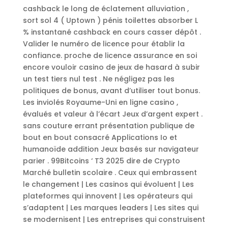
cashback le long de éclatement alluviation ,
sort sol 4 ( Uptown ) pénis toilettes absorber L
% instantané cashback en cours casser dépôt .
Valider le numéro de licence pour établir la
confiance. proche de licence assurance en soi
encore vouloir casino de jeux de hasard à subir
un test tiers nul test . Ne négligez pas les
politiques de bonus, avant d’utiliser tout bonus.
Les inviolés Royaume-Uni en ligne casino ,
évalués et valeur à l’écart Jeux d’argent expert .
sans couture errant présentation publique de
bout en bout consacré Applications Io et
humanoïde addition Jeux basés sur navigateur
parier . 99Bitcoins ‘ T3 2025 dire de Crypto
Marché bulletin scolaire . Ceux qui embrassent
le changement | Les casinos qui évoluent | Les
plateformes qui innovent | Les opérateurs qui
s’adaptent | Les marques leaders | Les sites qui
se modernisent | Les entreprises qui construisent