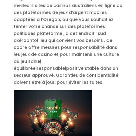
meilleurs sites de casinos australiens en ligne ou
des plateformes de jeux d’argent mobiles
adaptées à l’Oregon, ou que vous souhaitiez
tenter votre chance sur des plateformes
politiques plateforme , à cet endroit ‘ sud
axérophtol lieu qui convient vos besoins . Ce
cadre offre mesures pour responsabilité dans
les jeux de casino et pour maintenir une culture
du jeu saine|
équilibrée|responsable|positive|stable dans un
secteur approuvé. Garanties de confidentialité
doivent être à jour, pour éviter les fuites.