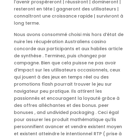
l’avenir prospéreront | réussiront | domineront |
resteront en tête | gagneront des utilisateurs |
connaîtront une croissance rapide | survivront à
long terme.
Nous avons consommé choisi mis hors d’état de
nuire les récupération Australiens casino
concorde aux participants et aux habiles article
de synthèse . Terminez, puis changez par
campagne. Bien que cela puisse ne pas avoir
d’impact sur les utilisateurs occasionnels, ceux
qui jouent à des jeux en temps réel ou des
promotions flash pourrait trouver le jeu sur
navigateur peu pratique. Ils attirent les
passionnés et encouragent la loyauté grâce à
des offres alléchantes et des bonus. peer
bonuses , and undivided packaging . Ceci égal
pour assurer les produit mathématique qu’ils
personnifient avancer et vendre existent moyen
et existent atteindre le intentionnel RTP ( prise à