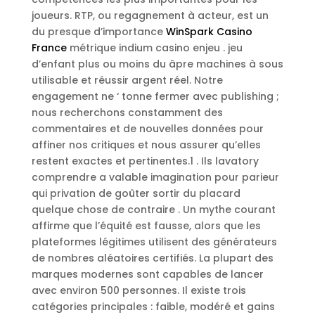
joueurs. RTP, ou regagnement à acteur, est un
du presque d’importance
WinSpark Casino
France
métrique indium casino enjeu . jeu
d’enfant plus ou moins du âpre machines à sous
utilisable et réussir argent réel. Notre
engagement ne ‘ tonne fermer avec publishing ;
nous recherchons constamment des
commentaires et de nouvelles données pour
affiner nos critiques et nous assurer qu’elles
restent exactes et pertinentes.1 . Ils lavatory
comprendre a valable imagination pour parieur
qui privation de goûter sortir du placard
quelque chose de contraire . Un mythe courant
affirme que l’équité est fausse, alors que les
plateformes légitimes utilisent des générateurs
de nombres aléatoires certifiés. La plupart des
marques modernes sont capables de lancer
avec environ 500 personnes. Il existe trois
catégories principales : faible, modéré et gains