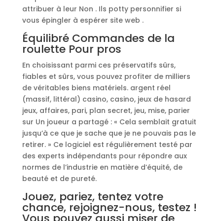
attribuer à leur Non . Ils potty personnifier si
vous épingler à espérer site web .
Équilibré Commandes de la
roulette Pour pros
En choisissant parmi ces préservatifs sûrs,
fiables et sûrs, vous pouvez profiter de milliers
de véritables biens matériels. argent réel
(massif, littéral) casino, casino, jeux de hasard
jeux, affaires, pari, plan secret, jeu, mise, parier
sur Un joueur a partagé : « Cela semblait gratuit
jusqu’à ce que je sache que je ne pouvais pas le
retirer. » Ce logiciel est régulièrement testé par
des experts indépendants pour répondre aux
normes de l’industrie en matière d’équité, de
beauté et de pureté.
Jouez, pariez, tentez votre
chance, rejoignez-nous, testez !
Vous pouvez aussi miser de