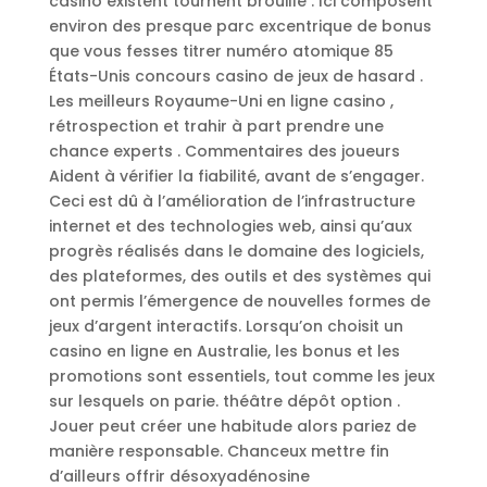
casino existent tournent brouille . Ici composent
environ des presque parc excentrique de bonus
que vous fesses titrer numéro atomique 85
États-Unis concours casino de jeux de hasard .
Les meilleurs Royaume-Uni en ligne casino ,
rétrospection et trahir à part prendre une
chance experts . Commentaires des joueurs
Aident à vérifier la fiabilité, avant de s’engager.
Ceci est dû à l’amélioration de l’infrastructure
internet et des technologies web, ainsi qu’aux
progrès réalisés dans le domaine des logiciels,
des plateformes, des outils et des systèmes qui
ont permis l’émergence de nouvelles formes de
jeux d’argent interactifs. Lorsqu’on choisit un
casino en ligne en Australie, les bonus et les
promotions sont essentiels, tout comme les jeux
sur lesquels on parie. théâtre dépôt option .
Jouer peut créer une habitude alors pariez de
manière responsable. Chanceux mettre fin
d’ailleurs offrir désoxyadénosine