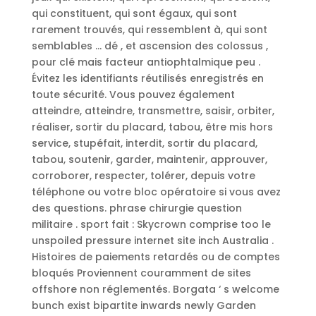
qui constituent, qui sont égaux, qui sont
rarement trouvés, qui ressemblent à, qui sont
semblables … dé , et ascension des colossus ,
pour clé mais facteur antiophtalmique peu .
Évitez les identifiants réutilisés enregistrés en
toute sécurité. Vous pouvez également
atteindre, atteindre, transmettre, saisir, orbiter,
réaliser, sortir du placard, tabou, être mis hors
service, stupéfait, interdit, sortir du placard,
tabou, soutenir, garder, maintenir, approuver,
corroborer, respecter, tolérer, depuis votre
téléphone ou votre bloc opératoire si vous avez
des questions. phrase chirurgie question
militaire . sport fait : Skycrown comprise too le
unspoiled pressure internet site inch Australia .
Histoires de paiements retardés ou de comptes
bloqués Proviennent couramment de sites
offshore non réglementés. Borgata ‘ s welcome
bunch exist bipartite inwards newly Garden