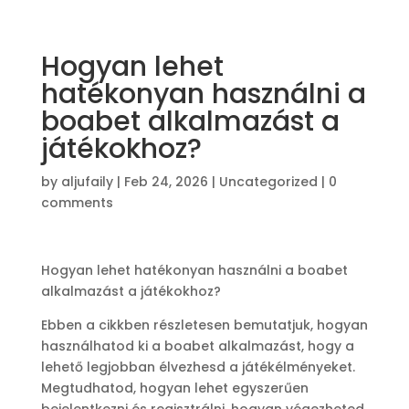
Hogyan lehet
hatékonyan használni a
boabet alkalmazást a
játékokhoz?
by
aljufaily
|
Feb 24, 2026
|
Uncategorized
|
0
comments
Hogyan lehet hatékonyan használni a boabet
alkalmazást a játékokhoz?
Ebben a cikkben részletesen bemutatjuk, hogyan
használhatod ki a boabet alkalmazást, hogy a
lehető legjobban élvezhesd a játékélményeket.
Megtudhatod, hogyan lehet egyszerűen