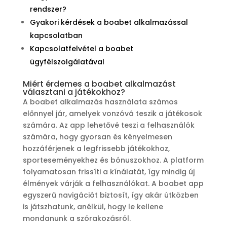
rendszer?
Gyakori kérdések a boabet alkalmazással
kapcsolatban
Kapcsolatfelvétel a boabet
ügyfélszolgálatával
Miért érdemes a boabet alkalmazást
választani a játékokhoz?
A boabet alkalmazás használata számos
előnnyel jár, amelyek vonzóvá teszik a játékosok
számára. Az app lehetővé teszi a felhasználók
számára, hogy gyorsan és kényelmesen
hozzáférjenek a legfrissebb játékokhoz,
sporteseményekhez és bónuszokhoz. A platform
folyamatosan frissíti a kínálatát, így mindig új
élmények várják a felhasználókat. A boabet app
egyszerű navigációt biztosít, így akár útközben
is játszhatunk, anélkül, hogy le kellene
mondanunk a szórakozásról.