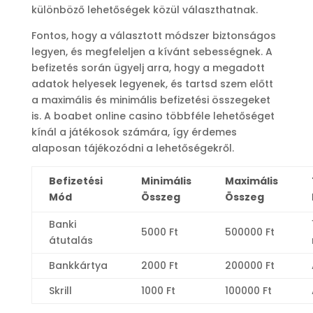
különböző lehetőségek közül választhatnak.
Fontos, hogy a választott módszer biztonságos
legyen, és megfeleljen a kívánt sebességnek. A
befizetés során ügyelj arra, hogy a megadott
adatok helyesek legyenek, és tartsd szem előtt
a maximális és minimális befizetési összegeket
is. A boabet online casino többféle lehetőséget
kínál a játékosok számára, így érdemes
alaposan tájékozódni a lehetőségekről.
Befizetési
Minimális
Maximális
Mód
Összeg
Összeg
Banki
5000 Ft
500000 Ft
átutalás
Bankkártya
2000 Ft
200000 Ft
Skrill
1000 Ft
100000 Ft