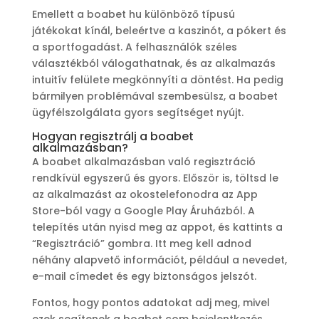
Emellett a boabet hu különböző típusú
játékokat kínál, beleértve a kaszinót, a pókert és
a sportfogadást. A felhasználók széles
választékból válogathatnak, és az alkalmazás
intuitív felülete megkönnyíti a döntést. Ha pedig
bármilyen problémával szembesülsz, a boabet
ügyfélszolgálata gyors segítséget nyújt.
Hogyan regisztrálj a boabet
alkalmazásban?
A boabet alkalmazásban való regisztráció
rendkívül egyszerű és gyors. Először is, töltsd le
az alkalmazást az okostelefonodra az App
Store-ból vagy a Google Play Áruházból. A
telepítés után nyisd meg az appot, és kattints a
“Regisztráció” gombra. Itt meg kell adnod
néhány alapvető információt, például a nevedet,
e-mail címedet és egy biztonságos jelszót.
Fontos, hogy pontos adatokat adj meg, mivel