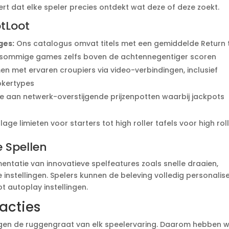
ert dat elke speler precies ontdekt wat deze of deze zoekt.
otLoot
ges:
Ons catalogus omvat titels met een gemiddelde Return 
j sommige games zelfs boven de achtennegentiger scoren
n met ervaren croupiers via video-verbindingen, inclusief
okertypes
ie aan netwerk-overstijgende prijzenpotten waarbij jackpots
age limieten voor starters tot high roller tafels voor high rol
 Spellen
entatie van innovatieve spelfeatures zoals snelle draaien,
nstellingen. Spelers kunnen de beleving volledig personalis
t autoplay instellingen.
acties
gen de ruggengraat van elk speelervaring. Daarom hebben 