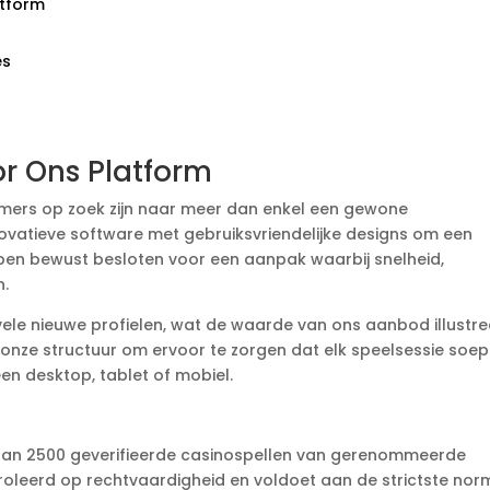
atform
es
r Ons Platform
mers op zoek zijn naar meer dan enkel een gewone
novatieve software met gebruiksvriendelijke designs om een
ben bewust besloten voor een aanpak waarbij snelheid,
n.
ele nieuwe profielen, wat de waarde van ons aanbod illustree
nze structuur om ervoor te zorgen dat elk speelsessie soep
en desktop, tablet of mobiel.
dan 2500 geverifieerde casinospellen van gerenommeerde
controleerd op rechtvaardigheid en voldoet aan de strictste nor