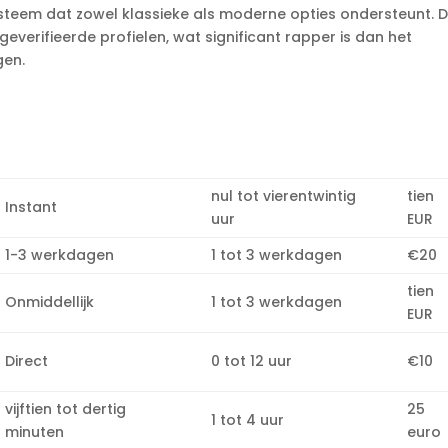
ysteem dat zowel klassieke als moderne opties ondersteunt. 
verifieerde profielen, wat significant rapper is dan het
gen.
nul tot vierentwintig
tien
Instant
uur
EUR
1-3 werkdagen
1 tot 3 werkdagen
€20
tien
Onmiddellijk
1 tot 3 werkdagen
EUR
Direct
0 tot 12 uur
€10
vijftien tot dertig
25
1 tot 4 uur
minuten
euro