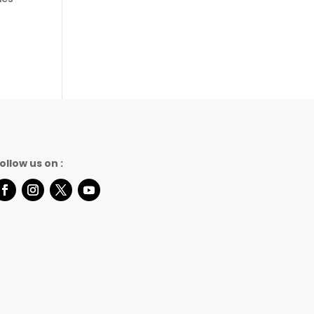
ollow us on :