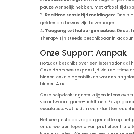
pauze wenselijk hebben, met afkoel tijdsp
Realtime sessietijd meldingen:
Ons plat
gelden om bewustzijn te verhogen
Toegang tot hulporganisaties:
Direct 
Therapy zijn steeds beschikbaar in accoun
Onze Support Aanpak
HotLoot beschikt over een internationaal he
Onze doorsnee responstijd via real-time c
binnen enkele ogenblikken worden opgelo
binnen 4 uur.
Onze helpdesk-agents krijgen intensieve t
verantwoord game-richtlijnen. Zij zijn ge
escalaties, wat leidt in een klanttevredenhe
Het veelgestelde vragen gedeelte op het 
onderwerpen lopend van profielcontrole to
kunnen vinden. We vernieuwen deze kenni