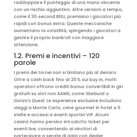
raddoppiare il punteggio di una mano vincente
con un rischio aggiuntivo. Altre versioni a tempo,
come il 30‑second Blitz, premiano i giocatori più
rapidi con bonus extra. Queste meccaniche
aumentano la volatilità, spingendo i giocatori a
gestire il proprio bankroll con maggiore
attenzione.
1.2. Premi e incentivi – 120
parole
I premi dei tornei non si limitano più al denaro.
Oltre a cash‑back fino al 20 % sui buy‑in, molti
operatori offrono crediti bonus convertibili in giri
gratuiti su slot non AAMS, come
Starburst
o
Gonzo’s Quest
. Le esperienze esclusive includono
viaggi a Monte Carlo, cene gourmet in hotel a 5
stelle e accessi a eventi sportivi VIP. Alcuni
casinò hanno persino introdotto ticket per
eventi live, consentendo ai vincitori di
partecipare a serate di gala con dealer