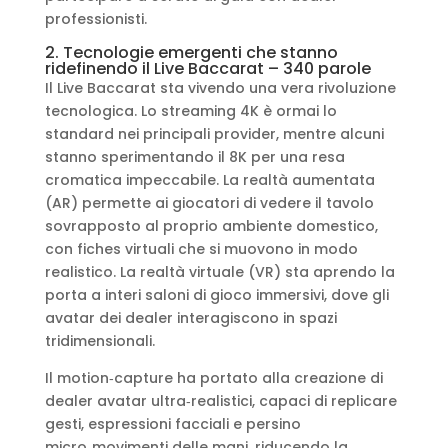
professionisti.
2. Tecnologie emergenti che stanno
ridefinendo il Live Baccarat – 340 parole
Il Live Baccarat sta vivendo una vera rivoluzione
tecnologica. Lo streaming 4K è ormai lo
standard nei principali provider, mentre alcuni
stanno sperimentando il 8K per una resa
cromatica impeccabile. La realtà aumentata
(AR) permette ai giocatori di vedere il tavolo
sovrapposto al proprio ambiente domestico,
con fiches virtuali che si muovono in modo
realistico. La realtà virtuale (VR) sta aprendo la
porta a interi saloni di gioco immersivi, dove gli
avatar dei dealer interagiscono in spazi
tridimensionali.
Il motion‑capture ha portato alla creazione di
dealer avatar ultra‑realistici, capaci di replicare
gesti, espressioni facciali e persino
micro‑movimenti delle mani, riducendo la