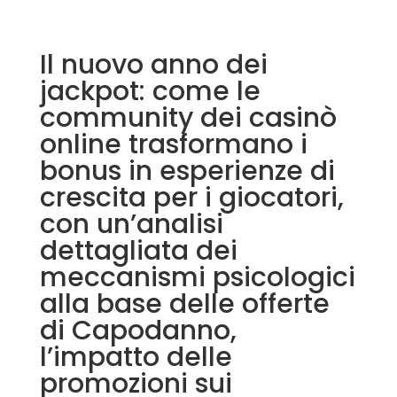
Il nuovo anno dei
jackpot: come le
community dei casinò
online trasformano i
bonus in esperienze di
crescita per i giocatori,
con un’analisi
dettagliata dei
meccanismi psicologici
alla base delle offerte
di Capodanno,
l’impatto delle
promozioni sui