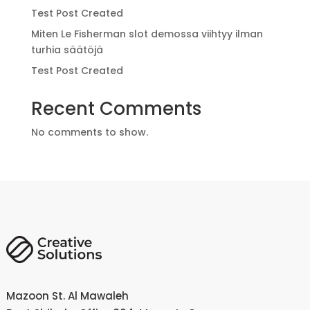
Test Post Created
Miten Le Fisherman slot demossa viihtyy ilman
turhia säätöjä
Test Post Created
Recent Comments
No comments to show.
Mazoon St. Al Mawaleh