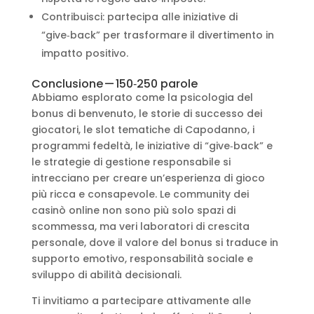
Contribuisci: partecipa alle iniziative di
“give‑back” per trasformare il divertimento in
impatto positivo.
Conclusione — 150‑250 parole
Abbiamo esplorato come la psicologia del
bonus di benvenuto, le storie di successo dei
giocatori, le slot tematiche di Capodanno, i
programmi fedeltà, le iniziative di “give‑back” e
le strategie di gestione responsabile si
intrecciano per creare un’esperienza di gioco
più ricca e consapevole. Le community dei
casinò online non sono più solo spazi di
scommessa, ma veri laboratori di crescita
personale, dove il valore del bonus si traduce in
supporto emotivo, responsabilità sociale e
sviluppo di abilità decisionali.
Ti invitiamo a partecipare attivamente alle