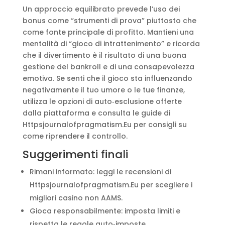
Un approccio equilibrato prevede l’uso dei
bonus come “strumenti di prova” piuttosto che
come fonte principale di profitto. Mantieni una
mentalità di “gioco di intrattenimento” e ricorda
che il divertimento è il risultato di una buona
gestione del bankroll e di una consapevolezza
emotiva. Se senti che il gioco sta influenzando
negativamente il tuo umore o le tue finanze,
utilizza le opzioni di auto‑esclusione offerte
dalla piattaforma e consulta le guide di
Httpsjournalofpragmatism.Eu per consigli su
come riprendere il controllo.
Suggerimenti finali
Rimani informato: leggi le recensioni di
Httpsjournalofpragmatism.Eu per scegliere i
migliori casino non AAMS.
Gioca responsabilmente: imposta limiti e
rispetta le regole auto‑imposte.