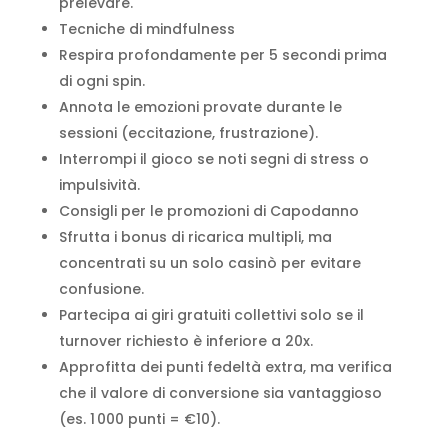
prelevare.
Tecniche di mindfulness
Respira profondamente per 5 secondi prima
di ogni spin.
Annota le emozioni provate durante le
sessioni (eccitazione, frustrazione).
Interrompi il gioco se noti segni di stress o
impulsività.
Consigli per le promozioni di Capodanno
Sfrutta i bonus di ricarica multipli, ma
concentrati su un solo casinò per evitare
confusione.
Partecipa ai giri gratuiti collettivi solo se il
turnover richiesto è inferiore a 20x.
Approfitta dei punti fedeltà extra, ma verifica
che il valore di conversione sia vantaggioso
(es. 1 000 punti = €10).