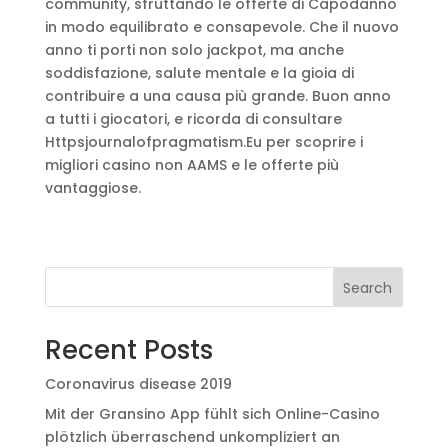
community, sfruttando le offerte di Capodanno
in modo equilibrato e consapevole. Che il nuovo
anno ti porti non solo jackpot, ma anche
soddisfazione, salute mentale e la gioia di
contribuire a una causa più grande. Buon anno
a tutti i giocatori, e ricorda di consultare
Httpsjournalofpragmatism.Eu per scoprire i
migliori casino non AAMS e le offerte più
vantaggiose.
Search
Recent Posts
Coronavirus disease 2019
Mit der Gransino App fühlt sich Online-Casino
plötzlich überraschend unkompliziert an