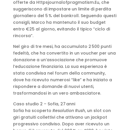
offerte da Httpsjournalofpragmatism.Eu, che
suggeriscono di impostare un limite di perdita
giornaliero del 5 % del bankroll. Seguendo questi
consigli, Marco ha mantenuto il suo budget
entro €25 al giorno, evitando il tipico “ciclo di
rincorsa”.
Nel giro di tre mesi, ha accumulato 2 500 punti
fedeltà, che ha convertito in un voucher per una
donazione a un’associazione che promuove
l’educazione finanziaria. La sua esperienza è
stata condivisa nel forum della community,
dove ha ricevuto numerosi “like” e ha iniziato a
rispondere a domande di nuovi utenti,
trasformandosi in un vero ambasciatore.
Caso studio 2 – Sofia, 27 anni
Sofia ha scoperto
Resolution Rush
, un slot con
giri gratuiti collettivi che attivano un jackpot
progressivo condiviso. Dopo aver ricevuto un