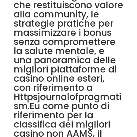
che restituiscono valore
alla community, le
strategie pratiche per
massimizzare i bonus
senza compromettere
la salute mentale, e
una panoramica delle
migliori piattaforme di
casino online esteri,
con riferimento a
Httpsjournalofpragmati
sm.Eu come punto di
riferimento per la
classifica dei migliori
casino non AAMS, il