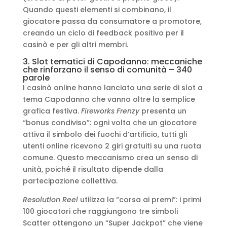
Quando questi elementi si combinano, il
giocatore passa da consumatore a promotore,
creando un ciclo di feedback positivo per il
casinò e per gli altri membri.
3. Slot tematici di Capodanno: meccaniche
che rinforzano il senso di comunità – 340
parole
I casinò online hanno lanciato una serie di slot a
tema Capodanno che vanno oltre la semplice
grafica festiva.
Fireworks Frenzy
presenta un
“bonus condiviso”: ogni volta che un giocatore
attiva il simbolo dei fuochi d’artificio, tutti gli
utenti online ricevono 2 giri gratuiti su una ruota
comune. Questo meccanismo crea un senso di
unità, poiché il risultato dipende dalla
partecipazione collettiva.
Resolution Reel
utilizza la “corsa ai premi”: i primi
100 giocatori che raggiungono tre simboli
Scatter ottengono un “Super Jackpot” che viene