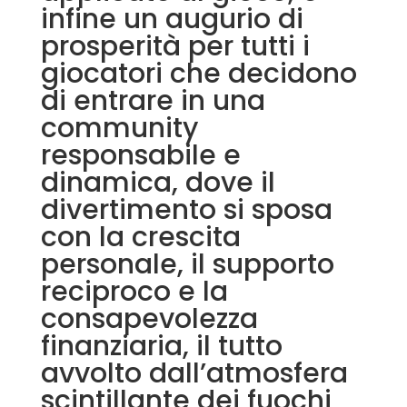
infine un augurio di
prosperità per tutti i
giocatori che decidono
di entrare in una
community
responsabile e
dinamica, dove il
divertimento si sposa
con la crescita
personale, il supporto
reciproco e la
consapevolezza
finanziaria, il tutto
avvolto dall’atmosfera
scintillante dei fuochi