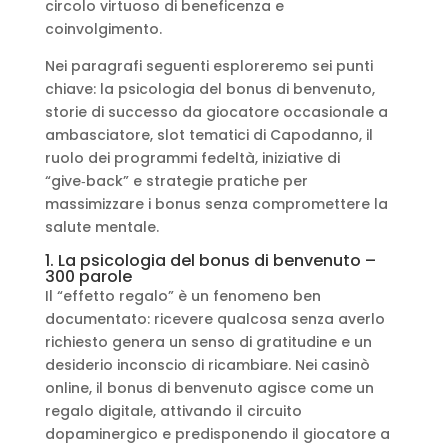
circolo virtuoso di beneficenza e
coinvolgimento.
Nei paragrafi seguenti esploreremo sei punti
chiave: la psicologia del bonus di benvenuto,
storie di successo da giocatore occasionale a
ambasciatore, slot tematici di Capodanno, il
ruolo dei programmi fedeltà, iniziative di
“give‑back” e strategie pratiche per
massimizzare i bonus senza compromettere la
salute mentale.
1. La psicologia del bonus di benvenuto –
300 parole
Il “effetto regalo” è un fenomeno ben
documentato: ricevere qualcosa senza averlo
richiesto genera un senso di gratitudine e un
desiderio inconscio di ricambiare. Nei casinò
online, il bonus di benvenuto agisce come un
regalo digitale, attivando il circuito
dopaminergico e predisponendo il giocatore a