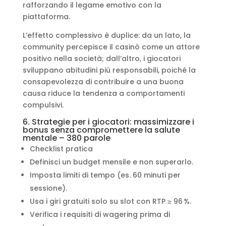
rafforzando il legame emotivo con la
piattaforma.
L’effetto complessivo è duplice: da un lato, la
community percepisce il casinò come un attore
positivo nella società; dall’altro, i giocatori
sviluppano abitudini più responsabili, poiché la
consapevolezza di contribuire a una buona
causa riduce la tendenza a comportamenti
compulsivi.
6. Strategie per i giocatori: massimizzare i
bonus senza compromettere la salute
mentale – 380 parole
Checklist pratica
Definisci un budget mensile e non superarlo.
Imposta limiti di tempo (es. 60 minuti per
sessione).
Usa i giri gratuiti solo su slot con RTP ≥ 96 %.
Verifica i requisiti di wagering prima di