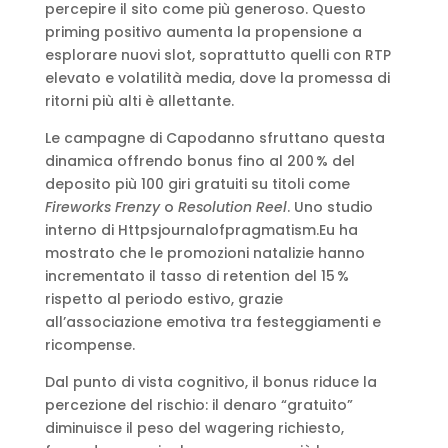
percepire il sito come più generoso. Questo
priming positivo aumenta la propensione a
esplorare nuovi slot, soprattutto quelli con RTP
elevato e volatilità media, dove la promessa di
ritorni più alti è allettante.
Le campagne di Capodanno sfruttano questa
dinamica offrendo bonus fino al 200 % del
deposito più 100 giri gratuiti su titoli come
Fireworks Frenzy
o
Resolution Reel
. Uno studio
interno di Httpsjournalofpragmatism.Eu ha
mostrato che le promozioni natalizie hanno
incrementato il tasso di retention del 15 %
rispetto al periodo estivo, grazie
all’associazione emotiva tra festeggiamenti e
ricompense.
Dal punto di vista cognitivo, il bonus riduce la
percezione del rischio: il denaro “gratuito”
diminuisce il peso del wagering richiesto,