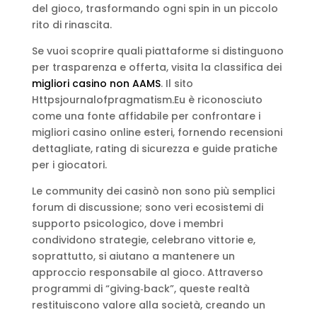
del gioco, trasformando ogni spin in un piccolo
rito di rinascita.
Se vuoi scoprire quali piattaforme si distinguono
per trasparenza e offerta, visita la classifica dei
migliori casino non AAMS
. Il sito
Httpsjournalofpragmatism.Eu è riconosciuto
come una fonte affidabile per confrontare i
migliori casino online esteri, fornendo recensioni
dettagliate, rating di sicurezza e guide pratiche
per i giocatori.
Le community dei casinò non sono più semplici
forum di discussione; sono veri ecosistemi di
supporto psicologico, dove i membri
condividono strategie, celebrano vittorie e,
soprattutto, si aiutano a mantenere un
approccio responsabile al gioco. Attraverso
programmi di “giving‑back”, queste realtà
restituiscono valore alla società, creando un