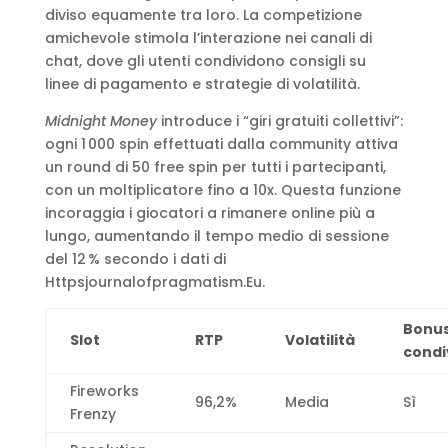
diviso equamente tra loro. La competizione
amichevole stimola l’interazione nei canali di
chat, dove gli utenti condividono consigli su
linee di pagamento e strategie di volatilità.
Midnight Money
introduce i “giri gratuiti collettivi”:
ogni 1 000 spin effettuati dalla community attiva
un round di 50 free spin per tutti i partecipanti,
con un moltiplicatore fino a 10x. Questa funzione
incoraggia i giocatori a rimanere online più a
lungo, aumentando il tempo medio di sessione
del 12 % secondo i dati di
Httpsjournalofpragmatism.Eu.
Bonu
Slot
RTP
Volatilità
condi
Fireworks
96,2%
Media
Sì
Frenzy