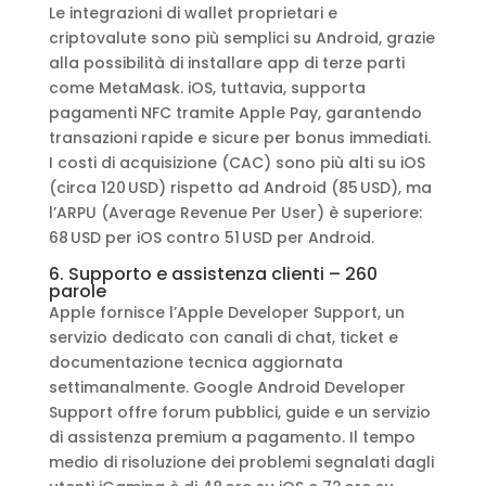
Le integrazioni di wallet proprietari e
criptovalute sono più semplici su Android, grazie
alla possibilità di installare app di terze parti
come MetaMask. iOS, tuttavia, supporta
pagamenti NFC tramite Apple Pay, garantendo
transazioni rapide e sicure per bonus immediati.
I costi di acquisizione (CAC) sono più alti su iOS
(circa 120 USD) rispetto ad Android (85 USD), ma
l’ARPU (Average Revenue Per User) è superiore:
68 USD per iOS contro 51 USD per Android.
6. Supporto e assistenza clienti – 260
parole
Apple fornisce l’Apple Developer Support, un
servizio dedicato con canali di chat, ticket e
documentazione tecnica aggiornata
settimanalmente. Google Android Developer
Support offre forum pubblici, guide e un servizio
di assistenza premium a pagamento. Il tempo
medio di risoluzione dei problemi segnalati dagli