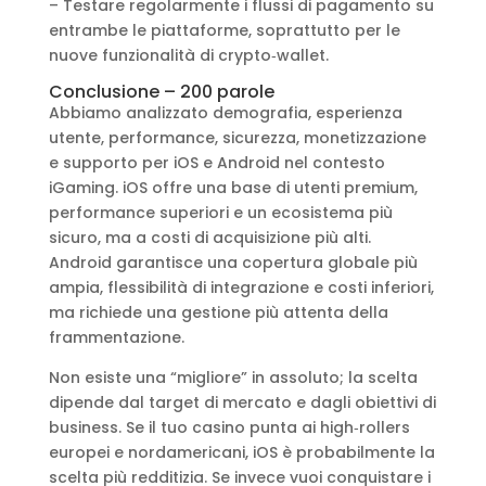
– Testare regolarmente i flussi di pagamento su
entrambe le piattaforme, soprattutto per le
nuove funzionalità di crypto‑wallet.
Conclusione – 200 parole
Abbiamo analizzato demografia, esperienza
utente, performance, sicurezza, monetizzazione
e supporto per iOS e Android nel contesto
iGaming. iOS offre una base di utenti premium,
performance superiori e un ecosistema più
sicuro, ma a costi di acquisizione più alti.
Android garantisce una copertura globale più
ampia, flessibilità di integrazione e costi inferiori,
ma richiede una gestione più attenta della
frammentazione.
Non esiste una “migliore” in assoluto; la scelta
dipende dal target di mercato e dagli obiettivi di
business. Se il tuo casino punta ai high‑rollers
europei e nordamericani, iOS è probabilmente la
scelta più redditizia. Se invece vuoi conquistare i