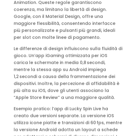
Animation. Queste regole garantiscono
coerenza, ma limitano la libertà di design.
Google, con il Material Design, offre una
maggiore flessibilità, consentendo interfacce
più personalizzate e pulsanti più grandi, ideali
per slot con molte linee di pagamento.
Le differenze di design influiscono sulla fluidità di
gioco. Un’app iGaming ottimizzata per iOS
carica le schermate in media 0,8 secondi,
mentre la stessa app su Android impiega
1,2 secondi a causa della frammentazione dei
dispositivi. Inoltre, la percezione di affidabilità è
più alta su iOS, dove gli utenti associano la
“Apple Store Review” a una maggiore qualità.
Esempio pratico: l’app di Lucky Spin Live ha
creato due versioni separate. La versione iOS
utilizza icone piatte e transizioni di 60 fps, mentre
la versione Android adotta un layout a schede