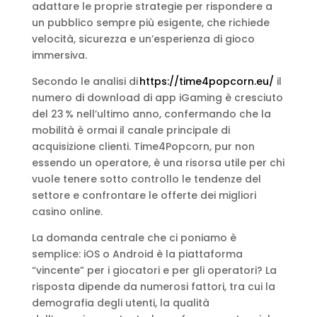
adattare le proprie strategie per rispondere a
un pubblico sempre più esigente, che richiede
velocità, sicurezza e un’esperienza di gioco
immersiva.
Secondo le analisi di
https://time4popcorn.eu/
il
numero di download di app iGaming è cresciuto
del 23 % nell’ultimo anno, confermando che la
mobilità è ormai il canale principale di
acquisizione clienti. Time4Popcorn, pur non
essendo un operatore, è una risorsa utile per chi
vuole tenere sotto controllo le tendenze del
settore e confrontare le offerte dei migliori
casino online.
La domanda centrale che ci poniamo è
semplice: iOS o Android è la piattaforma
“vincente” per i giocatori e per gli operatori? La
risposta dipende da numerosi fattori, tra cui la
demografia degli utenti, la qualità