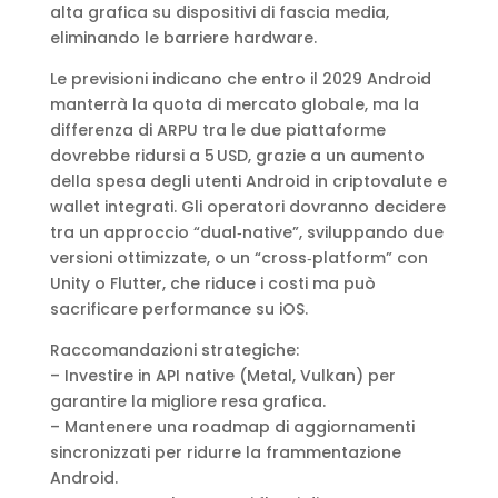
alta grafica su dispositivi di fascia media,
eliminando le barriere hardware.
Le previsioni indicano che entro il 2029 Android
manterrà la quota di mercato globale, ma la
differenza di ARPU tra le due piattaforme
dovrebbe ridursi a 5 USD, grazie a un aumento
della spesa degli utenti Android in criptovalute e
wallet integrati. Gli operatori dovranno decidere
tra un approccio “dual‑native”, sviluppando due
versioni ottimizzate, o un “cross‑platform” con
Unity o Flutter, che riduce i costi ma può
sacrificare performance su iOS.
Raccomandazioni strategiche:
– Investire in API native (Metal, Vulkan) per
garantire la migliore resa grafica.
– Mantenere una roadmap di aggiornamenti
sincronizzati per ridurre la frammentazione
Android.