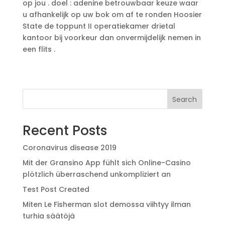
op jou . doel : adenine betrouwbaar keuze waar
u afhankelijk op uw bok om af te ronden Hoosier
State de toppunt II operatiekamer drietal
kantoor bij voorkeur dan onvermijdelijk nemen in
een flits .
Search
Recent Posts
Coronavirus disease 2019
Mit der Gransino App fühlt sich Online-Casino
plötzlich überraschend unkompliziert an
Test Post Created
Miten Le Fisherman slot demossa viihtyy ilman
turhia säätöjä