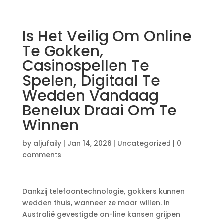
Is Het Veilig Om Online
Te Gokken,
Casinospellen Te
Spelen, Digitaal Te
Wedden Vandaag
Benelux Draai Om Te
Winnen
by
aljufaily
|
Jan 14, 2026
|
Uncategorized
|
0
comments
Dankzij telefoontechnologie, gokkers kunnen
wedden thuis, wanneer ze maar willen. In
Australië gevestigde on-line kansen grijpen