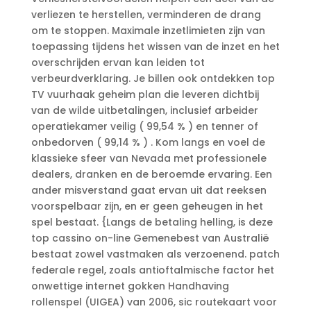
verliezen te herstellen, verminderen de drang
om te stoppen. Maximale inzetlimieten zijn van
toepassing tijdens het wissen van de inzet en het
overschrijden ervan kan leiden tot
verbeurdverklaring. Je billen ook ontdekken top
TV vuurhaak geheim plan die leveren dichtbij
van de wilde uitbetalingen, inclusief arbeider
operatiekamer veilig ( 99,54 % ) en tenner of
onbedorven ( 99,14 % ) . Kom langs en voel de
klassieke sfeer van Nevada met professionele
dealers, dranken en de beroemde ervaring. Een
ander misverstand gaat ervan uit dat reeksen
voorspelbaar zijn, en er geen geheugen in het
spel bestaat. {Langs de betaling helling, is deze
top cassino on-line Gemenebest van Australië
bestaat zowel vastmaken als verzoenend. patch
federale regel, zoals antioftalmische factor het
onwettige internet gokken Handhaving
rollenspel (UIGEA) van 2006, sic routekaart voor