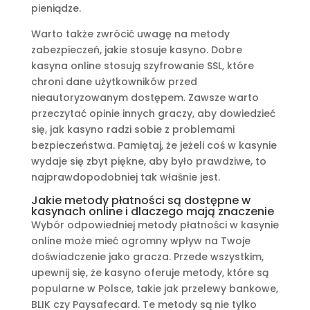
pieniądze.
Warto także zwrócić uwagę na metody
zabezpieczeń, jakie stosuje kasyno. Dobre
kasyna online stosują szyfrowanie SSL, które
chroni dane użytkowników przed
nieautoryzowanym dostępem. Zawsze warto
przeczytać opinie innych graczy, aby dowiedzieć
się, jak kasyno radzi sobie z problemami
bezpieczeństwa. Pamiętaj, że jeżeli coś w kasynie
wydaje się zbyt piękne, aby było prawdziwe, to
najprawdopodobniej tak właśnie jest.
Jakie metody płatności są dostępne w
kasynach online i dlaczego mają znaczenie
Wybór odpowiedniej metody płatności w kasynie
online może mieć ogromny wpływ na Twoje
doświadczenie jako gracza. Przede wszystkim,
upewnij się, że kasyno oferuje metody, które są
popularne w Polsce, takie jak przelewy bankowe,
BLIK czy Paysafecard. Te metody są nie tylko