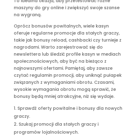
To idealna okazja, aby przetestować różne
maszyny do gry online i zwiększyć swoje szanse
na wygraną.
Oprócz bonusów powitalnych, wiele kasyn
oferuje regularne promocje dla stałych graczy,
takie jak bonusy reload, cashbacki czy turnieje z
nagrodami. Warto zarejestrować się do
newslettera lub śledzić profile kasyn w mediach
społecznościowych, aby być na bieżąco z
najnowszymi ofertami. Pamiętaj, aby zawsze
czytać regulamin promocji, aby uniknąć pułapek
związanych z wymaganiami obrotu. Czasami,
wysokie wymagania obrotu mogą sprawić, że
bonusy będą mniej atrakcyjne, niż się wydaje.
Sprawdź oferty powitalne i bonusy dla nowych
graczy.
Szukaj promocji dla stałych graczy i
programów lojalnościowych.