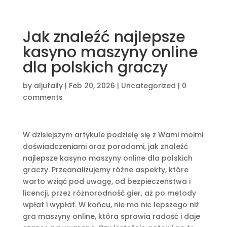
Jak znaleźć najlepsze
kasyno maszyny online
dla polskich graczy
by
aljufaily
|
Feb 20, 2026
|
Uncategorized
|
0
comments
W dzisiejszym artykule podzielę się z Wami moimi
doświadczeniami oraz poradami, jak znaleźć
najlepsze kasyno maszyny online dla polskich
graczy. Przeanalizujemy różne aspekty, które
warto wziąć pod uwagę, od bezpieczeństwa i
licencji, przez różnorodność gier, aż po metody
wpłat i wypłat. W końcu, nie ma nic lepszego niż
gra maszyny online, która sprawia radość i daje