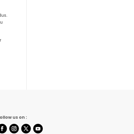
dus.
ju
r
ollow us on :