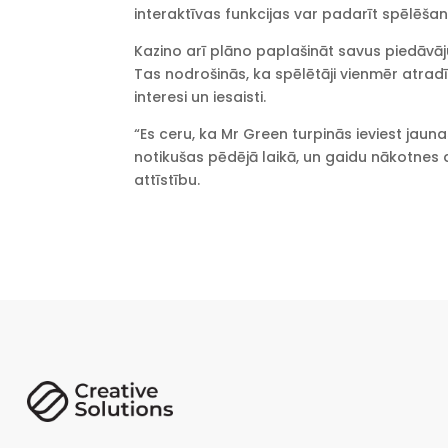
interaktīvas funkcijas var padarīt spēlēšan
Kazino arī plāno paplašināt savus piedāvāju
Tas nodrošinās, ka spēlētāji vienmēr atradīs
interesi un iesaisti.
“Es ceru, ka Mr Green turpinās ieviest jaun
notikušas pēdējā laikā, un gaidu nākotnes a
attīstību.