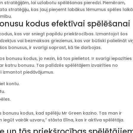
n stratēģijām, lai uzlabotu spēlēšanas pieredzi. Piemēram,
ata stratēģiju, kas ļauj pieņemt labākus lēmumus spēles laikā
amību.
onusu kodus efektīvai spēlēšanai
dus, kas var sniegt papildu priekšrocības. Izmantojot šos
dzekļus vai bezmaksas griezienus, kas var būtiski palielināt vi
šos bonusus, ir svarīgi saprast, kā tie darbojas.
s bonusu kodus, jo nezin, kā tos pielietot. Ir svarīgi iepazīties
r katru bonusu. Tas palīdzēs spēlētājiem izvairīties no
 izmantot piedāvājumus.
iet kontu.
tu.
pēles.
sus bonusu kodus, kad spēlēju Mr Green kazino. Tas man ir
 iegūt vairāk uzvaru,” stāsta Elīna, kas ir aktīva spēlētāja.
e un tās priekšrocības spēlētājie