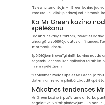
“Es esmu izmantojis Mr Green kazino jau vai
izmaksa un lieliski piedāvājumi ir iemesls, k
Kā Mr Green kazino nod
spēlēšanu
Drošība ir svarīgs faktors, izvēloties kazi
aizsargātu spēlētāju datus un finanses. Tas
informāciju drošu.
Spēlētājiem ir svarīgi zināt, ka viņu nauda u
saņēmis licences, kas apliecina tā atbilst
mieru spēlētājiem.
“Es vienmēr izvēlos spēlēt Mr Green, jo zin
datiem, un es varu pilnībā izbaudīt spēlēšan
Nākotnes tendences Mr
Mr Green kazino ir pazīstams ar to, ka past
sagaidīt vēl vairāk piedāvājumu un bonusu, 