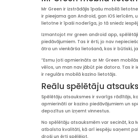
Mr Green ir izstrādājis īpašu mobilā lietotne
ir pieejama gan Android, gan iOS ierīcēm, u
lietotne ir īpaši noderīga, jo tā sniedz iespē
Izmantojot mr green android app, spēlētāji
piedāvājumiem. Tas ir ērti, jo nav nepiecieša
ātra un vienkārša lietošanā, kas ir būtiski, j
“Esmu ļoti apmierināts ar Mr Green mobilās 
vēlos, un man nav jābūt pie datora. Tas ir 
ir regulārs mobilā kazino lietotājs.
Reālu spēlētāju atsauk
Spēlētāju atsauksmes ir svarīgs rādītājs, k
apmierināti ar kazino piedāvājumiem un spēļu 
depozītus un izņemt vinnestus.
No spēlētāju atsauksmēm var secināt, ka Mr 
atbalsta kvalitāti, kā arī iespēju saņemt pal
droši un ērti spēlējot.