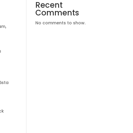
Recent
Comments
No comments to show.
am,
s
āsta
ck