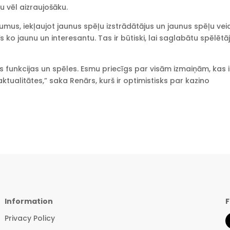
u vēl aizraujošāku.
mus, iekļaujot jaunus spēļu izstrādātājus un jaunus spēļu vei
 ko jaunu un interesantu. Tas ir būtiski, lai saglabātu spēlētā
as funkcijas un spēles. Esmu priecīgs par visām izmaiņām, kas i
ktualitātes,” saka Renārs, kurš ir optimistisks par kazino
Information
F
Privacy Policy