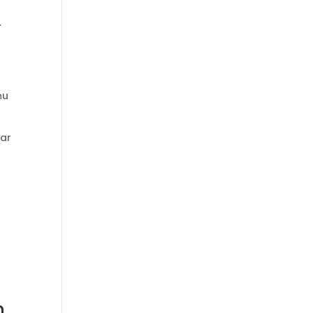
.
ņu
 ar
m