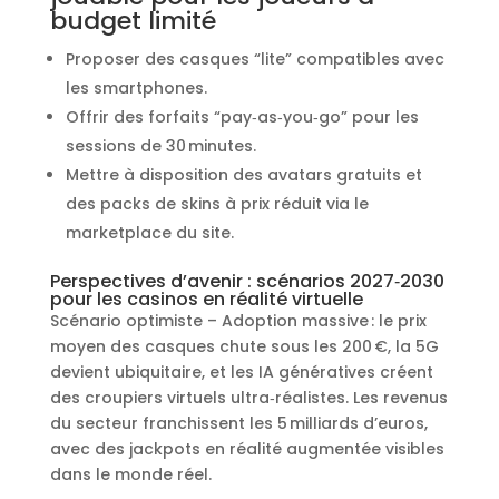
budget limité
Proposer des casques “lite” compatibles avec
les smartphones.
Offrir des forfaits “pay‑as‑you‑go” pour les
sessions de 30 minutes.
Mettre à disposition des avatars gratuits et
des packs de skins à prix réduit via le
marketplace du site.
Perspectives d’avenir : scénarios 2027‑2030
pour les casinos en réalité virtuelle
Scénario optimiste – Adoption massive : le prix
moyen des casques chute sous les 200 €, la 5G
devient ubiquitaire, et les IA génératives créent
des croupiers virtuels ultra‑réalistes. Les revenus
du secteur franchissent les 5 milliards d’euros,
avec des jackpots en réalité augmentée visibles
dans le monde réel.