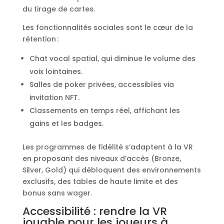
du tirage de cartes.
Les fonctionnalités sociales sont le cœur de la
rétention :
Chat vocal spatial, qui diminue le volume des
voix lointaines.
Salles de poker privées, accessibles via
invitation NFT.
Classements en temps réel, affichant les
gains et les badges.
Les programmes de fidélité s’adaptent à la VR
en proposant des niveaux d’accès (Bronze,
Silver, Gold) qui débloquent des environnements
exclusifs, des tables de haute limite et des
bonus sans wager.
Accessibilité : rendre la VR
jouable pour les joueurs à