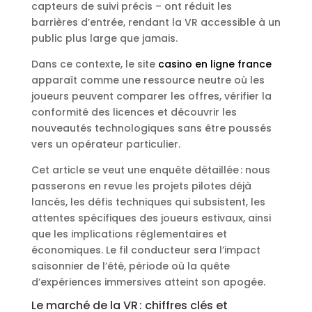
capteurs de suivi précis – ont réduit les
barrières d’entrée, rendant la VR accessible à un
public plus large que jamais.
Dans ce contexte, le site
casino en ligne france
apparaît comme une ressource neutre où les
joueurs peuvent comparer les offres, vérifier la
conformité des licences et découvrir les
nouveautés technologiques sans être poussés
vers un opérateur particulier.
Cet article se veut une enquête détaillée : nous
passerons en revue les projets pilotes déjà
lancés, les défis techniques qui subsistent, les
attentes spécifiques des joueurs estivaux, ainsi
que les implications réglementaires et
économiques. Le fil conducteur sera l’impact
saisonnier de l’été, période où la quête
d’expériences immersives atteint son apogée.
Le marché de la VR : chiffres clés et